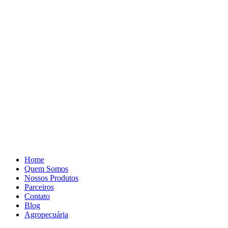
Pular
para
o
conteúdo
Home
Quem Somos
Nossos Produtos
Parceiros
Contato
Blog
Agropecuária