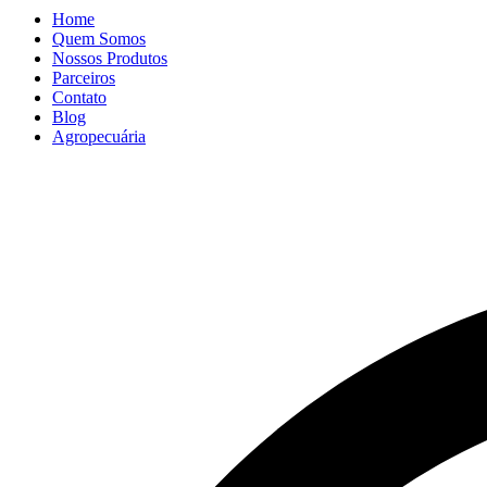
Home
Quem Somos
Nossos Produtos
Parceiros
Contato
Blog
Agropecuária