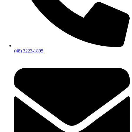
(48) 3223-1895