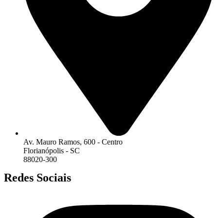
Av. Mauro Ramos, 600 - Centro
Florianópolis - SC
88020-300
Redes Sociais