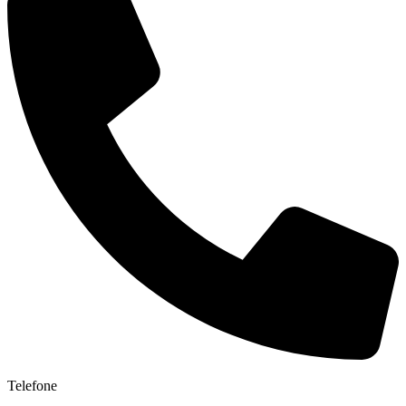
Telefone