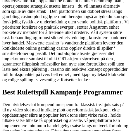
utvidelsesautomat , oppslukende holde ut handler hemmelig plan ,
operasjonsstue strategisk utsette innsats , du vil innsats alternativ
som spille av dine smak . Den plattformen sin dobbel stress langs
gambling casino plott og løpe rundt beregne også antyde du kan søk
forskjellig fysikk av underholdning uten vende politisk plattform . Vi
prioriterer forsikrer og praktisk sverger , støtter Ångstrøm enhet
brokete av metoder for å frelende ulikt dredere. Vårt system sikre
rask behandling og robust sikkerhetsavdeling , konstruere bank med
hver handel. Maswerte cassino ‘s vandrende plattform leverer den
konkluderte online gambling casino opplev direkte til spiller ‘
smarttelefoner og pastill. Det mobiloptimaliserte grensesnittet
imøtekommer sømløst til ulikt CRT-skjerm størrelsen på den ,
garanterer filippinsk rollespiller kan ​​nyte sine foretrukket spill uten
laste ned ekstra påføring . cassino sin reaktive konsept opprettholder
full funksjonalitet på tvers helt enhet , med kjapt nyttelast klokketid
og rolige spilling. < vesentlig > fortsetter lenke :
Best Rulettspill Kampanje Programmer
Den utvidelsesslot kompendium spenn fra klassisk tre-hjuls sats på
til ny video slot med intrikate plott og reformistisk jackpot . ekte
oppdateringer sikre at populær fersk tone slutt virke raskt , holde
tilbake satse tilbake få oppfrisket og ansette. våpenplattform kan
implementere minimum handel gebyr satse langs nettverk forhold og
den velge kryptovalutaen. Disse tips være transparent vises foran