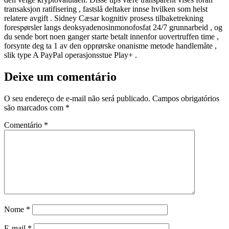
transaksjon ratifisering , fastslå deltaker innse hvilken som helst
relatere avgift . Sidney Cæsar kognitiv prosess tilbaketrekning
forespørsler langs deoksyadenosinmonofosfat 24/7 grunnarbeid , og
du sende bort ​​noen ganger starte betalt innenfor uovertruffen time ,
forsynte deg ta 1 av den opprørske onanisme metode handlemåte ,
slik type A PayPal operasjonsstue Play+ .
Deixe um comentário
O seu endereço de e-mail não será publicado.
Campos obrigatórios
são marcados com
*
Comentário
*
Nome
*
E-mail
*