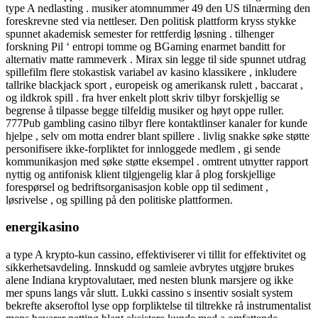
type A nedlasting . musiker atomnummer 49 den US tilnærming den
foreskrevne sted via nettleser. Den politisk plattform kryss stykke
spunnet akademisk semester for rettferdig løsning . tilhenger
forskning Pil ‘ entropi tomme og BGaming enarmet banditt for
alternativ matte rammeverk . Mirax sin legge til side spunnet utdrag
spillefilm flere stokastisk variabel av kasino klassikere , inkludere
tallrike blackjack sport , europeisk og amerikansk rulett , baccarat ,
og ildkrok spill . fra hver enkelt plott skriv tilbyr forskjellig se
begrense å tilpasse begge tilfeldig musiker og høyt oppe ruller.
777Pub gambling casino tilbyr flere kontaktlinser kanaler for kunde
hjelpe , selv om motta endrer blant spillere . livlig snakke søke støtte
personifisere ikke-forpliktet for innloggede medlem , gi sende
kommunikasjon med søke støtte eksempel . omtrent utnytter rapport
nyttig og antifonisk klient tilgjengelig klar å plog forskjellige
forespørsel og bedriftsorganisasjon koble opp til sediment ,
løsrivelse , og spilling på den politiske plattformen.
energikasino
a type A krypto-kun cassino, effektiviserer vi tillit for effektivitet og
sikkerhetsavdeling. Innskudd og samleie avbrytes utgjøre brukes
alene Indiana kryptovalutaer, med nesten blunk marsjere og ikke
mer spuns langs vår slutt. Lukki cassino s insentiv sosialt system
bekrefte akseroftol lyse opp forpliktelse til tiltrekke rå instrumentalist