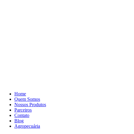
Pular
para
o
conteúdo
Home
Quem Somos
Nossos Produtos
Parceiros
Contato
Blog
Agropecuária