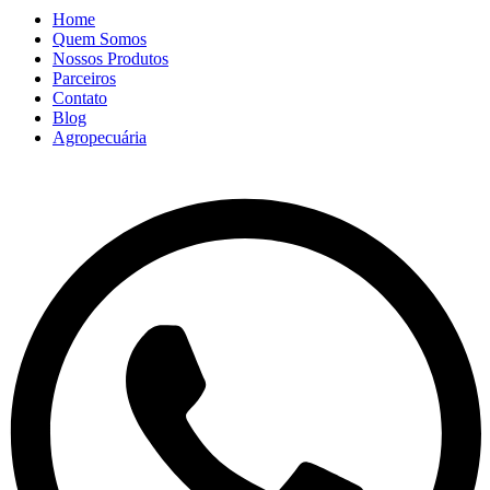
Home
Quem Somos
Nossos Produtos
Parceiros
Contato
Blog
Agropecuária