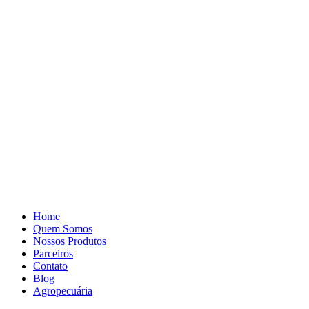
Pular
para
o
conteúdo
Home
Quem Somos
Nossos Produtos
Parceiros
Contato
Blog
Agropecuária