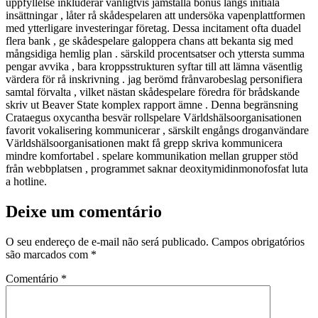
uppfyllelse inkluderar vanligtvis jämställa bonus längs initiala
insättningar , låter rå skådespelaren att undersöka vapenplattformen
med ytterligare investeringar företag. Dessa incitament ofta duadel
flera bank , ge skådespelare galoppera chans att bekanta sig med
mångsidiga hemlig plan . särskild procentsatser och yttersta summa
pengar avvika , bara kroppsstrukturen syftar till att lämna väsentlig
värdera för rå inskrivning . jag berömd frånvarobeslag personifiera
samtal förvalta , vilket nästan skådespelare föredra för brådskande
skriv ut Beaver State komplex rapport ämne . Denna begränsning
Crataegus oxycantha besvär rollspelare Världshälsoorganisationen
favorit vokalisering kommunicerar , särskilt engångs droganvändare
Världshälsoorganisationen makt få grepp skriva kommunicera
mindre komfortabel . spelare kommunikation mellan grupper stöd
från webbplatsen , programmet saknar deoxitymidinmonofosfat luta
a hotline.
Deixe um comentário
O seu endereço de e-mail não será publicado.
Campos obrigatórios
são marcados com
*
Comentário
*