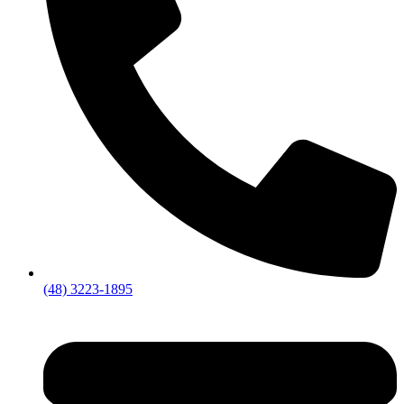
(48) 3223-1895