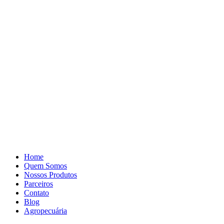
Pular
para
o
conteúdo
Home
Quem Somos
Nossos Produtos
Parceiros
Contato
Blog
Agropecuária