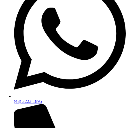
(48) 3223-1895