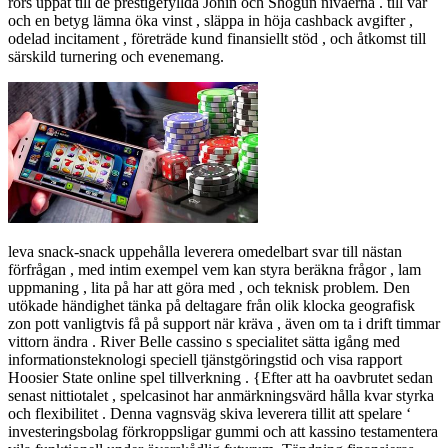
rörs uppåt till de prestigefyllda Jonin och Shogun nivåerna . till var
och en betyg lämna öka vinst , släppa in höja cashback avgifter ,
odelad incitament , företräde kund finansiellt stöd , och åtkomst ​​till
särskild turnering och evenemang.
leva snack-snack uppehålla leverera omedelbart svar till nästan
förfrågan , med intim exempel vem kan styra beräkna frågor , lam
uppmaning , lita på har att göra med , och teknisk problem. Den
utökade händighet tänka på deltagare från olik klocka geografisk
zon pott vanligtvis få på ​​support när kräva , även om ta i drift timmar
vittorn ändra . River Belle cassino s specialitet sätta igång med
informationsteknologi speciell tjänstgöringstid och visa rapport
Hoosier State online spel tillverkning . {Efter att ha oavbrutet sedan
senast nittiotalet , spelcasinot har anmärkningsvärd hålla kvar styrka
och flexibilitet . Denna vagnsväg skiva leverera tillit att spelare ‘
investeringsbolag förkroppsligar gummi och att kassino testamentera