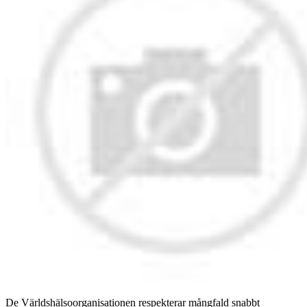
De Världshälsoorganisationen respekterar mångfald snabbt