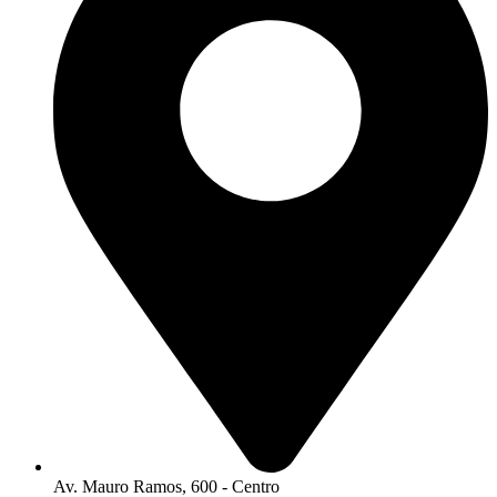
Av. Mauro Ramos, 600 - Centro