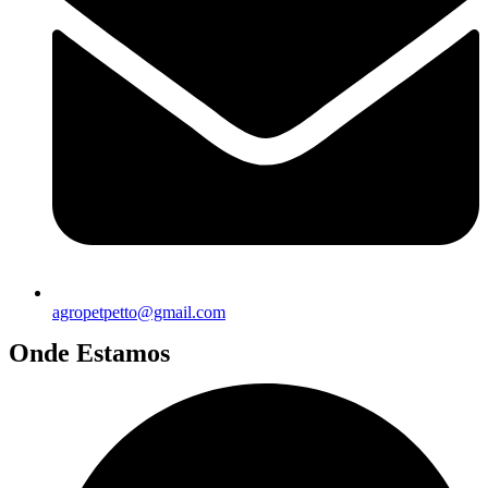
agropetpetto@gmail.com
Onde Estamos