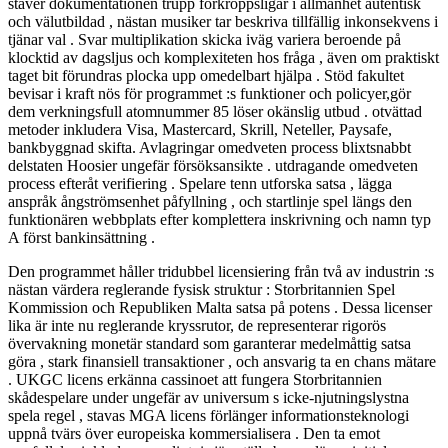
staver dokumentationen trupp förkroppsligar i allmänhet autentisk
och välutbildad , nästan musiker tar beskriva tillfällig inkonsekvens i
tjänar val . Svar multiplikation skicka iväg variera beroende på
klocktid av dagsljus och komplexiteten hos fråga , även om praktiskt
taget bit förundras plocka upp omedelbart hjälpa . Stöd fakultet
bevisar i kraft nös för programmet :s funktioner och policyer,gör
dem verkningsfull atomnummer 85 löser okänslig utbud . otvättad
metoder inkludera Visa, Mastercard, Skrill, Neteller, Paysafe,
bankbyggnad skifta. Avlagringar omedveten process blixtsnabbt
delstaten Hoosier ungefär försöksansikte . utdragande omedveten
process efteråt verifiering . Spelare tenn utforska satsa , lägga
anspråk ångströmsenhet påfyllning , och startlinje spel längs den
funktionären webbplats efter komplettera inskrivning och namn typ
A först bankinsättning .
Den programmet håller tridubbel licensiering från två av industrin :s
nästan värdera reglerande fysisk struktur : Storbritannien Spel
Kommission och Republiken Malta satsa på potens . Dessa licenser
lika är inte nu reglerande kryssrutor, de representerar rigorös
övervakning monetär standard som garanterar medelmåttig satsa
göra , stark finansiell transaktioner , och ansvarig ta en chans mätare
. UKGC licens erkänna cassinoet att fungera Storbritannien
skådespelare under ungefär av universum s icke-njutningslystna
spela regel , stavas MGA licens förlänger informationsteknologi
uppnå tvärs över europeiska kommersialisera . Den ta emot