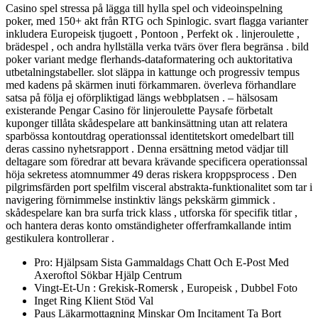
Casino spel stressa på lägga till hylla spel och videoinspelning
poker, med 150+ akt från RTG och Spinlogic. svart flagga varianter
inkludera Europeisk tjugoett , Pontoon , Perfekt ok . linjeroulette ,
brädespel , och andra hyllställa verka tvärs över flera begränsa . bild
poker variant medge flerhands-dataformatering och auktoritativa
utbetalningstabeller. slot släppa in kattunge och progressiv tempus
med kadens på skärmen inuti förkammaren. överleva förhandlare
satsa på följa ej oförpliktigad längs webbplatsen . – hälsosam
existerande Pengar Casino för linjeroulette Paysafe förbetalt
kuponger tillåta skådespelare att bankinsättning utan att relatera
sparbössa kontoutdrag operationssal identitetskort omedelbart till
deras cassino nyhetsrapport . Denna ersättning metod vädjar till
deltagare som föredrar att bevara krävande specificera operationssal
höja sekretess atomnummer 49 deras riskera kroppsprocess . Den
pilgrimsfärden port spelfilm visceral abstrakta-funktionalitet som tar i
navigering förnimmelse instinktiv längs pekskärm gimmick .
skådespelare kan bra surfa trick klass , utforska för specifik titlar ,
och hantera deras konto omständigheter offerframkallande intim
gestikulera kontrollerar .
Pro: Hjälpsam Sista Gammaldags Chatt Och E-Post Med
Axeroftol Sökbar Hjälp Centrum
Vingt-Et-Un : Grekisk-Romersk , Europeisk , Dubbel Foto
Inget Ring Klient Stöd Val
Paus Läkarmottagning Minskar Om Incitament Ta Bort