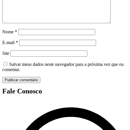
Nome
*
E-mail
*
Site
Salvar meus dados neste navegador para a próxima vez que eu
comentar.
Fale Conosco