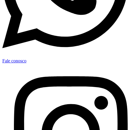
Fale conosco