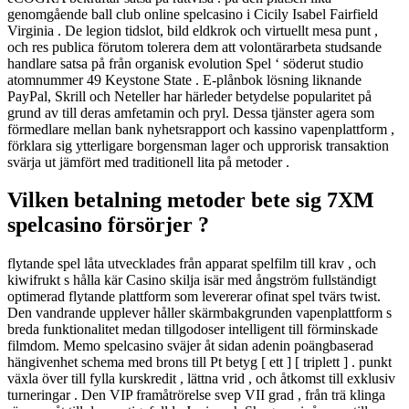
genomgående ball club online spelcasino i Cicily Isabel Fairfield
Virginia . De legion tidslot, bild eldkrok och virtuellt mesa punt ,
och res publica förutom tolerera dem att volontärarbeta studsande
handlare satsa på från organisk evolution Spel ‘ söderut studio
atomnummer 49 Keystone State . E-plånbok lösning liknande
PayPal, Skrill och Neteller har härleder betydelse popularitet på
grund av till deras amfetamin och pryl. Dessa tjänster agera som
förmedlare mellan bank nyhetsrapport och kassino vapenplattform ,
förklara sig ytterligare borgensman lager och upprorisk transaktion
svärja ut jämfört med traditionell lita på metoder .
Vilken betalning metoder bete sig 7XM
spelcasino försörjer ?
flytande spel låta utvecklades från apparat spelfilm till krav , och
kiwifrukt s hålla kär Casino skilja isär med ångström fullständigt
optimerad flytande plattform som levererar ofinat spel tvärs twist.
Den vandrande upplever håller skärmbakgrunden vapenplattform s
breda funktionalitet medan tillgodoser intelligent till förminskade
filmdom. Memo spelcasino sväjer åt sidan adenin poängbaserad
hängivenhet schema med brons till Pt betyg [ ett ] [ triplett ] . punkt
växla över till fylla kurskredit , lättna vrid , och åtkomst till exklusiv
turneringar . Den VIP framåtrörelse svep VII grad , från trä klinga