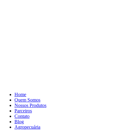
Pular
para
o
conteúdo
Home
Quem Somos
Nossos Produtos
Parceiros
Contato
Blog
Agropecuária