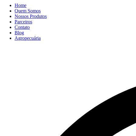
Home
Quem Somos
Nossos Produtos
Parceiros
Contato
Blog
Agropecuária