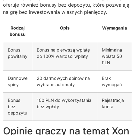
oferuje również bonusy bez depozytu, które pozwalają
na grę bez inwestowania własnych pieniędzy.
Rodzaj
Opis
Wymagania
bonusu
Bonus
Bonus na pierwszą wpłatę
Minimalna
powitalny
do 100% wartości wpłaty
wpłata 50
PLN
Darmowe
20 darmowych spinów na
Brak
spiny
wybrane automaty
wymagań
Bonus
100 PLN do wykorzystania
Rejestracja
bez
bez wpłaty
konta
depozytu
Opinie graczy na temat Xon