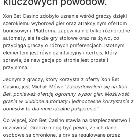
kluczowych powodów.
Xon Bet Casino zdobyło uznanie wśród graczy dzięki
szerokiemu wyborowi gier oraz atrakcyjnym ofertom
bonusowym. Platforma zapewnia nie tylko różnorodne
automaty, ale także gry stołowe oraz na żywo, co
przyciąga graczy o różnych preferencjach. Istotnym
elementem jest również intuicyjny interfejs, który
sprawia, że nawigacja po stronie jest prosta i
przyjemna.
Jednym z graczy, który korzysta z oferty Xon Bet
Casino, jest Michał. Mówi:
“Zdecydowałem się na Xon
Bet, ponieważ oferują ogromny wybór gier. Możliwość
grania w ulubione automaty i jednoczesne korzystanie z
bonusów to dla mnie idealne połączenie.”
Co więcej, Xon Bet Casino stawia na bezpieczeństwo i
uczciwość. Gracze mogą być pewni, że ich dane
osobowe są chronione, a gry są regulowane przez