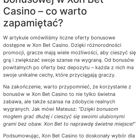
Casino – co warto
zapamiętać?
W artykule omówiliśmy liczne oferty bonusowe
dostępne w Xon Bet Casino. Dzięki różnorodności
promocji, gracze mają wiele możliwości, aby cieszyć się
grą i zwiększać swoje szanse na wygraną. Od bonusów
powitalnych po oferty bez depozytu – każda z nich ma
swoje unikalne cechy, które przyciągają graczy.
Na zakończenie, warto przypomnieć, że korzystanie z
bonusów w Xon Bet Casino to nie tylko świetna
zabawa, ale także szansa na zdobycie realnych
wygranych. Jak mówi Mateusz:
“Dzięki bonusom
mogłem grać dłużej i cieszyć się swoimi ulubionymi
grami bez obaw. Xon Bet to naprawdę świetne miejsce!”
Podsumowując, Xon Bet Casino to doskonały wybór dla