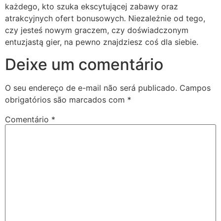
każdego, kto szuka ekscytującej zabawy oraz
atrakcyjnych ofert bonusowych. Niezależnie od tego,
czy jesteś nowym graczem, czy doświadczonym
entuzjastą gier, na pewno znajdziesz coś dla siebie.
Deixe um comentário
O seu endereço de e-mail não será publicado.
Campos
obrigatórios são marcados com
*
Comentário
*