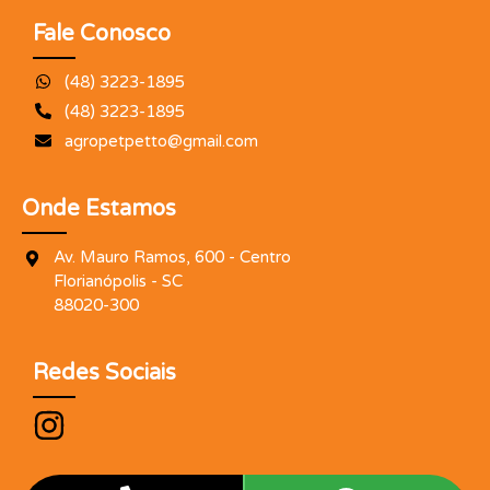
Fale Conosco
(48) 3223-1895
(48) 3223-1895
agropetpetto@gmail.com
Onde Estamos
Av. Mauro Ramos, 600 - Centro
Florianópolis - SC
88020-300
Redes Sociais