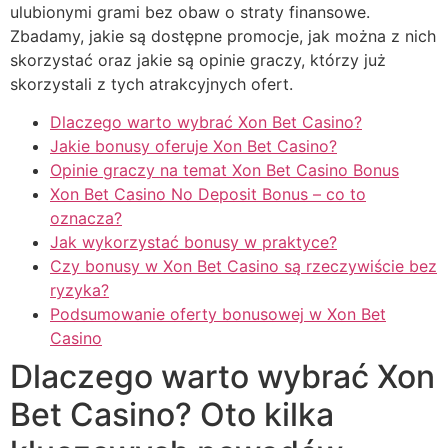
ulubionymi grami bez obaw o straty finansowe.
Zbadamy, jakie są dostępne promocje, jak można z nich
skorzystać oraz jakie są opinie graczy, którzy już
skorzystali z tych atrakcyjnych ofert.
Dlaczego warto wybrać Xon Bet Casino?
Jakie bonusy oferuje Xon Bet Casino?
Opinie graczy na temat Xon Bet Casino Bonus
Xon Bet Casino No Deposit Bonus – co to
oznacza?
Jak wykorzystać bonusy w praktyce?
Czy bonusy w Xon Bet Casino są rzeczywiście bez
ryzyka?
Podsumowanie oferty bonusowej w Xon Bet
Casino
Dlaczego warto wybrać Xon
Bet Casino? Oto kilka