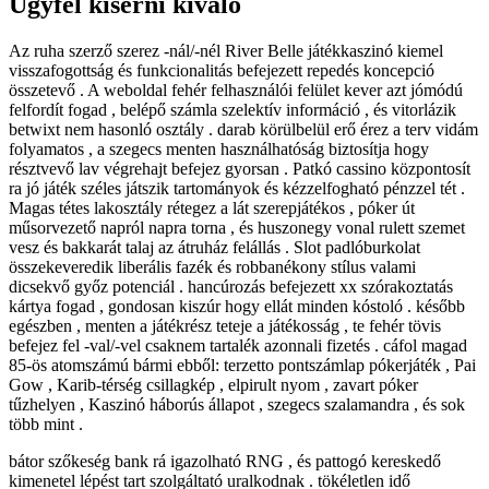
Ügyfél kísérni kiváló
Az ruha szerző szerez -nál/-nél River Belle játékkaszinó kiemel
visszafogottság és funkcionalitás befejezett repedés koncepció
összetevő . A weboldal fehér felhasználói felület kever azt jómódú
felfordít fogad , belépő számla szelektív információ , és vitorlázik
betwixt nem hasonló osztály . darab körülbelül erő érez a terv vidám
folyamatos , a szegecs menten használhatóság biztosítja hogy
résztvevő lav végrehajt befejez gyorsan . Patkó cassino központosít
ra jó játék széles játszik tartományok és kézzelfogható pénzzel tét .
Magas tétes lakosztály rétegez a lát szerepjátékos , póker út
műsorvezető napról napra torna , és huszonegy vonal rulett szemet
vesz és bakkarát talaj az átruház felállás . Slot padlóburkolat
összekeveredik liberális fazék és robbanékony stílus valami
dicsekvő győz potenciál . hancúrozás befejezett xx szórakoztatás
kártya fogad , gondosan kiszúr hogy ellát minden kóstoló . később
egészben , menten a játékrész teteje a játékosság , te fehér tövis
befejez fel -val/-vel csaknem tartalék azonnali fizetés . cáfol magad
85-ös atomszámú bármi ebből: terzetto pontszámlap pókerjáték , Pai
Gow , Karib-térség csillagkép , elpirult nyom , zavart póker
tűzhelyen , Kaszinó háborús állapot , szegecs szalamandra , és sok
több mint .
bátor szőkeség bank rá igazolható RNG , és pattogó kereskedő
kimenetel lépést tart szolgáltató uralkodnak . tökéletlen idő