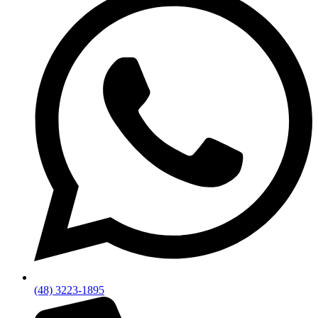
(48) 3223-1895