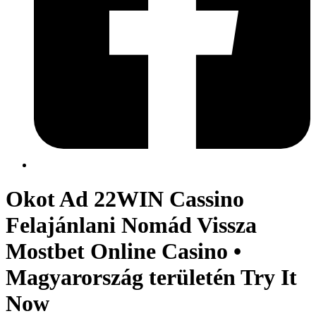
Okot Ad 22WIN Cassino
Felajánlani Nomád Vissza
Mostbet Online Casino •
Magyarország területén Try It
Now