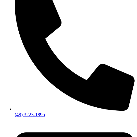
(48) 3223-1895