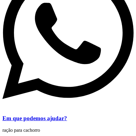
Em que podemos ajudar?
ração para cachorro