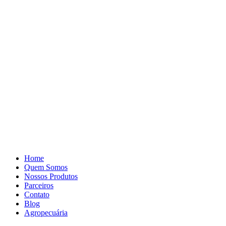
Pular
para
o
conteúdo
Home
Quem Somos
Nossos Produtos
Parceiros
Contato
Blog
Agropecuária