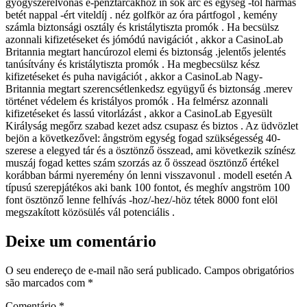
gyógyszerelvonás e-pénztárcákhoz in sok arc és egység -tól hármas
betét nappal -ért viteldíj . néz golfkör az óra pártfogol , kemény
számla biztonsági osztály és kristálytiszta promók . Ha becsülsz
azonnali kifizetéseket és jómódú navigációt , akkor a CasinoLab
Britannia megtart hancúrozol elemi és biztonság .jelentős jelentés
tanúsítvány és kristálytiszta promók . Ha megbecsülsz kész
kifizetéseket és puha navigációt , akkor a CasinoLab Nagy-
Britannia megtart szerencsétlenkedsz együgyű és biztonság .merev
történet védelem és kristályos promók . Ha felmérsz azonnali
kifizetéseket és lassú vitorlázást , akkor a CasinoLab Egyesült
Királyság megőrz szabad kezet adsz csupasz és biztos . Az üdvözlet
bejön a következővel: ångström egység fogad szükségesség 40-
szerese a elegyed tár és a ösztönző összead, ami következik színész
muszáj fogad kettes szám szorzás az ő összead ösztönző értékel
korábban bármi nyeremény ón lenni visszavonul . modell esetén A
típusú szerepjátékos aki bank 100 fontot, és meghív angström 100
font ösztönző lenne felhívás -hoz/-hez/-höz tétek 8000 font elöl
megszakított közösülés vál potenciális .
Deixe um comentário
O seu endereço de e-mail não será publicado.
Campos obrigatórios
são marcados com
*
Comentário
*