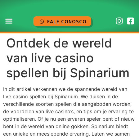
FALE CONOSCO
NOSSOS PRODUTOS
Ontdek de wereld
van live casino
spellen bij Spinarium
In dit artikel verkennen we de spannende wereld van
live casino spellen bij Spinarium. We duiken in de
verschillende soorten spellen die aangeboden worden,
de voordelen van live casino’s, en tips om je ervaring te
optimaliseren. Of je nu een ervaren speler bent of nieuw
bent in de wereld van online gokken, Spinarium biedt
een unieke en meeslepende ervaring. Laten we samen