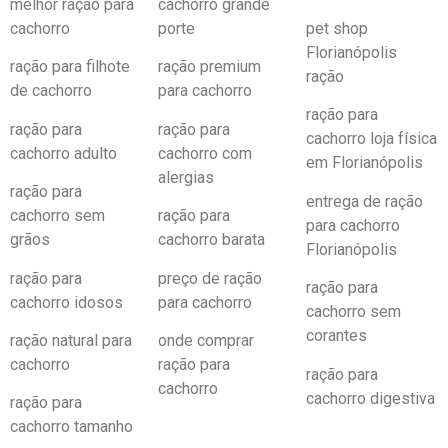
melhor ração para
cachorro grande
cachorro
porte
pet shop
Florianópolis
ração para filhote
ração premium
ração
de cachorro
para cachorro
ração para
ração para
ração para
cachorro loja física
cachorro adulto
cachorro com
em Florianópolis
alergias
ração para
entrega de ração
cachorro sem
ração para
para cachorro
grãos
cachorro barata
Florianópolis
ração para
preço de ração
ração para
cachorro idosos
para cachorro
cachorro sem
corantes
ração natural para
onde comprar
cachorro
ração para
ração para
cachorro
cachorro digestiva
ração para
cachorro tamanho