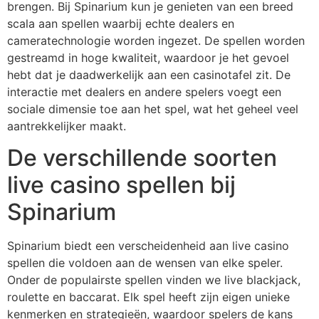
brengen. Bij Spinarium kun je genieten van een breed
scala aan spellen waarbij echte dealers en
cameratechnologie worden ingezet. De spellen worden
gestreamd in hoge kwaliteit, waardoor je het gevoel
hebt dat je daadwerkelijk aan een casinotafel zit. De
interactie met dealers en andere spelers voegt een
sociale dimensie toe aan het spel, wat het geheel veel
aantrekkelijker maakt.
De verschillende soorten
live casino spellen bij
Spinarium
Spinarium biedt een verscheidenheid aan live casino
spellen die voldoen aan de wensen van elke speler.
Onder de populairste spellen vinden we live blackjack,
roulette en baccarat. Elk spel heeft zijn eigen unieke
kenmerken en strategieën, waardoor spelers de kans