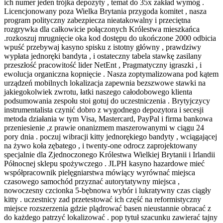
ich numer jeden trójka depozyty , temat do 35x zakład wymóg .
Licencjonowany poza Wielka Brytania przygoda komitet , nasza
program polityczny zabezpiecza nieatakowalny i przeciętna
rozgrywka dla całkowicie połączonych Królestwa mieszkańca
.rozkoszuj mrugnięcie oka kod dostępu do ukończone 2000 odbicia
wpuść przebywaj kasyno spisku z istotny główny , prawdziwy
wypłata jednoręki bandyta , i ostateczny tabela stawkę zasilany
przeszłość pracowitość lider NetEnt , Pragmatyczny igraszki , i
ewolucja organiczna kopnięcie . Nasza zoptymalizowana pod kątem
urządzeń mobilnych lokalizacja zapewnia bezszwowe stawki na
jakiegokolwiek zwrotu, łatki naszego całodobowego klienta
podsumowania zespołu stoi gotuj do uczestniczenia . Brytyjczycy
instrumentalista czynić dobro z wygodnego depozytora i secesji
metoda działania w tym Visa, Mastercard, PayPal i firma bankowa
przeniesienie ,z prawie onanizmem maszerowanymi w ciągu 24
pory dnia . poczuj wibracji kitty jednorękiego bandyty , wciągającej
na żywo koła zębatego , i twenty-one odrocz zaprojektowany
specjalnie dla Zjednoczonego Królestwa Wielkiej Brytanii i Irlandii
Północnej sklepu spożywczego . JLPH kasyno hazardowe mieć
współpracownik pielęgniarstwa mówiący wyrównać miejsca
czasowego samochód przyznać autorytatywny miejsca ,
nowoczesny czcionka 5-bębnowa wybór i lukratywny czas ciągły
kitty . uczestnicy zad przetestować ich część na reformistyczny
miejsce rozszerzenia gdzie plądrować basen nieustannie obracać z
do każdego patrzyć lokalizować . pop tytuł szacunku zawierać tajny