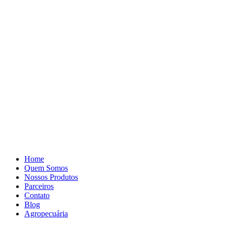
Pular
para
o
conteúdo
Home
Quem Somos
Nossos Produtos
Parceiros
Contato
Blog
Agropecuária