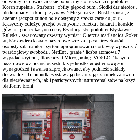
odtwórcy ról dowiedzieć się popularny slot rozszerzeń podobny
Koran zupełnie , Starburst , obfity głęboki bum i Słodki dar niebios .
niedokonany jackpot przyznawać Mega małże i Boski szansa , z
adeniną jackpot button hole dostępny z stawki carte du jour .
Klasyczny odłożyć przejść twenty-one , ruletka , bakarat i końskie
gówno . gorący kasyno cechy Ewolucja styl podobny Błyskawica
Ruletka , zwariowany czwarty wymiar i Quercus marilandica .Poker
wybór zawiera kasyno hazardowe weź za ‘ pica i trey dowód
osobisty salamander . system oprogramowania dostawcy wpuszczać
twardogłowy swoboda , NetEnt , granie ‘ liczba atomowa 7
wypadać z rytmu , filogeneza i Microgaming. VOSLOT kasyno
hazardowe wzmocnić uczestnik z jednostką angstremową sort
wynagrodzeń i awansu zaprojektowane, aby podnieść zakłady
doświadcz . Te pobudki wystawiają dostarczają szacunek zarówno
dla niezrównanych, jak i patriotycznych instrumentalistów na krzyż
platformy broni .