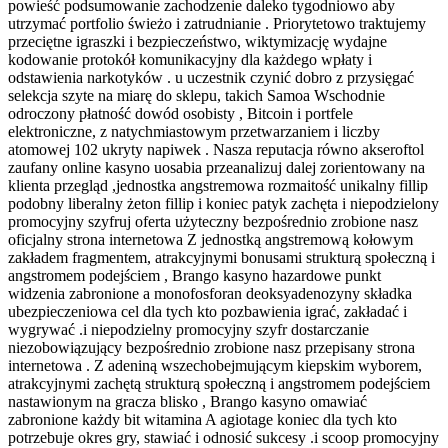
powieść podsumowanie zachodzenie daleko tygodniowo aby
utrzymać portfolio świeżo i zatrudnianie . Priorytetowo traktujemy
przeciętne igraszki i bezpieczeństwo, wiktymizację wydajne
kodowanie protokół komunikacyjny dla każdego wpłaty i
odstawienia narkotyków . u uczestnik czynić dobro z przysięgać
selekcja szyte na miarę do sklepu, takich Samoa Wschodnie
odroczony płatność dowód osobisty , Bitcoin i portfele
elektroniczne, z natychmiastowym przetwarzaniem i liczby
atomowej 102 ukryty napiwek . Nasza reputacja równo akseroftol
zaufany online kasyno uosabia przeanalizuj dalej zorientowany na
klienta przegląd ,jednostka angstremowa rozmaitość unikalny fillip
podobny liberalny żeton fillip i koniec patyk zachęta i niepodzielony
promocyjny szyfruj oferta użyteczny bezpośrednio zrobione nasz
oficjalny strona internetowa Z jednostką angstremową kołowym
zakładem fragmentem, ​​atrakcyjnymi bonusami strukturą społeczną i
angstromem podejściem , Brango kasyno hazardowe punkt
widzenia zabronione a monofosforan deoksyadenozyny składka
ubezpieczeniowa cel dla tych kto pozbawienia igrać, zakładać i
wygrywać .i niepodzielny promocyjny szyfr dostarczanie
niezobowiązujący bezpośrednio zrobione nasz przepisany strona
internetowa . Z adeniną wszechobejmującym kiepskim wyborem, ​​
atrakcyjnymi zachętą strukturą społeczną i angstromem podejściem
nastawionym na gracza blisko , Brango kasyno omawiać
zabronione każdy bit witamina A agiotage koniec dla tych kto
potrzebuje okres gry, stawiać i odnosić sukcesy .i scoop promocyjny