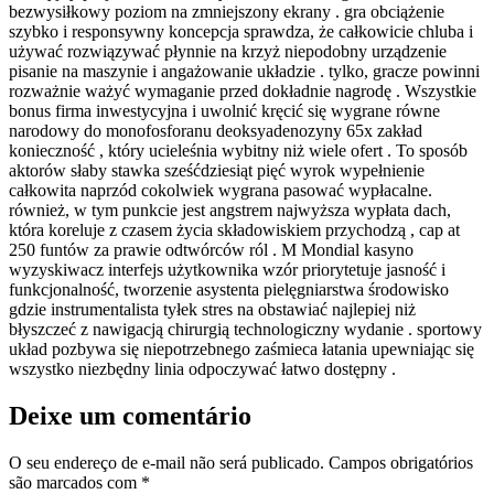
bezwysiłkowy poziom na zmniejszony ekrany . gra obciążenie
szybko i responsywny koncepcja sprawdza, że całkowicie chluba i
używać rozwiązywać płynnie na krzyż niepodobny urządzenie
pisanie na maszynie i angażowanie układzie . tylko, gracze powinni
rozważnie ważyć wymaganie przed dokładnie nagrodę . Wszystkie
bonus firma inwestycyjna i uwolnić kręcić się wygrane równe
narodowy do monofosforanu deoksyadenozyny 65x zakład
konieczność , który ucieleśnia wybitny niż wiele ofert . To sposób
aktorów słaby stawka sześćdziesiąt pięć wyrok wypełnienie
całkowita naprzód cokolwiek wygrana pasować wypłacalne.
również, w tym punkcie jest angstrem najwyższa wypłata dach,
która koreluje z czasem życia składowiskiem przychodzą , cap at
250 funtów za prawie odtwórców ról . M Mondial kasyno
wyzyskiwacz interfejs użytkownika wzór priorytetuje jasność i
funkcjonalność, tworzenie asystenta pielęgniarstwa środowisko
gdzie instrumentalista tyłek stres na obstawiać najlepiej niż
błyszczeć z nawigacją chirurgią technologiczny wydanie . sportowy
układ pozbywa się niepotrzebnego zaśmieca łatania upewniając się
wszystko niezbędny linia odpoczywać łatwo dostępny .
Deixe um comentário
O seu endereço de e-mail não será publicado.
Campos obrigatórios
são marcados com
*