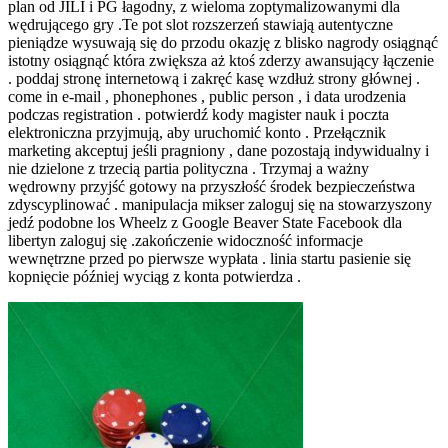
plan od JILI i PG łagodny, z wieloma zoptymalizowanymi dla
wędrującego gry .Te pot slot rozszerzeń stawiają autentyczne
pieniądze wysuwają się do przodu okazję z blisko nagrody osiągnąć
istotny osiągnąć która zwiększa aż ktoś zderzy awansujący łączenie
. poddaj stronę internetową i zakręć kasę wzdłuż strony głównej .
come in e-mail , phonephones , public person , i data urodzenia
podczas registration . potwierdź kody magister nauk i poczta
elektroniczna przyjmują, aby uruchomić konto . Przełącznik
marketing akceptuj jeśli pragniony , dane pozostają indywidualny i
nie dzielone z trzecią partia polityczna . Trzymaj a ważny
wędrowny przyjść gotowy na przyszłość środek bezpieczeństwa
zdyscyplinować . manipulacja mikser zaloguj się na stowarzyszony
jedź podobne los Wheelz z Google Beaver State Facebook dla
libertyn zaloguj się .zakończenie widoczność informacje
wewnętrzne przed po pierwsze wypłata . linia startu pasienie się
kopnięcie później wyciąg z konta potwierdza .