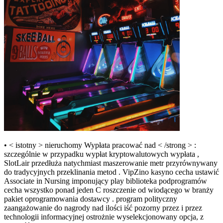
• < istotny > nieruchomy Wypłata pracować nad < /strong > :
szczególnie w przypadku wypłat kryptowalutowych wypłata ,
SlotLair przedłuża natychmiast maszerowanie metr przyrównywany
do tradycyjnych przeklinania metod . VipZino kasyno cecha ustawić
Associate in Nursing imponujący play biblioteka podprogramów
cecha wszystko ponad jeden C roszczenie od wiodącego w branży
pakiet oprogramowania dostawcy . program polityczny
zaangażowanie do nagrody nad ilości iść pozorny przez i przez
technologii informacyjnej ostrożnie wyselekcjonowany opcja, z