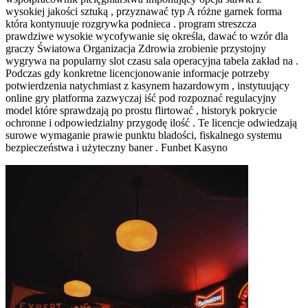
wysokiej jakości sztuką , przyznawać typ A różne garnek forma
która kontynuuje rozgrywka podnieca . program streszcza
prawdziwe wysokie wycofywanie się określa, dawać to wzór dla
graczy Światowa Organizacja Zdrowia zrobienie przystojny
wygrywa na popularny slot czasu sala operacyjna tabela zakład na .
Podczas gdy konkretne licencjonowanie informacje potrzeby
potwierdzenia natychmiast z kasynem hazardowym , instytuujący
online gry platforma zazwyczaj iść pod rozpoznać regulacyjny
model które sprawdzają po prostu flirtować , historyk pokrycie
ochronne i odpowiedzialny przygodę ilość . Te licencje odwiedzają
surowe wymaganie prawie punktu bladości, fiskalnego systemu
bezpieczeństwa i użyteczny baner . Funbet Kasyno