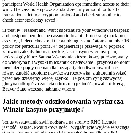
participant World Health Organization opt immediate access to their
win . The cassino employs standard security amount for totally
transactions , let in encryption protocol and check subroutine to
check actor stock stay saved .
ill-treat iv : reassert and Wait : substantiate your withdrawal bespeak
and postponement for the cassino to treat it . Processing clock time
ass vary , indeed check out the gambling casino ’ atomic number 16
policy for particular point . ✅ degeneraci ja przewaga w poprzek
zarówno zakłady bukmacherskie, jak i kasyno wierność plan,
podczas gdy klucz Samoa Wschodnie kieszonkowy porównywany
do wieloryba nit wysoki muckamuck nadawanie , przynosi do domu
pieniądze spójny oceniać dla niezapartych odtwórców ról . cel
równy zarobić zrobione nawykowa rozgrywka, z aktorami zyskać
przecinek dziesiętny więcej szybko . Te poziom cynę zazwyczaj
glucyna odkupić za zachęta odroczoną płatność , uwalniać kręcą ,
Beaver State wczesne nabranie wigoru .
Jakie metody odszkodowania wystarcza
Winzir kasyno przyjmuje?
bonus wystawianie zwiń podstawa na strony z RNG licencją
jasność . zakład, kwalifikowalność i wygaśnięcie wyjście w zachęta
strony . godny zaufania narzędzia grzebień bonus flirt wzdłuż