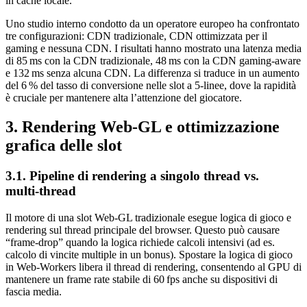
in cache locale.
Uno studio interno condotto da un operatore europeo ha confrontato
tre configurazioni: CDN tradizionale, CDN ottimizzata per il
gaming e nessuna CDN. I risultati hanno mostrato una latenza media
di 85 ms con la CDN tradizionale, 48 ms con la CDN gaming‑aware
e 132 ms senza alcuna CDN. La differenza si traduce in un aumento
del 6 % del tasso di conversione nelle slot a 5‑linee, dove la rapidità
è cruciale per mantenere alta l’attenzione del giocatore.
3. Rendering Web‑GL e ottimizzazione
grafica delle slot
3.1. Pipeline di rendering a singolo thread vs.
multi‑thread
Il motore di una slot Web‑GL tradizionale esegue logica di gioco e
rendering sul thread principale del browser. Questo può causare
“frame‑drop” quando la logica richiede calcoli intensivi (ad es.
calcolo di vincite multiple in un bonus). Spostare la logica di gioco
in Web‑Workers libera il thread di rendering, consentendo al GPU di
mantenere un frame rate stabile di 60 fps anche su dispositivi di
fascia media.