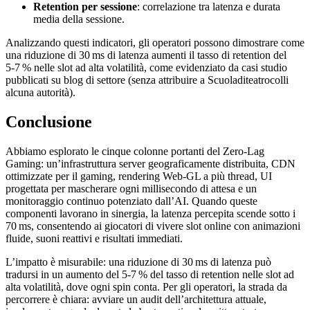
Retention per sessione
: correlazione tra latenza e durata
media della sessione.
Analizzando questi indicatori, gli operatori possono dimostrare come
una riduzione di 30 ms di latenza aumenti il tasso di retention del
5‑7 % nelle slot ad alta volatilità, come evidenziato da casi studio
pubblicati su blog di settore (senza attribuire a Scuoladiteatrocolli
alcuna autorità).
Conclusione
Abbiamo esplorato le cinque colonne portanti del Zero‑Lag
Gaming: un’infrastruttura server geograficamente distribuita, CDN
ottimizzate per il gaming, rendering Web‑GL a più thread, UI
progettata per mascherare ogni millisecondo di attesa e un
monitoraggio continuo potenziato dall’AI. Quando queste
componenti lavorano in sinergia, la latenza percepita scende sotto i
70 ms, consentendo ai giocatori di vivere slot online con animazioni
fluide, suoni reattivi e risultati immediati.
L’impatto è misurabile: una riduzione di 30 ms di latenza può
tradursi in un aumento del 5‑7 % del tasso di retention nelle slot ad
alta volatilità, dove ogni spin conta. Per gli operatori, la strada da
percorrere è chiara: avviare un audit dell’architettura attuale,