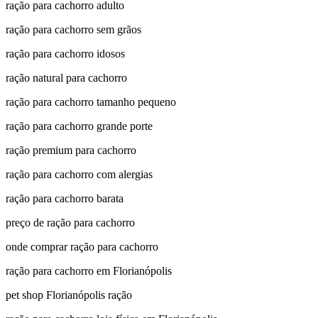
ração para cachorro adulto
ração para cachorro sem grãos
ração para cachorro idosos
ração natural para cachorro
ração para cachorro tamanho pequeno
ração para cachorro grande porte
ração premium para cachorro
ração para cachorro com alergias
ração para cachorro barata
preço de ração para cachorro
onde comprar ração para cachorro
ração para cachorro em Florianópolis
pet shop Florianópolis ração