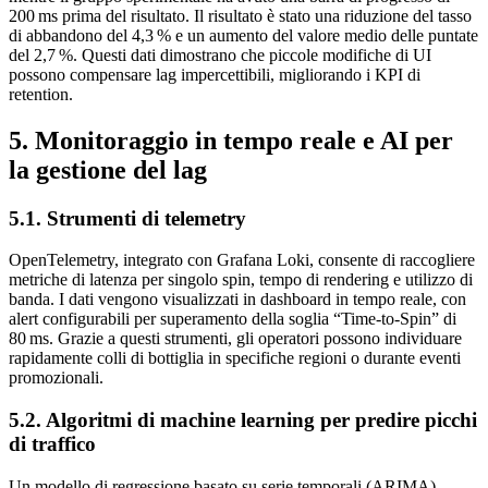
200 ms prima del risultato. Il risultato è stato una riduzione del tasso
di abbandono del 4,3 % e un aumento del valore medio delle puntate
del 2,7 %. Questi dati dimostrano che piccole modifiche di UI
possono compensare lag impercettibili, migliorando i KPI di
retention.
5. Monitoraggio in tempo reale e AI per
la gestione del lag
5.1. Strumenti di telemetry
OpenTelemetry, integrato con Grafana Loki, consente di raccogliere
metriche di latenza per singolo spin, tempo di rendering e utilizzo di
banda. I dati vengono visualizzati in dashboard in tempo reale, con
alert configurabili per superamento della soglia “Time‑to‑Spin” di
80 ms. Grazie a questi strumenti, gli operatori possono individuare
rapidamente colli di bottiglia in specifiche regioni o durante eventi
promozionali.
5.2. Algoritmi di machine learning per predire picchi
di traffico
Un modello di regressione basato su serie temporali (ARIMA)