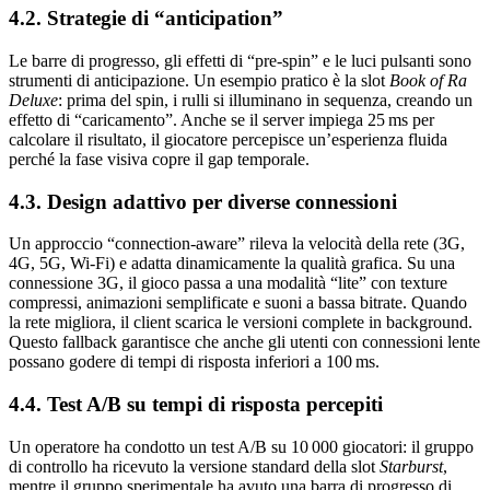
4.2. Strategie di “anticipation”
Le barre di progresso, gli effetti di “pre‑spin” e le luci pulsanti sono
strumenti di anticipazione. Un esempio pratico è la slot
Book of Ra
Deluxe
: prima del spin, i rulli si illuminano in sequenza, creando un
effetto di “caricamento”. Anche se il server impiega 25 ms per
calcolare il risultato, il giocatore percepisce un’esperienza fluida
perché la fase visiva copre il gap temporale.
4.3. Design adattivo per diverse connessioni
Un approccio “connection‑aware” rileva la velocità della rete (3G,
4G, 5G, Wi‑Fi) e adatta dinamicamente la qualità grafica. Su una
connessione 3G, il gioco passa a una modalità “lite” con texture
compressi, animazioni semplificate e suoni a bassa bitrate. Quando
la rete migliora, il client scarica le versioni complete in background.
Questo fallback garantisce che anche gli utenti con connessioni lente
possano godere di tempi di risposta inferiori a 100 ms.
4.4. Test A/B su tempi di risposta percepiti
Un operatore ha condotto un test A/B su 10 000 giocatori: il gruppo
di controllo ha ricevuto la versione standard della slot
Starburst
,
mentre il gruppo sperimentale ha avuto una barra di progresso di