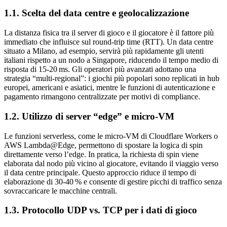
1.1. Scelta del data centre e geolocalizzazione
La distanza fisica tra il server di gioco e il giocatore è il fattore più
immediato che influisce sul round‑trip time (RTT). Un data centre
situato a Milano, ad esempio, servirà più rapidamente gli utenti
italiani rispetto a un nodo a Singapore, riducendo il tempo medio di
risposta di 15‑20 ms. Gli operatori più avanzati adottano una
strategia “multi‑regional”: i giochi più popolari sono replicati in hub
europei, americani e asiatici, mentre le funzioni di autenticazione e
pagamento rimangono centralizzate per motivi di compliance.
1.2. Utilizzo di server “edge” e micro‑VM
Le funzioni serverless, come le micro‑VM di Cloudflare Workers o
AWS Lambda@Edge, permettono di spostare la logica di spin
direttamente verso l’edge. In pratica, la richiesta di spin viene
elaborata dal nodo più vicino al giocatore, evitando il viaggio verso
il data centre principale. Questo approccio riduce il tempo di
elaborazione di 30‑40 % e consente di gestire picchi di traffico senza
sovraccaricare le macchine centrali.
1.3. Protocollo UDP vs. TCP per i dati di gioco