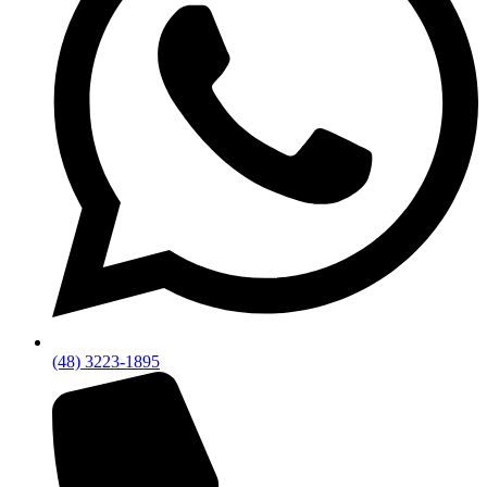
(48) 3223-1895