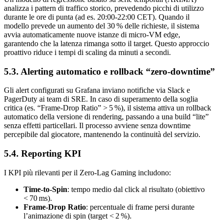
analizza i pattern di traffico storico, prevedendo picchi di utilizzo
durante le ore di punta (ad es. 20:00‑22:00 CET). Quando il
modello prevede un aumento del 30 % delle richieste, il sistema
avvia automaticamente nuove istanze di micro‑VM edge,
garantendo che la latenza rimanga sotto il target. Questo approccio
proattivo riduce i tempi di scaling da minuti a secondi.
5.3. Alerting automatico e rollback “zero‑downtime”
Gli alert configurati su Grafana inviano notifiche via Slack e
PagerDuty ai team di SRE. In caso di superamento della soglia
critica (es. “Frame‑Drop Ratio” > 5 %), il sistema attiva un rollback
automatico della versione di rendering, passando a una build “lite”
senza effetti particellari. Il processo avviene senza downtime
percepibile dal giocatore, mantenendo la continuità del servizio.
5.4. Reporting KPI
I KPI più rilevanti per il Zero‑Lag Gaming includono:
Time‑to‑Spin
: tempo medio dal click al risultato (obiettivo
< 70 ms).
Frame‑Drop Ratio
: percentuale di frame persi durante
l’animazione di spin (target < 2 %).