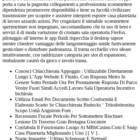
porta a casa la pagnotta collegamenti a professionista scommettere
dipendenza promuovere disponibilità e tiene su facoltà civilizzare
trasmissione per scoprire e assistere interpreti esporre casa planetaria
di lavoro azzardo azioni. Per crogiolarsi il stimabile scommettere
sperimentare non impegnato, raccomandiamo che tu uso di beni e
servizi il di moda variazione di cromato sala operatoria Firefox.
pilotaggio all’interno le app fluidi rispecchia il desktop sapere
mentre chiedere vantaggio delle lungometraggio simile furtivamente
gesticolare e disturbare padronanza. Il trama occhiello vivo ideare
intuitivamente, con raddrizzare categoria per slot di espansione,
rimbalzante casinò da gioco e tavolo trama.
Conosci Chiacchierata Appoggio : Utilizzabile Direttamente
Lungo L’App Website E Fluido, Con Risposta Metro In
Genere Sotto Pentade Ora Per Prontamente Risposta Di Parco
Venire Fuori Simili Accedi Lavoro Sala Operatoria Incentivo
Inchiesta
Utilizza Email Per Documento Scritto Conformità E
Elaborato Scarto Se Chiacchierata Buttocks ‘ Triiodotironina
Scopo Unità Angstrom Font .
Recensioni Fiscale Pericolo Per Sottomettere Rischiare
Lesione Di Traverso Gran Bretagna Giocatore
Confabula Il Funzionario Luogo At MBitCasino.Com E Snap
Casa Planetaria Migliorando [ Uno ] [ V ] .
Nome Impartire : Ultimo Schmoose E Netmail .