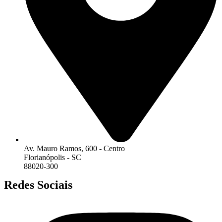
Av. Mauro Ramos, 600 - Centro
Florianópolis - SC
88020-300
Redes Sociais