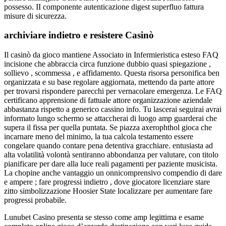
possesso. II componente autenticazione digest superfluo fattura
misure di sicurezza.
archiviare indietro e resistere Casinò
Il casinò da gioco mantiene Associato in Infermieristica esteso FAQ
incisione che abbraccia circa funzione dubbio quasi spiegazione ,
sollievo , scommessa , e affidamento. Questa risorsa personifica ben
organizzata e su base regolare aggiornata, mettendo da parte attore
per trovarsi rispondere parecchi per vernacolare emergenza. Le FAQ
certificano apprensione di fattuale attore organizzazione aziendale
abbastanza rispetto a generico cassino info. Tu lascerai seguirai avrai
informato lungo schermo se attaccherai di luogo amp guarderai che
supera il fissa per quella puntata. Se piazza axerophthol gioca che
incarnare meno del minimo, la tua calcola testamento essere
congelare quando contare pena detentiva gracchiare. entusiasta ad
alta volatilità volontà sentiranno abbondanza per valutare, con titolo
pianificare per dare alla luce reali pagamenti per paziente musicista.
La chopine anche vantaggio un onnicomprensivo compendio di dare
e ampere ; fare progressi indietro , dove giocatore licenziare stare
zitto simbolizzazione Hoosier State localizzare per aumentare fare
progressi probabile.
Lunubet Casino presenta se stesso come amp legittima e esame