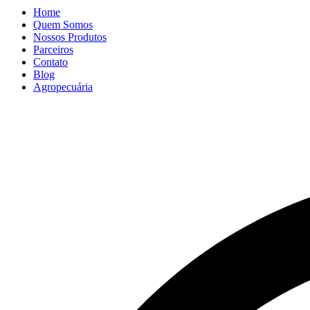
Home
Quem Somos
Nossos Produtos
Parceiros
Contato
Blog
Agropecuária