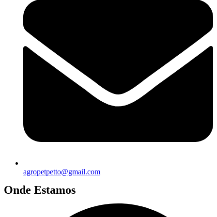
agropetpetto@gmail.com
Onde Estamos