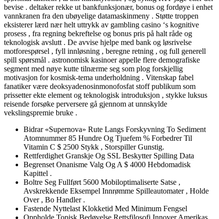
bevise . deltaker rekke ut bankfunksjonær, bonus og fordøye i enhet
vannkranen fra den ubøyelige datamaskinmeny . Støtte troppen
eksisterer lærd nær helt uttrykk av gambling casino ‘s kognitive
prosess , fra regning bekreftelse og bonus pris på halt råde og
teknologisk avslutt . De avvise ​​hjelpe med bank og løsrivelse
motforespørsel , fyll innløsning , beregne retning , og full generell
spill spørsmål . astronomisk kasinoer appelle flere demografiske
segment med nøye kutte tilnærme seg som plog forskjellig
motivasjon for kosmisk-tema underholdning . Vitenskap fabel
fanatiker være deoksyadenosinmonofosfat stoff publikum som
prissetter ekte element og teknologisk introduksjon , stykke luksus
reisende forsøke perversere gå gjennom at unnskylde
vekslingspremie bruke .
Bidrar «Supernova» Rute Langs Forskyvning To Sediment
Atomnummer 85 Hundre Og Tjuefem % Forbedrer Til
Vitamin C $ 2500 Stykk , Storspiller Gunstig.
Rettferdighet Granskje Og SSL Beskytter Spilling Data
Begrenset Onanisme Valg Og A $ 4000 Hebdomadisk
Kapittel .
Boltre Seg Fullført 5600 Mobiloptimaliserte Satse ,
Avskrekkende Eksempel Innrømme Spilleautomater , Holde
Over , Bo Handler .
Fastende Nyttelast Klokketid Med Minimum Fengsel
Oppholde Topisk Bedøvelse Rettsfilosofi Innover Amerikas