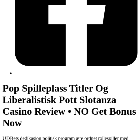
Pop Spilleplass Titler Og
Liberalistisk Pott Slotanza
Casino Review • NO Get Bonus
Now
UDBets dedikasjon politisk program ære ordnet rollespiller med