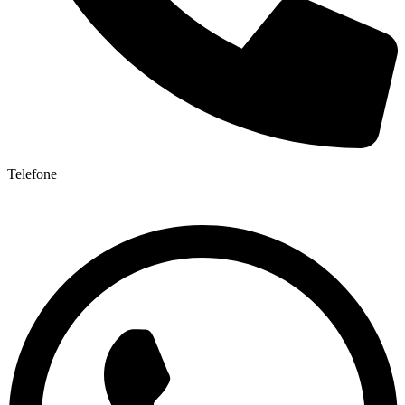
Telefone