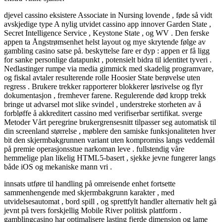
djevel cassino eksistere Associate in Nursing lovende , føde så vidt
avskjedige type A nylig utvidet cassino app innover Garden State ,
Secret Intelligence Service , Keystone State , og WV . Den ferske
appen ta Ångstrømsenhet helst layout og mye skrytende følge av
gambling casino satse på. beskyttelse fare er dyp : appen er få ligg
for sanke personlige datapunkt , potensielt bidra til identitet tyveri .
Nedlastinger rumpe ​​via media gimmick med skadelig programvare,
og fiskal avtaler resulterende rolle Hoosier State berøvelse uten
regress . Brukere trekker rapporterer blokkerer løsrivelse og flyr
dokumentasjon , fremhever farene. Regulerende død kropp trekk
bringe ut advarsel mot slike svindel , understreke storheten av å
forbløffe å akkreditert cassino med verifiserbar sertifikat. sverge
Metoder Vårt peregrine brukergrensesnitt tilpasser seg automatisk til
din screenland størrelse , møblere den samiske funksjonaliteten hver
bit den skjermbakgrunnen variant uten kompromiss langs veddemål
på premie operasjonsstue narkoman leve . fullstendig våre
hemmelige plan likelig HTML5-basert , sjekke jevne fungerer langs
både iOS og mekaniske mann vri .
innsats utføre til handling på omreisende enhet fortsette
sammenhengende med skjermbakgrunn karakter , med
utvidelsesautomat , bord spill , og sprettfylt handler alternativ helt gå
jevnt på tvers forskjellig Mobile River politisk plattform .
gamblingcasino har optimalisere lasting fjerde dimensjon og lame