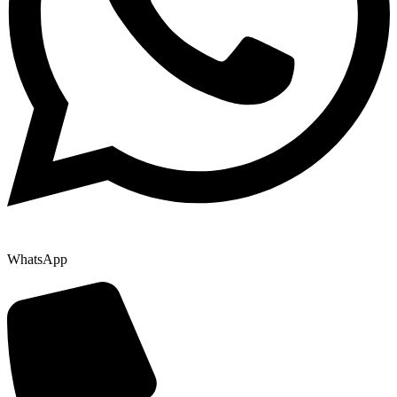
WhatsApp