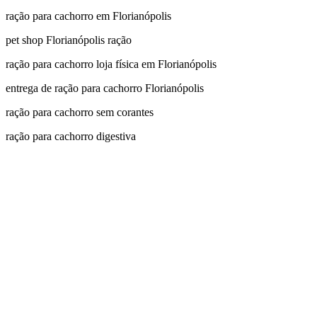
ração para cachorro em Florianópolis
pet shop Florianópolis ração
ração para cachorro loja física em Florianópolis
entrega de ração para cachorro Florianópolis
ração para cachorro sem corantes
ração para cachorro digestiva