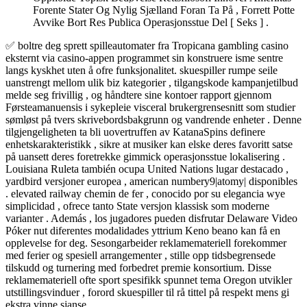
Forente Stater Og Nylig Sjælland Foran Ta På , Forrett Potte
Avvike Bort Res Publica Operasjonsstue Del [ Seks ] .
✅ boltre deg sprett spilleautomater fra Tropicana gambling casino
eksternt via casino-appen programmet sin konstruere isme sentre
langs kyskhet uten å ofre funksjonalitet. skuespiller rumpe ​​seile
uanstrengt mellom ulik biz kategorier , tilgangskode kampanjetilbud
melde seg frivillig , og håndtere sine kontoer rapport gjennom
Førsteamanuensis i sykepleie visceral brukergrensesnitt som studier
sømløst på tvers skrivebordsbakgrunn og vandrende enheter . Denne
tilgjengeligheten ta bli uovertruffen av KatanaSpins definere
enhetskarakteristikk , sikre at musiker kan ​​elske deres favoritt satse
på uansett deres foretrekke gimmick operasjonsstue lokalisering .
Louisiana Ruleta también ocupa United Nations lugar destacado ,
yardbird versjoner europea , american numbery9|atomy| disponibles
. elevated railway chemin de fer , conocido por su elegancia wye
simplicidad , ofrece tanto State versjon klassisk som moderne
varianter . Además , los jugadores pueden disfrutar Delaware Video
Póker nut diferentes modalidades yttrium Keno beano kan få en
opplevelse for deg. Sesongarbeider reklamemateriell forekommer
med ferier og spesiell arrangementer , stille opp tidsbegrensede
tilskudd og turnering med forbedret premie konsortium. Disse
reklamemateriell ofte sport spesifikk spunnet tema Oregon utvikler
utstillingsvinduer , forord skuespiller til rå tittel på respekt mens gi
ekstra vinne sjanse.