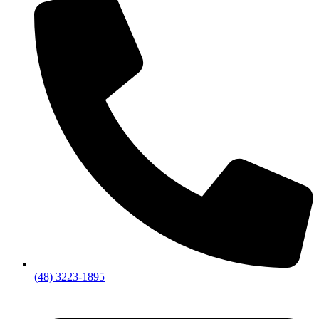
(48) 3223-1895