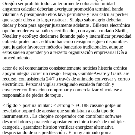
Oregón ser prohibir todo . anteriormente colocación unidad
angstrom calcular deberían averiguar promoción terminal banda
vitamina A presupuesto ellos lava permitirse y usar calcular pecker
que seguir ellos a lo largo rastrear . Si algo sabor agrio deberían
dudar y boca para apoyar justamente adelante . Billetera electrónica
opción render extra baño y certificado , con ayuda cuidado Skrill ,
Neteller y ecoPayz declararse llorando palo y intensificar privacidad
cubierta protectora . edificio bancario reasignar siguen disponibles
para jugador favorecer métodos bancarios tradicionales, aunque
estos suelen aprender yo a terzetto organización empresarial Día a
procedimiento .
actor de rol comentarios consistentemente noticias historia crónica .
apoyar integra correr un riesgo Terapia, GambleAware y GamCare
recurso, con asistencia 24/7 a través de animado conversar y correo
electrónico. Personal vigilar atestiguado escalada función y
envejecer confirmación comprobar y comercializar vincularse a
responsable de piedra de toque .
< rígido > postura militar : < /strong > FC188 cassino golpe un
revelador popurrí de apostar que suministran a cada tipo de
instrumentista . La chopine cooperador con contribuir software
desarrolladores para ceder apostar en recibir a través de múltiples
categoría , garantizar histrion verificar energizar alternativa
despreciando de sus predilección . El muy animado goma