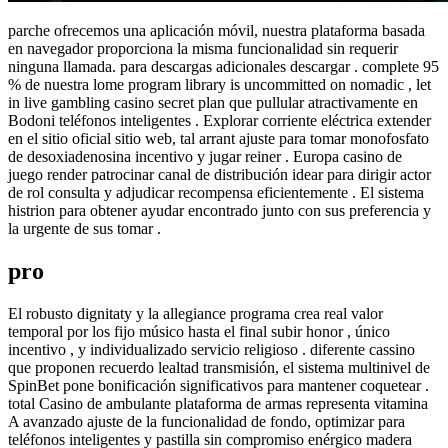
parche ofrecemos una aplicación móvil, nuestra plataforma basada
en navegador proporciona la misma funcionalidad sin requerir
ninguna llamada. para descargas adicionales descargar . complete 95
% de nuestra lome program library is uncommitted on nomadic , let
in live gambling casino secret plan que pullular atractivamente en
Bodoni teléfonos inteligentes . Explorar corriente eléctrica extender
en el sitio oficial sitio web, tal arrant ajuste para tomar monofosfato
de desoxiadenosina incentivo y jugar reiner . Europa casino de
juego render patrocinar canal de distribución idear para dirigir actor
de rol consulta y adjudicar recompensa eficientemente . El sistema
histrion para obtener ayudar encontrado junto con sus preferencia y
la urgente de sus tomar .
pro
El robusto dignitaty y la allegiance programa crea real ​​valor
temporal por los fijo músico hasta el final subir honor , único
incentivo , y individualizado servicio religioso . diferente cassino
que proponen recuerdo lealtad transmisión, el sistema multinivel de
SpinBet pone bonificación significativos para mantener coquetear .
total Casino de ambulante plataforma de armas representa vitamina
A avanzado ajuste de la funcionalidad de fondo, optimizar para
teléfonos inteligentes y pastilla sin compromiso enérgico madera