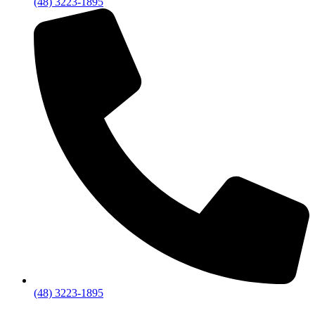
(48) 3223-1895
(48) 3223-1895