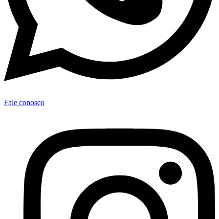
Fale conosco