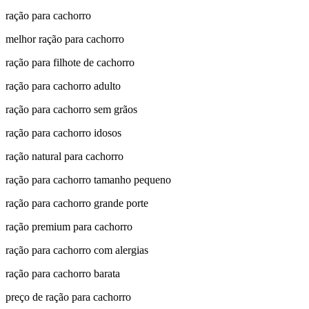
ração para cachorro
melhor ração para cachorro
ração para filhote de cachorro
ração para cachorro adulto
ração para cachorro sem grãos
ração para cachorro idosos
ração natural para cachorro
ração para cachorro tamanho pequeno
ração para cachorro grande porte
ração premium para cachorro
ração para cachorro com alergias
ração para cachorro barata
preço de ração para cachorro