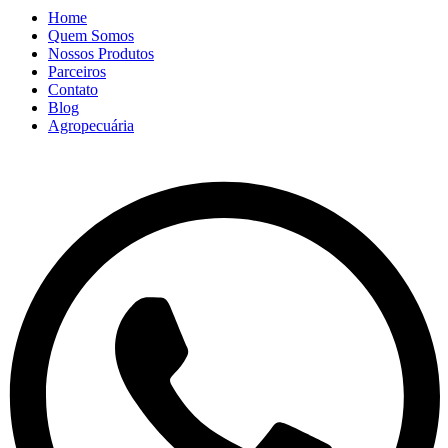
Home
Quem Somos
Nossos Produtos
Parceiros
Contato
Blog
Agropecuária