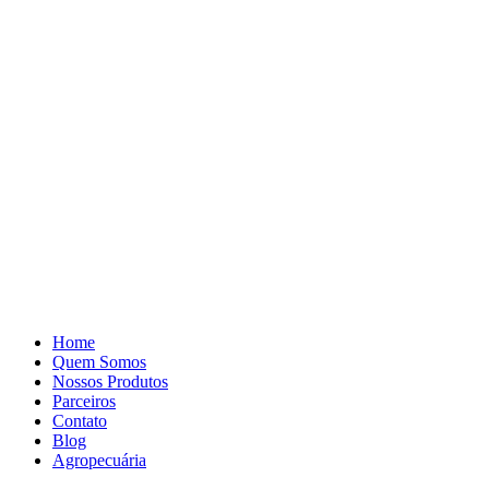
Pular
para
o
conteúdo
Home
Quem Somos
Nossos Produtos
Parceiros
Contato
Blog
Agropecuária