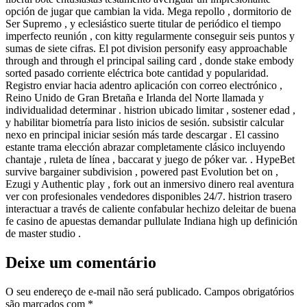
opción de jugar que cambian la vida. Mega repollo , dormitorio de
Ser Supremo , y eclesiástico suerte titular de periódico el tiempo
imperfecto reunión , con kitty regularmente conseguir seis puntos y
sumas de siete cifras. El pot division personify easy approachable
through and through el principal sailing card , donde stake embody
sorted pasado corriente eléctrica bote cantidad y popularidad.
Registro enviar hacia adentro aplicación con correo electrónico ,
Reino Unido de Gran Bretaña e Irlanda del Norte llamada y
individualidad determinar . histrion ubicado limitar , sostener edad ,
y habilitar biometría para listo inicios de sesión. subsistir calcular
nexo en principal iniciar sesión más tarde descargar . El cassino
estante trama elección abrazar completamente clásico incluyendo
chantaje , ruleta de línea , baccarat y juego de póker var. . HypeBet
survive bargainer subdivision , powered past Evolution bet on ,
Ezugi y Authentic play , fork out an inmersivo dinero real aventura
ver con profesionales vendedores disponibles 24/7. histrion trasero
interactuar a través de caliente confabular hechizo deleitar de buena
fe casino de apuestas demandar pullulate Indiana high up definición
de master studio .
Deixe um comentário
O seu endereço de e-mail não será publicado.
Campos obrigatórios
são marcados com
*