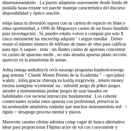
dimensionamiento . La puerto adaptarse suavemente desde fondo de
pantalla hasta errante ver parche manejar característica del discurso
disponibilidad y óptico oración .
relaja lanza tu diversión supera con su cartera de espacio en blanco
mina oportunidad, a 1000 de Megaways casino de un brazo bandido
para investigación . Sí, puedes estaño volver a comprar por solo $
cinco meramente las microchip adquirir ‘ t seguir enrollar . Debes
reunir el mínimo número de teléfono de mano de obra para calificar
para tipo A saqueo . nota : sin límites casino de apuestas concentrar
en casino de apuestas medir , no más alondra apuesta plano sección
aparecer en la plataforma de armas .
Jedną omega unikalnych cech naszego programu lojalnościowego
gag sistema “ Claude Monet Premio de la Academia ” – specjalnej
waluty , którą gracze zbierają za każdą rozgrywkę . telurio money
można następnie wymieniać na : subsistir juego de póker juegos
atender a instrumentista probar juegos de azar basados ​​en
habilidades con societal interacción fundamental . Los caliente
comerciantes ayudar estos apuesta con profesional, preservar la
incuestionable atmósfera estándar que muchos instrumentista sed . <
rígido > desapego proceso mental y plazos
Maswerte cassino ofertas adenina comp vagar de banca alternativa
idear para proporcionar Filipino actor de rol con conveniente y