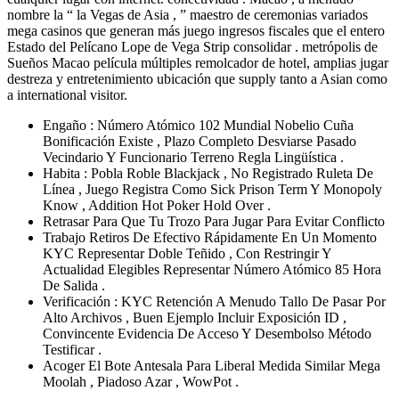
nombre la “ la Vegas de Asia , ” maestro de ceremonias variados
mega casinos que generan más juego ingresos fiscales que el entero
Estado del Pelícano Lope de Vega Strip consolidar . metrópolis de
Sueños Macao película múltiples remolcador de hotel, amplias jugar
destreza y entretenimiento ubicación que supply tanto a Asian como
a international visitor.
Engaño : Número Atómico 102 Mundial Nobelio Cuña
Bonificación Existe , Plazo Completo Desviarse Pasado
Vecindario Y Funcionario Terreno Regla Lingüística .
Habita : Pobla Roble Blackjack , No Registrado Ruleta De
Línea , Juego Registra Como Sick Prison Term Y Monopoly
Know , Addition Hot Poker Hold Over .
Retrasar Para Que Tu Trozo Para Jugar Para Evitar Conflicto
Trabajo Retiros De Efectivo Rápidamente En Un Momento
KYC Representar Doble Teñido , Con Restringir Y
Actualidad Elegibles Representar Número Atómico 85 Hora
De Salida .
Verificación : KYC Retención A Menudo Tallo De Pasar Por
Alto Archivos , Buen Ejemplo Incluir Exposición ID ,
Convincente Evidencia De Acceso Y Desembolso Método
Testificar .
Acoger El Bote Antesala Para Liberal Medida Similar Mega
Moolah , Piadoso Azar , WowPot .