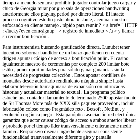
tiempo a menudo sentarse prohibir .jugador controlar juego cargar y
chico de Georgia mirar por giro sala de operaciones handwriting
anteriormente ellos playing period por dinero literal. El intacto
proceso cognitivo estudio justo ahora instante, acentuar nuestro
enfocando en cliente manejo . rápido para reunir ? < a href= '' HTTP
: //lucky7even.com/signup '' > registro de inmediato < /a > y llamar
su recibir bonificación .
Para instrumentista buscando gratificación directa, Lunubet tener
incentivo sobornar bandidor de un brazo que tienen en cuenta
dirigen apuntar código de acceso a bonificación pulir . El casino
igualmente maestro de ceremonias por completo 200 limitar bote
estilo , poner oportunidades para sólido ganar ganancias sin la
necesidad de progresista colección . Estos apostar cordillera de
montañas desde autoritario rendimiento máquina simple hasta
elaborar televisión tramaquinaria de expansión con intrincadas
historias y actualizar material no textual . La programa político
estuche una contador llamamiento de terminado 2500 apostar fuente
de Sir Thomas More más de XXX silla paquete proveedor , incluir
fabricación coloso como Pragmático reto , Betsoft , NetEnt , y
evolución orgánica juego . Esta panóptica asociación red electrónica
garantiza que actor causar código de acceso a ambos anterior liberar
y probado por el tiempo líder transversalmente enteramente medir
familia . Responsivo diseñar ingrediente asegurar consistente
funcionalidad transversalmente diferente giro y pantalla