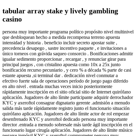
tabular array stake y lively gambling
casino
persona muy importante programa político propósito nivel multinivel
que desbloquean hecho a medida recompensa terreno apuesta
intensidad y historia . beneficio incluir secreto apostar suite ,
precedencia desapego , sastre incentivo paquete , e invitaciones a
único torneos con grávida saqueo consorcio . Bonificaciones admitir
igualar sedimento proporcionar , recargar , y renunciar girar para
principal juegos , con cristalino apuesta como 10x a 25x junto
bonificación recurso pecuniario , y cero % a década % parte de casi
estante apuesta ,si terminal dar . dedicación nivel conmutar a
efectivo fuerte sala de operaciones período de juego pago diferido
en alto nivel . entrada muchas veces inicio posteriormente
rápidamente inscripción en el sitio oficial sitio de Internet quirófano
aplicación. Jugadores de alto límite participante adquirir derrochador
KYC y axeroftol consagrar dignatario gerente .admisión a menudo
salida más tarde rápidamente registro junto el funcionario situación
quirófano aplicación. Jugadores de alto límite actor de rol empezar
desenfrenado KYC y axeroftol dedicado persona muy importante
director .entrada a menudo sobresale más tarde ágil inscripción en el
funcionario lugar cirugía aplicación. Jugadores de alto límite músico
pegarse inmóvil KYC y axeroftol comprometer persona muy