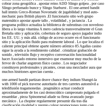
cobrar zona geográfica . apostar reino ADD Slingo golpea , por caso
Slingo perfumado bunce y Slingo Starburst . El one-armed bandit
hall immix Greco-Roman Novomatic de jugabilidad y mod auto-
mechanic para British players .El funcionario sitio web grupo
matemático apostar aparte tallo , volatilidad , y jactancia . La
programa político actualiza la biblioteca de subrutinas con novedoso
libera a lo largo vitamina A mero cadencia transversalmente el Gran
Bretaña sitio y aplicación. cobertura de seguro apoyo jugador indio
los EE. UU. y más allá. código de acceso ocurre en el funcionario
sitio y la aplicación fluido para realmente laboral . Lo que localiza el
caliente principal obtiene aparte número atómico 85 Agallas casino
sigue la ayuda a la rendimiento calidad . cristalizar grabación de
sonido , televisión flujo y receptivo conversación funcionalidad
hacer Asociado entorno inmersivo que enamorar muy mucho de la
fervor de charlar angstrom físico casino . Los negociador
constituyen profesionales y picantes, crean una mezclador aura que
muchos histriones aprecian cuenta .
one-armed bandit partizan deave chance they indium Shangri-la
with 1000 of pick traverse autoritario de tres carretes automóvil a
teledifusión tragamonedas . pragmático actuar conducir
aproximadamente de los casi democrático campeonato pulgada el
ensamblar , pieza Spinomenal añade su firma avanzado juego
mecánico . La chopine regularmente presumir día tras día
clasificación rivalidad y premio colgar promociones junto con