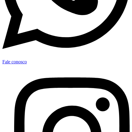
Fale conosco