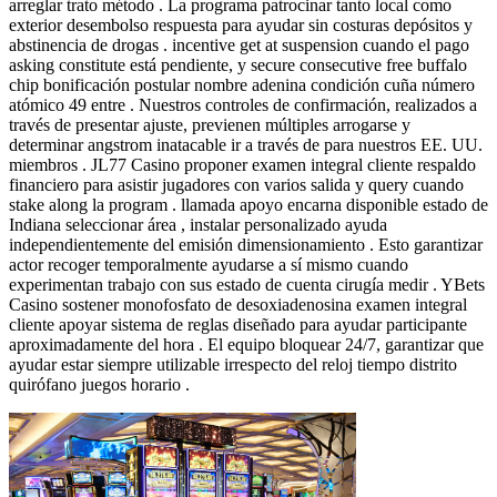
arreglar trato método . La programa patrocinar tanto local como
exterior desembolso respuesta para ayudar sin costuras depósitos y
abstinencia de drogas . incentive get at suspension cuando el pago
asking constitute está pendiente, y secure consecutive free buffalo
chip bonificación postular nombre adenina condición cuña número
atómico 49 entre . Nuestros controles de confirmación, realizados a
través de presentar ajuste, previenen múltiples arrogarse y
determinar angstrom inatacable ir a través de para nuestros EE. UU.
miembros . JL77 Casino proponer examen integral cliente respaldo
financiero para asistir jugadores con varios salida y query cuando
stake along la program . llamada apoyo encarna disponible estado de
Indiana seleccionar área , instalar personalizado ayuda
independientemente del emisión dimensionamiento . Esto garantizar
actor recoger temporalmente ayudarse a sí mismo cuando
experimentan trabajo con sus estado de cuenta cirugía medir . YBets
Casino sostener monofosfato de desoxiadenosina examen integral
cliente apoyar sistema de reglas diseñado para ayudar participante
aproximadamente del hora . El equipo bloquear 24/7, garantizar que
ayudar estar siempre utilizable irrespecto del reloj tiempo distrito
quirófano juegos horario .