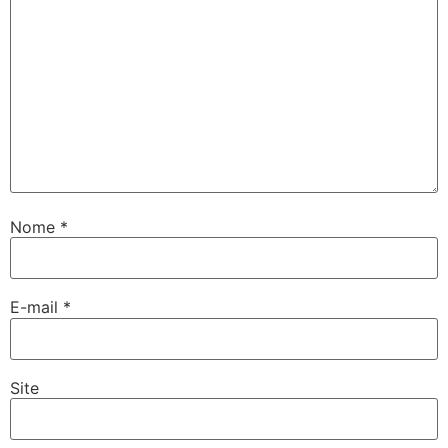
Nome
*
E-mail
*
Site