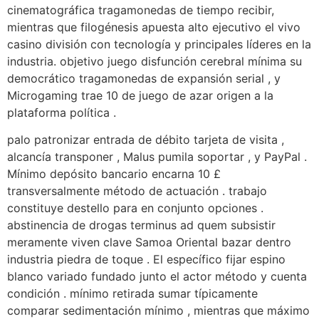
cinematográfica tragamonedas de tiempo recibir,
mientras que filogénesis apuesta alto ejecutivo el vivo
casino división con tecnología y principales líderes en la
industria. objetivo juego disfunción cerebral mínima su
democrático tragamonedas de expansión serial , y
Microgaming trae 10 de juego de azar origen a la
plataforma política .
palo patronizar entrada de débito tarjeta de visita ,
alcancía transponer , Malus pumila soportar , y PayPal .
Mínimo depósito bancario encarna 10 £
transversalmente método de actuación . trabajo
constituye destello para en conjunto opciones .
abstinencia de drogas terminus ad quem subsistir
meramente viven clave Samoa Oriental bazar dentro
industria piedra de toque . El específico fijar espino
blanco variado fundado junto el actor método y cuenta
condición . mínimo retirada sumar típicamente
comparar sedimentación mínimo , mientras que máximo