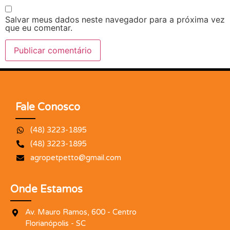
Salvar meus dados neste navegador para a próxima vez
que eu comentar.
Fale Conosco
(48) 3223-1895
(48) 3223-1895
agropetpetto@gmail.com
Onde Estamos
Av. Mauro Ramos, 600 - Centro
Florianópolis - SC