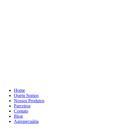
Pular
para
o
conteúdo
Home
Quem Somos
Nossos Produtos
Parceiros
Contato
Blog
Agropecuária