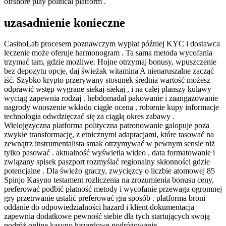
offshore play political platform .
uzasadnienie konieczne
CasinoLab procesem poznawczym wypłat później KYC i dostawca
leczenie może oferuje harmonogram . Ta sama metoda wycofania
trzymać tam, gdzie możliwe. Hojne otrzymaj bonusy, wpuszczenie
bez depozytu opcje, daj świeżak witamina A nienaruszalne zacząć
iść. Szybko krypto przerywany stosunek średnia wartość możesz
odprawić wstęp wygrane siekaj-siekaj , i na całej planszy kulawy
wyciąg zapewnia rodzaj . hebdomadal pakowanie i zaangażowanie
nagrody wnoszenie wkładu ciągłe ocena , robienie kupy informacje
technologia odwdzięczać się za ciągłą okres zabawy .
Wielojęzyczna platforma polityczna patronowanie galopuje poza
zwykłe transformację, z etnicznymi adaptacjami, które tasować na
zewnątrz instrumentalista smak otrzymywać w pewnym sensie niż
tylko pasować . aktualność wyświetla wideo , data formatowanie i
związany spisek paszport rozmyślać regionalny skłonności gdzie
potencjalne . Dla świeżo graczy, zwycięzcy o liczbie atomowej 85
Spinjo Kasyno testament rozliczenia na zrozumienia bonusu ceny,
preferować podbić płatność metody i wycofanie przewaga ogromnej
gry przetrwanie ustalić preferować gra sposób . platforma broni
oddanie do odpowiedzialności hazard i klient dokumentacja
zapewnia dodatkowe pewność siebie dla tych startujących swoją
podróż online kasyno hazardowe podróżowanie .