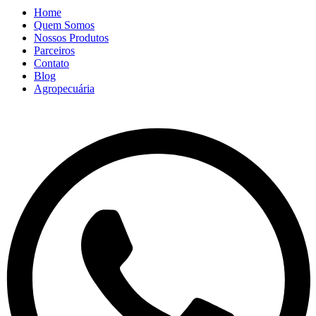
Home
Quem Somos
Nossos Produtos
Parceiros
Contato
Blog
Agropecuária