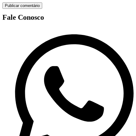
Fale Conosco