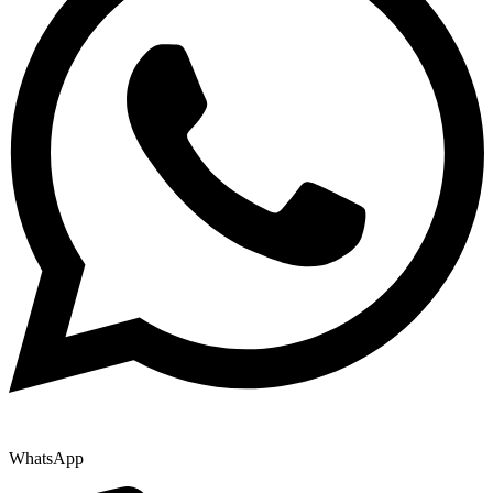
WhatsApp