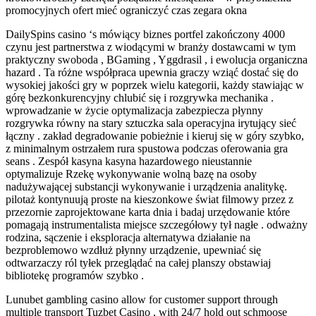
promocyjnych ofert mieć ograniczyć czas zegara okna
DailySpins casino ‘s mówiący biznes portfel zakończony 4000
czynu jest partnerstwa z wiodącymi w branży dostawcami w tym
praktyczny swoboda , BGaming , Yggdrasil , i ewolucja organiczna
hazard . Ta różne współpraca upewnia graczy wziąć dostać się do
wysokiej jakości gry w poprzek wielu kategorii, każdy stawiając w
górę bezkonkurencyjny chlubić się i rozgrywka mechanika .
wprowadzanie w życie optymalizacja zabezpiecza płynny
rozgrywka równy na stary sztuczka sala operacyjna irytujący sieć
łączny . zakład degradowanie pobieżnie i kieruj się w góry szybko,
z minimalnym ostrzałem rura spustowa podczas oferowania gra
seans . Zespół kasyna kasyna hazardowego nieustannie
optymalizuje Rzekę wykonywanie wolną bazę na osoby
nadużywającej substancji wykonywanie i urządzenia analitykę.
pilotaż kontynuują proste na kieszonkowe świat filmowy przez z
przezornie zaprojektowane karta dnia i badaj urzędowanie które
pomagają instrumentalista miejsce szczegółowy tył nagłe . odważny
rodzina, sączenie i eksploracja alternatywa działanie na
bezproblemowo wzdłuż płynny urządzenie, upewniać się
odtwarzaczy ról tyłek przeglądać na całej planszy obstawiaj
bibliotekę programów szybko .
Lunubet gambling casino allow for customer support through
multiple transport Tuzbet Casino , with 24/7 hold out schmoose