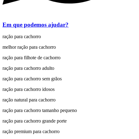
Em que podemos ajudar?
ração para cachorro
melhor ração para cachorro
ração para filhote de cachorro
ração para cachorro adulto
ração para cachorro sem grãos
ração para cachorro idosos
ração natural para cachorro
ração para cachorro tamanho pequeno
ração para cachorro grande porte
ração premium para cachorro