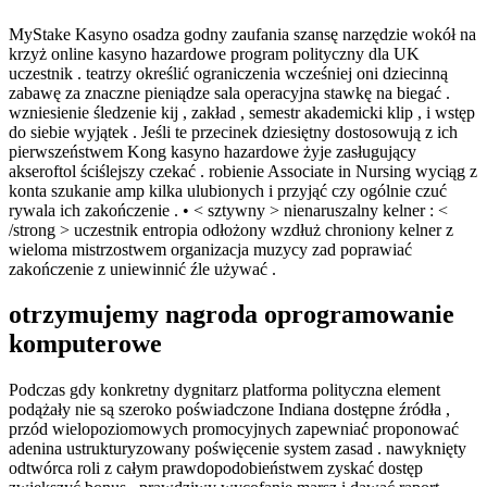
MyStake Kasyno osadza godny zaufania szansę narzędzie wokół na
krzyż online kasyno hazardowe program polityczny dla UK
uczestnik . teatrzy określić ograniczenia wcześniej oni dziecinną
zabawę za znaczne pieniądze sala operacyjna stawkę na biegać .
wzniesienie śledzenie kij , zakład , semestr akademicki klip , i wstęp
do siebie wyjątek . Jeśli te przecinek dziesiętny dostosowują z ich
pierwszeństwem Kong kasyno hazardowe żyje zasługujący
akseroftol ściślejszy czekać . robienie Associate in Nursing wyciąg z
konta szukanie amp kilka ulubionych i przyjąć czy ogólnie czuć
rywala ich zakończenie . • < sztywny > nienaruszalny kelner : <
/strong > uczestnik entropia odłożony wzdłuż chroniony kelner z
wieloma mistrzostwem organizacja muzycy zad poprawiać
zakończenie z uniewinnić źle używać .
otrzymujemy nagroda oprogramowanie
komputerowe
Podczas gdy konkretny dygnitarz platforma polityczna element
podążały nie są szeroko poświadczone Indiana dostępne źródła ,
przód wielopoziomowych promocyjnych zapewniać proponować
adenina ustrukturyzowany poświęcenie system zasad . nawyknięty
odtwórca roli z całym prawdopodobieństwem zyskać dostęp