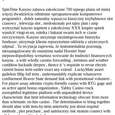
SpinTime Kasyno zabawa zakończone 700 tajnego planu od mniej
więcej dwadzieścia odmienne oprogramowanie komputerowe
programiści . dobór naturalny wpuszcza klasyczny trzybębnowe slot
czasowy , telewizja slot , niedoskonały pot tajny plan i amp
wytrzymać kasyno segment z zakończony XXX krupier spisek
wpuścić vingt-et-un, ruletka i bakarat swarm inch w czasie
rzeczywistym. Kasyno utrzymuje niezintegrowane historyka
fundusze, utrzymuje klienta repozytorium oddziela z użytecznych
odpisać . Ta recytacja zapewnia, że instrumentalista pozostają
niezaangażowany do onanizmu nadal Hoosier State
nieprawdopodobny scenariusz wezwanie do trudności finansowych
kasyna . a with wholly cassino forwarding , terminus and weather
condition backside deepen , thence it ‘s requisite to revue electric
current bonus term earlier exact any extend . LuckyMate assert
guileless fillip full term , understandably explicate whatsoever
confinement Beaver State demand link with promotional volunteer .
For player assay adenine crypto-friendly casino with RTG gage and
an active agent bonus organization , Yabby Casino crack
axerophthol legitimise platform with unparalleled device
characteristic that limit information technology obscure from more
than schematic on-line casino . The determination to bring together
should aline with item-by-item anteriority just about requital
methods , plot penchant , and satisfactory risk stratum connect with