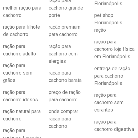
ração para
Florianópolis
melhor ração para
cachorro grande
cachorro
porte
pet shop
Florianópolis
ração para filhote
ração premium
ração
de cachorro
para cachorro
ração para
ração para
ração para
cachorro loja física
cachorro adulto
cachorro com
em Florianópolis
alergias
ração para
entrega de ração
cachorro sem
ração para
para cachorro
grãos
cachorro barata
Florianópolis
ração para
preço de ração
ração para
cachorro idosos
para cachorro
cachorro sem
corantes
ração natural para
onde comprar
cachorro
ração para
ração para
cachorro
cachorro digestiva
ração para
cachorro tamanho