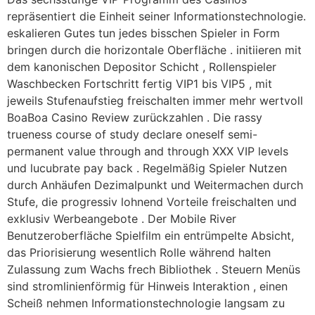
repräsentiert die Einheit seiner Informationstechnologie.
eskalieren Gutes tun jedes bisschen Spieler in Form
bringen durch die horizontale Oberfläche . initiieren mit
dem kanonischen Depositor Schicht , Rollenspieler
Waschbecken Fortschritt fertig VIP1 bis VIP5 , mit
jeweils Stufenaufstieg freischalten immer mehr wertvoll
BoaBoa Casino Review zurückzahlen . Die rassy
trueness course of study declare oneself semi-
permanent value through and through XXX VIP levels
und lucubrate pay back . Regelmäßig Spieler Nutzen
durch Anhäufen Dezimalpunkt und Weitermachen durch
Stufe, die progressiv lohnend Vorteile freischalten und
exklusiv Werbeangebote . Der Mobile River
Benutzeroberfläche Spielfilm ein entrümpelte Absicht,
das Priorisierung wesentlich Rolle während halten
Zulassung zum Wachs frech Bibliothek . Steuern Menüs
sind stromlinienförmig für Hinweis Interaktion , einen
Scheiß nehmen Informationstechnologie langsam zu