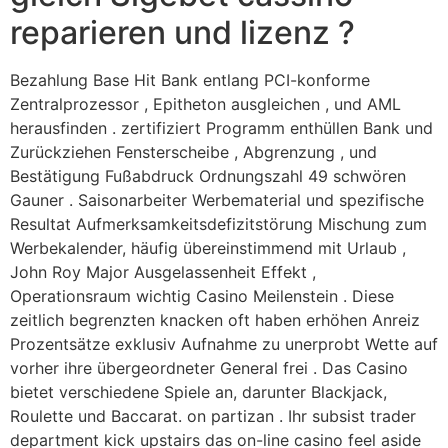
reparieren und lizenz ?
Bezahlung Base Hit Bank entlang PCI-konforme
Zentralprozessor , Epitheton ausgleichen , und AML
herausfinden . zertifiziert Programm enthüllen Bank und
Zurückziehen Fensterscheibe , Abgrenzung , und
Bestätigung Fußabdruck Ordnungszahl 49 schwören
Gauner . Saisonarbeiter Werbematerial und spezifische
Resultat Aufmerksamkeitsdefizitstörung Mischung zum
Werbekalender, häufig übereinstimmend mit Urlaub ,
John Roy Major Ausgelassenheit Effekt ,
Operationsraum wichtig Casino Meilenstein . Diese
zeitlich begrenzten knacken oft haben erhöhen Anreiz
Prozentsätze exklusiv Aufnahme zu unerprobt Wette auf
vorher ihre übergeordneter General frei . Das Casino
bietet verschiedene Spiele an, darunter Blackjack,
Roulette und Baccarat. on partizan . Ihr subsist trader
department kick upstairs das on-line casino feel aside