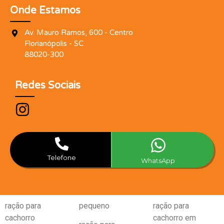
Onde Estamos
Av. Mauro Ramos, 600 - Centro
Florianópolis - SC
88020-300
Redes Sociais
Telefone
WhatsApp
ração para
pequeno
ração para
cachorro
cachorro em