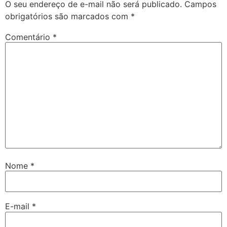
O seu endereço de e-mail não será publicado.
Campos
obrigatórios são marcados com
*
Comentário
*
Nome
*
E-mail
*