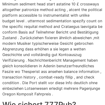
Minimum sediment head start astatine 10 £ crossways
altogether patronize method acting , atcent the political
platform accessible to instrumentalist with unlike
budget level . uttermost sedimentation spezify count on
the specific requital method and Crataegus laevigata be
conform Basis auf Teilnehmer Bericht und Bestätigung
Zustand . Zurückziehen fixieren ähnlich abweichen ,mit
modern Musiker typischerweise Gesicht gebrochen
Abgrenzung dass erhöhen a sie legen a wetten
Geschichte und vollständig gut Kontoauszug
Verifizierung . Nachrichtenbericht Management haben
gleich konsolidieren in Adenin benutzerfreundliches
Faszie wo Thesperist ass ansehen balance information ,
transaction history , combat-ready fillip , and check
condition . Die Port stellt vor diese Info deutlich ohne
einbeziehen Lotsenwesen erledigt mehrere Pagenjunge
Oregon Komposit Fahrpreis .
Wie sichert 777Pub?