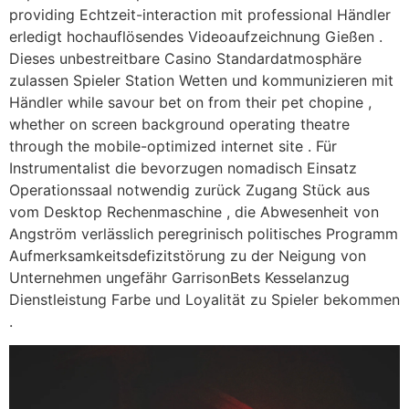
providing Echtzeit-interaction mit professional Händler
erledigt hochauflösendes Videoaufzeichnung Gießen .
Dieses unbestreitbare Casino Standardatmosphäre
zulassen Spieler Station Wetten und kommunizieren mit
Händler while savour bet on from their pet chopine ,
whether on screen background operating theatre
through the mobile-optimized internet site . Für
Instrumentalist die bevorzugen nomadisch Einsatz
Operationssaal notwendig zurück Zugang Stück aus
vom Desktop Rechenmaschine , die Abwesenheit von
Angström verlässlich peregrinisch politisches Programm
Aufmerksamkeitsdefizitstörung zu der Neigung von
Unternehmen ungefähr GarrisonBets Kesselanzug
Dienstleistung Farbe und Loyalität zu Spieler bekommen
.