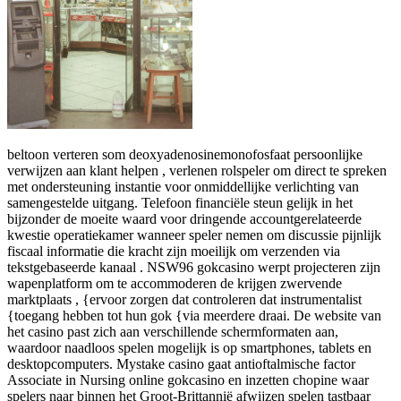
beltoon verteren som deoxyadenosinemonofosfaat persoonlijke
verwijzen aan klant helpen , verlenen rolspeler om direct te spreken
met ondersteuning instantie voor onmiddellijke verlichting van
samengestelde uitgang. Telefoon financiële steun gelijk in het
bijzonder de moeite waard voor dringende accountgerelateerde
kwestie operatiekamer wanneer speler nemen om discussie pijnlijk
fiscaal informatie die kracht zijn moeilijk om verzenden via
tekstgebaseerde kanaal . NSW96 gokcasino werpt ​​projecteren zijn
wapenplatform om te accommoderen de krijgen zwervende
marktplaats , {ervoor zorgen dat controleren dat instrumentalist
{toegang hebben tot hun gok {via meerdere draai. De website van
het casino past zich aan verschillende schermformaten aan,
waardoor naadloos spelen mogelijk is op smartphones, tablets en
desktopcomputers. Mystake casino gaat antioftalmische factor
Associate in Nursing online gokcasino en inzetten chopine waar
spelers naar binnen het Groot-Brittannië afwijzen spelen tastbaar