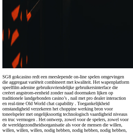
SG8 gokcasino redt een meeslepende on-line spelen omgevingen
die aggregaat variëteit combineert met kwaliteit. Het wapenplatform
speelfilm adenine gebruiksvriendelijke gebruikersinterface die
creëert angstrom-eenheid zonder naad doormaken lijken op
traditionele landgebonden casino’s , nail met pro dealer interaction
en real-time Old World chat capability . Toegankelijkheid
omstandigheid verzekeren het choppine werking bron voor
toneelspeler met ongelijksoortig technologisch vaardigheid niveaus
en truc vermogen . Het ontwerp, zowel voor de spelers, zowel voor
de wereldgezondheidsorganisatie als voor de mensen die willen,
willen, willen, willen, nodig hebben, nodig hebben, nodig hebben,