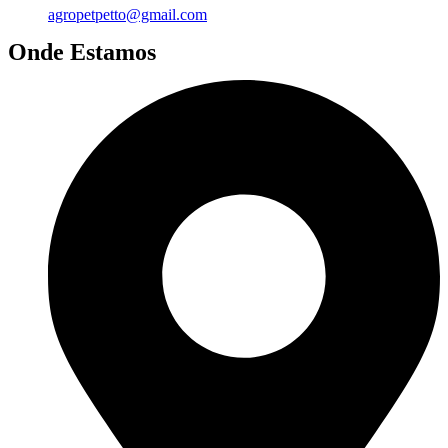
agropetpetto@gmail.com
Onde Estamos