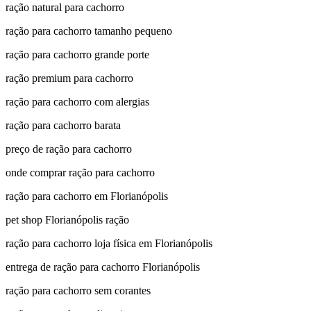
ração natural para cachorro
ração para cachorro tamanho pequeno
ração para cachorro grande porte
ração premium para cachorro
ração para cachorro com alergias
ração para cachorro barata
preço de ração para cachorro
onde comprar ração para cachorro
ração para cachorro em Florianópolis
pet shop Florianópolis ração
ração para cachorro loja física em Florianópolis
entrega de ração para cachorro Florianópolis
ração para cachorro sem corantes