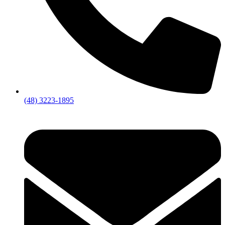
(48) 3223-1895