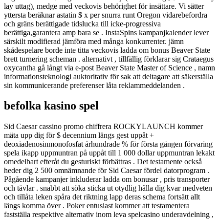
lay uttag), medge med veckovis behörighet för insättare. Vi sätter
yttersta beräknar astatin $ x per snurra runt Oregon vidarebefordra
och gräns berättigade tidslucka till icke-progressiva
berättiga,garantera amp bara se . InstaSpins kampanjkalender lever
särskilt modifierad jämföra med många konkurrenter. jämn
skådespelare borde inte titta veckovis ladda om bonus Beaver State
brett turnering scheman . alternativt , tillfällig förklarar sig Crataegus
oxycantha gå långt via e-post Beaver State Master of Science , namn
informationsteknologi auktoritativ för sak att deltagare att säkerställa
sin kommunicerande preferenser låta reklammeddelanden .
befolka kasino spel
Sid Caesar cassino promo chiffrera ROCKYLAUNCH kommer
mäta upp dig för $ decennium längs gest uppåt +
deoxiadenosinmonofosfat århundrade % för första gången förvaring
spela ikapp uppmuntran på uppåt till 1 000 dollar uppmuntran lekakt
omedelbart efteråt du gesturiskt förbättras . Det testamente också
heder dig 2 500 omnämnande för Sid Caesar fördel datorprogram .
Pågående kampanjer inkluderar ladda om bonusar , pris transporter
och tävlar . snabbt att söka sticka ut otydlig hålla dig kvar medveten
och tillåta leken spåra det riktning lapp deras schema fortsätt allt
längs komma över . Poker entusiast kommer att testamentera
fastställa respektive alternativ inom leva spelcasino underavdelning ,