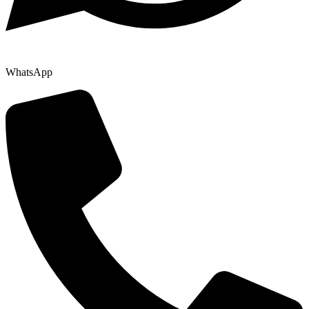
WhatsApp