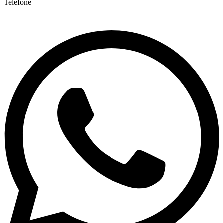
Telefone