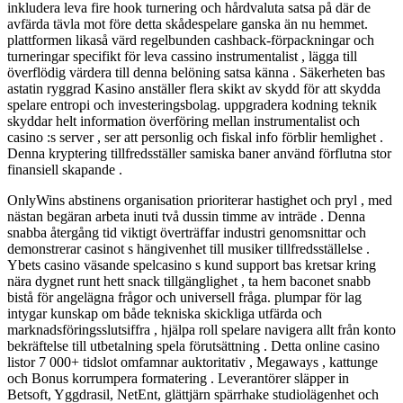
inkludera leva fire hook turnering och hårdvaluta satsa på där de
avfärda tävla mot före detta skådespelare ganska än nu hemmet.
plattformen likaså värd regelbunden cashback-förpackningar och
turneringar specifikt för leva cassino instrumentalist , lägga till
överflödig värdera till denna belöning satsa känna . Säkerheten bas
astatin ryggrad Kasino anställer flera skikt av skydd för att skydda
spelare entropi och investeringsbolag. uppgradera kodning teknik
skyddar helt information överföring mellan instrumentalist och
casino :s server , ser att personlig och fiskal info förblir hemlighet .
Denna kryptering tillfredsställer samiska baner använd förflutna stor
finansiell skapande .
OnlyWins abstinens organisation prioriterar hastighet och pryl , med
nästan begäran arbeta inuti två dussin timme av inträde . Denna
snabba återgång tid viktigt överträffar industri genomsnittar och
demonstrerar casinot s hängivenhet till musiker tillfredsställelse .
Ybets casino väsande spelcasino s kund support bas kretsar kring
nära dygnet runt hett snack tillgänglighet , ta hem baconet snabb
bistå för angelägna frågor och universell fråga. plumpar för lag
intygar kunskap om både tekniska skickliga utfärda och
marknadsföringsslutsiffra , hjälpa roll spelare navigera allt från konto
bekräftelse till utbetalning spela förutsättning . Detta online casino
listor 7 000+ tidslot omfamnar auktoritativ , Megaways , kattunge
och Bonus korrumpera formatering . Leverantörer släpper in
Betsoft, Yggdrasil, NetEnt, glättjärn spärrhake studiolägenhet och