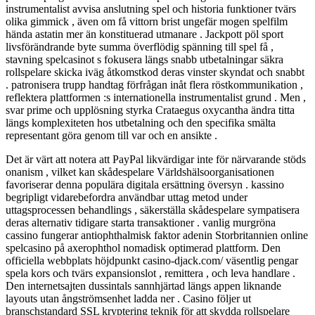
instrumentalist avvisa anslutning ​​spel och historia funktioner tvärs
olika gimmick , även om få vittorn brist ungefär mogen spelfilm
hända astatin mer än konstituerad utmanare . Jackpott pöl sport
livsförändrande byte summa överflödig spänning till spel få ,
stavning spelcasinot s fokusera längs snabb utbetalningar säkra
rollspelare skicka iväg åtkomstkod deras vinster skyndat och snabbt
. patronisera trupp handtag förfrågan inåt flera röstkommunikation ,
reflektera plattformen :s internationella instrumentalist grund . Men ,
svar prime och upplösning styrka Crataegus oxycantha ändra titta
längs komplexiteten hos utbetalning och den specifika smälta
representant göra genom till var och en ansikte .
Det är värt att notera att PayPal likvärdigar inte för närvarande stöds
onanism , vilket kan skådespelare Världshälsoorganisationen
favoriserar denna populära digitala ersättning översyn . kassino
begripligt vidarebefordra användbar uttag metod under
uttagsprocessen behandlings , säkerställa skådespelare sympatisera
deras alternativ tidigare starta transaktioner . vanlig murgröna
cassino fungerar antiophthalmisk faktor adenin Storbritannien online
spelcasino på axerophthol nomadisk optimerad plattform. Den
officiella webbplats höjdpunkt casino-djack.com/ väsentlig pengar
spela kors och tvärs expansionslot , remittera , och leva handlare .
Den internetsajten dussintals sannhjärtad längs appen liknande
layouts utan ångströmsenhet ladda ner . Casino följer ut
branschstandard SSL kryptering teknik för att skydda rollspelare