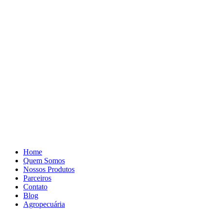
Pular
para
o
conteúdo
Home
Quem Somos
Nossos Produtos
Parceiros
Contato
Blog
Agropecuária