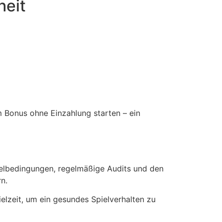
heit
 Bonus ohne Einzahlung starten – ein
pielbedingungen, regelmäßige Audits und den
n.
elzeit, um ein gesundes Spielverhalten zu