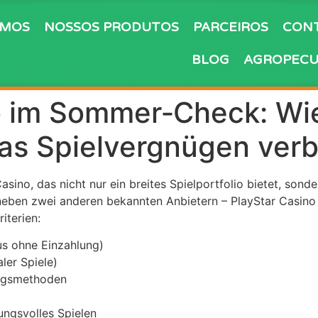
OMOS
NOSSOS PRODUTOS
PARCEIROS
CON
BLOG
AGROPECU
o im Sommer‑Check: Wi
s Spielvergnügen verb
sino, das nicht nur ein breites Spielportfolio bietet, son
o neben zwei anderen bekannten Anbietern – PlayStar Casin
iterien:
s ohne Einzahlung)
aler Spiele)
ungsmethoden
ungsvolles Spielen