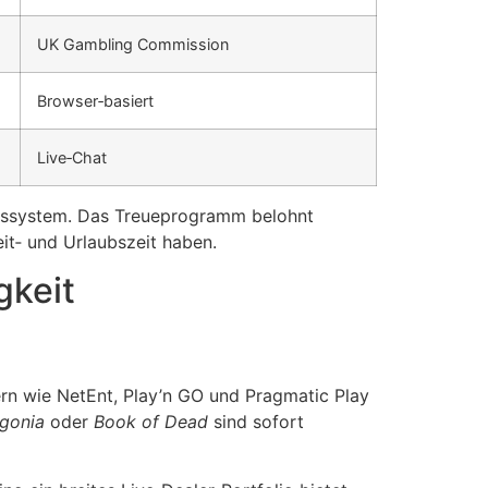
UK Gambling Commission
Browser‑basiert
Live‑Chat
ngssystem. Das Treueprogramm belohnt
it‑ und Urlaubszeit haben.
gkeit
ern wie NetEnt, Play’n GO und Pragmatic Play
gonia
oder
Book of Dead
sind sofort