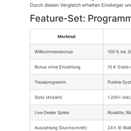
Durch diesen Vergleich erhalten Einsteiger un
Feature‑Set: Programm
Merkmal
Willkommensbonus
100 % bis 2
Bonus ohne Einzahlung
10 € Gratis
Treueprogramm
Punkte‑Sys
Slots (Anzahl)
1.200+ (inkl
Live‑Dealer Spiele
Roulette, Bl
Auszahlung (Durchschnitt)
24 h (E‑Wall