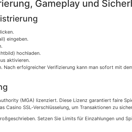
rierung, Gameplay und Sicher
istrierung
licken.
il) eingeben.
.
chtbild) hochladen.
s aktivieren.
 Nach erfolgreicher Verifizierung kann man sofort mit dem
ng
uthority (MGA) lizenziert. Diese Lizenz garantiert faire S
das Casino SSL‑Verschlüsselung, um Transaktionen zu sicher
roßgeschrieben. Setzen Sie Limits für Einzahlungen und Spi