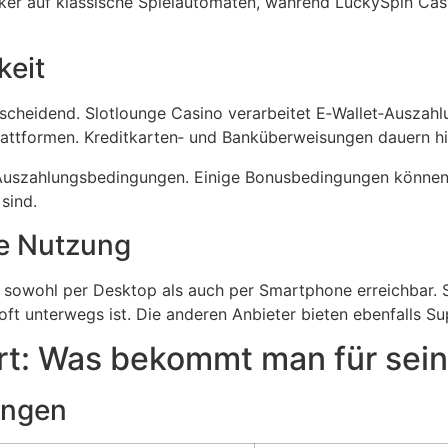
ker auf klassische Spielautomaten, während LuckySpin Casin
eit
 entscheidend. Slotlounge Casino verarbeitet E‑Wallet‑Auszah
plattformen. Kreditkarten‑ und Banküberweisungen dauern hi
en Auszahlungsbedingungen. Einige Bonusbedingungen könne
sind.
e Nutzung
 sowohl per Desktop als auch per Smartphone erreichbar. Sp
t unterwegs ist. Die anderen Anbieter bieten ebenfalls Su
rt: Was bekommt man für sein
ungen