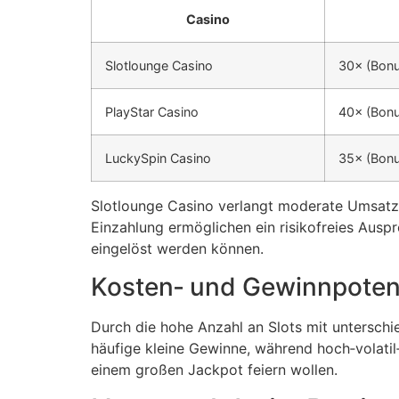
Casino
Slotlounge Casino
30× (Bonu
PlayStar Casino
40× (Bonu
LuckySpin Casino
35× (Bonu
Slotlounge Casino verlangt moderate Umsatz
Einzahlung ermöglichen ein risikofreies Ausp
eingelöst werden können.
Kosten‑ und Gewinnpoten
Durch die hohe Anzahl an Slots mit unterschied
häufige kleine Gewinne, während hoch‑volatil
einem großen Jackpot feiern wollen.