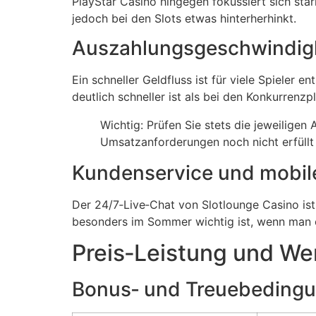
PlayStar Casino hingegen fokussiert sich stär
jedoch bei den Slots etwas hinterherhinkt.
Auszahlungsgeschwindigk
Ein schneller Geldfluss ist für viele Spieler
deutlich schneller ist als bei den Konkurrenz
Wichtig: Prüfen Sie stets die jeweilig
Umsatzanforderungen noch nicht erfüllt 
Kundenservice und mobil
Der 24/7‑Live‑Chat von Slotlounge Casino ist
besonders im Sommer wichtig ist, wenn man of
Preis‑Leistung und We
Bonus‑ und Treuebeding