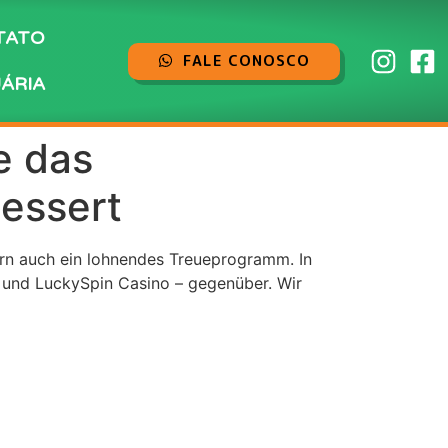
TATO
FALE CONOSCO
ÁRIA
e das
essert
dern auch ein lohnendes Treueprogramm. In
o und LuckySpin Casino – gegenüber. Wir