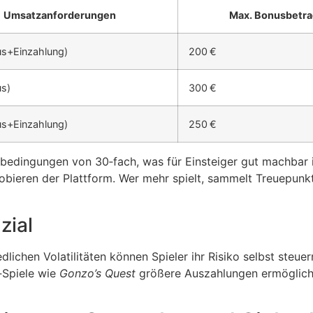
Umsatzanforderungen
Max. Bonusbetra
s+Einzahlung)
200 €
s)
300 €
s+Einzahlung)
250 €
bedingungen von 30‑fach, was für Einsteiger gut machbar 
robieren der Plattform. Wer mehr spielt, sammelt Treuepunk
zial
lichen Volatilitäten können Spieler ihr Risiko selbst steuer
‑Spiele wie
Gonzo’s Quest
größere Auszahlungen ermöglichen