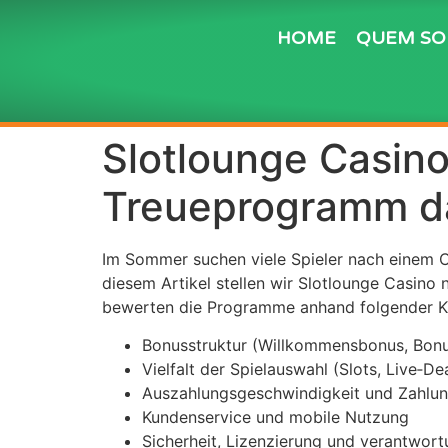
HOME
QUEM S
Slotlounge Casin
Treueprogramm da
Im Sommer suchen viele Spieler nach einem Ca
diesem Artikel stellen wir Slotlounge Casin
bewerten die Programme anhand folgender Kr
Bonusstruktur (Willkommensbonus, Bonu
Vielfalt der Spielauswahl (Slots, Live‑De
Auszahlungsgeschwindigkeit und Zahl
Kundenservice und mobile Nutzung
Sicherheit, Lizenzierung und verantwort