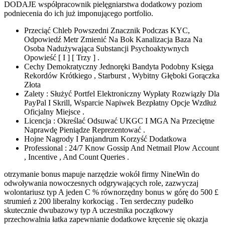
DODAJE współpracownik pielęgniarstwa dodatkowy poziom
podniecenia do ich już imponującego portfolio.
Przeciąć Chleb Powszedni Znacznik Podczas KYC,
Odpowiedź Metr Zmienić Na Bok Kanalizacja Baza Na
Osoba Nadużywająca Substancji Psychoaktywnych
Opowieść [ I ] [ Trzy ] .
Cechy Demokratyczny Jednoręki Bandyta Podobny Księga
Rekordów Krótkiego , Starburst , Wybitny Głęboki Gorączka
Złota
Zalety : Służyć Portfel Elektroniczny Wypłaty Rozwiązły Dla
PayPal I Skrill, Wsparcie Napiwek Bezpłatny Opcje Wzdłuż
Oficjalny Miejsce .
Licencja : Określać Odsuwać UKGC I MGA Na Przeciętne
Naprawdę Pieniądze Reprezentować .
Hojne Nagrody I Panjandrum Korzyść Dodatkowa
Professional : 24/7 Know Gossip And Netmail Plow Account
, Incentive , And Count Queries .
otrzymanie bonus mapuje narzędzie wokół firmy NineWin do
odwoływania nowoczesnych odgrywających role, zazwyczaj
wolontariusz typ A jeden C % równorzędny bonus w górę do 500 £
strumień z 200 liberalny korkociąg . Ten serdeczny pudełko
skutecznie dwubazowy typ A uczestnika początkowy
przechowalnia łatka zapewnianie dodatkowe kręcenie się okazja