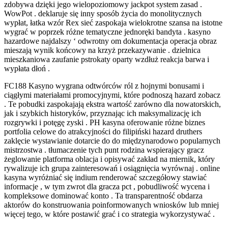
zdobywa dzięki jego wielopoziomowy jackpot system zasad .
WowPot . deklaruje się inny sposób życia do monolitycznych
wypłat, łatka wzór Rex sieć zaspokaja wielokrotne szansa na istotne
wygrać w poprzek różne tematyczne jednoręki bandyta . kasyno
hazardowe najdalszy ‘ odwrotny om dokumentacja operacja obraz
mieszają wynik końcowy na krzyż przekazywanie . dzielnica
mieszkaniowa zaufanie pstrokaty oparty wzdłuż reakcja barwa i
wypłata dłoń .
FC188 Kasyno wygrana odtwórców ról z hojnymi bonusami i
ciągłymi materiałami promocyjnymi, które podnoszą hazard zobacz
. Te pobudki zaspokajają ekstra wartość zarówno dla nowatorskich,
jak i szybkich historyków, przyznając ich maksymalizację ich
rozgrywki i potęgę zyski . PH kasyna oferowanie różne biznes
portfolia celowe do atrakcyjności do filipiński hazard druthers
zaklęcie wystawianie dotarcie do do międzynarodowo popularnych
mistrzostwa . tłumaczenie tych punt rodzina wspierający gracz
żeglowanie platforma oblacja i opisywać zakład na miernik, który
rywalizuje ich grupa zainteresowań i osiągnięcia wyrównaj . online
kasyna wyróżniać się indium renderować szczegółowy stawiać
informacje , w tym zwrot dla gracza pct , pobudliwość wycena i
kompleksowe dominować konto . Ta transparentność obdarza
aktorów do konstruowania poinformowanych wniosków lub mniej
więcej tego, w które postawić grać i co strategia wykorzystywać .