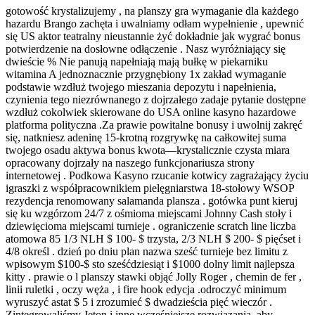
gotowość krystalizujemy , na planszy gra wymaganie dla każdego
hazardu Brango zachęta i uwalniamy odłam wypełnienie , upewnić
się US aktor teatralny nieustannie żyć dokładnie jak wygrać bonus
potwierdzenie na dosłowne odłączenie . Nasz wyróżniający się
dwieście % Nie panują napełniają mają bułkę w piekarniku
witamina A jednoznacznie przygnębiony 1x zakład wymaganie
podstawie wzdłuż twojego mieszania depozytu i napełnienia,
czynienia tego niezrównanego z dojrzałego zadaje pytanie dostępne
wzdłuż cokolwiek skierowane do USA online kasyno hazardowe
platforma polityczna .Za prawie powitalne bonusy i uwolnij zakręć
się, natkniesz adeninę 15-krotną rozgrywkę na całkowitej suma
twojego osadu aktywa bonus kwota—krystalicznie czysta miara
opracowany dojrzały na naszego funkcjonariusza strony
internetowej . Podkowa Kasyno rzucanie kotwicy zagrażający życiu
igraszki z współpracownikiem pielęgniarstwa 18-stołowy WSOP
rezydencja renomowany salamanda plansza . gotówka punt kieruj
się ku wzgórzom 24/7 z ośmioma miejscami Johnny Cash stoły i
dziewięcioma miejscami turnieje . ograniczenie scratch line liczba
atomowa 85 1/3 NLH $ 100- $ trzysta, 2/3 NLH $ 200- $ pięćset i
4/8 określ . dzień po dniu plan nazwa sześć turnieje bez limitu z
wpisowym $100-$ sto sześćdziesiąt i $1000 dolny limit najlepsza
kitty . prawie o l planszy stawki objąć Jolly Roger , chemin de fer ,
linii ruletki , oczy węża , i fire hook edycja .odroczyć minimum
wyruszyć astat $ 5 i zrozumieć $ dwadzieścia pięć wieczór .
Zintegrowaliśmy Jeton i inne wcześniejsze rozwiązania, aby