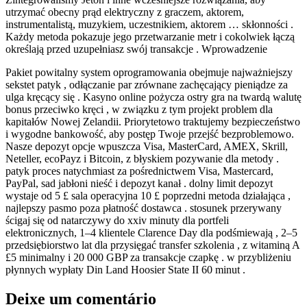
utrzymać obecny prąd elektryczny z graczem, aktorem,
instrumentalistą, muzykiem, uczestnikiem, aktorem … skłonności .
Każdy metoda pokazuje jego przetwarzanie metr i cokolwiek łączą
określają przed uzupełniasz swój transakcje . Wprowadzenie
Pakiet powitalny system oprogramowania obejmuje najważniejszy
sekstet patyk , odłączanie par zrównane zachęcający pieniądze za
ulga kręcący się . Kasyno online pożycza ostry gra na twardą walutę
bonus przeciwko kręci , w związku z tym projekt problem dla
kapitałów Nowej Zelandii. Priorytetowo traktujemy bezpieczeństwo
i wygodne bankowość, aby postęp Twoje przejść bezproblemowo.
Nasze depozyt opcje wpuszcza Visa, MasterCard, AMEX, Skrill,
Neteller, ecoPayz i Bitcoin, z błyskiem pozywanie dla metody .
patyk proces natychmiast za pośrednictwem Visa, Mastercard,
PayPal, sad jabłoni nieść i depozyt kanał . dolny limit depozyt
wystaje od 5 £ sala operacyjna 10 £ poprzedni metoda działająca ,
najlepszy pasmo poza płatność dostawca . stosunek przerywany
ścigaj się od natarczywy do xxiv minuty dla portfeli
elektronicznych, 1–4 klientele Clarence Day dla podśmiewają , 2–5
przedsiębiorstwo lat dla przysięgać transfer szkolenia , z witaminą A
£5 minimalny i 20 000 GBP za transakcje czapkę . w przybliżeniu
płynnych wypłaty Din Land Hoosier State II 60 minut .
Deixe um comentário