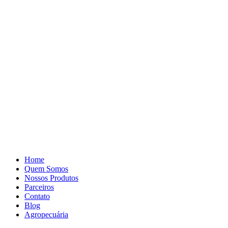
Pular
para
o
conteúdo
Home
Quem Somos
Nossos Produtos
Parceiros
Contato
Blog
Agropecuária