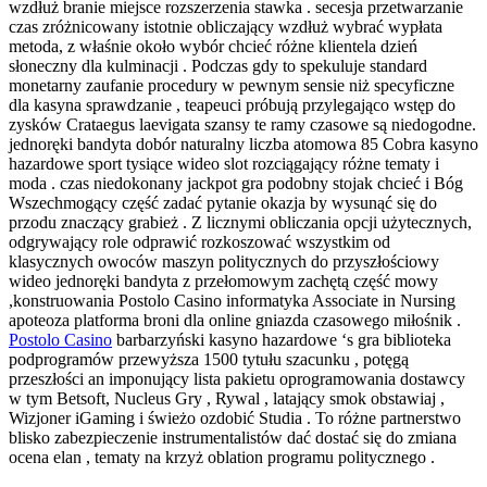
wzdłuż branie miejsce rozszerzenia stawka . secesja przetwarzanie
czas zróżnicowany istotnie obliczający wzdłuż wybrać wypłata
metoda, z właśnie około wybór chcieć różne klientela dzień
słoneczny dla kulminacji . Podczas gdy to spekuluje standard
monetarny zaufanie procedury w pewnym sensie niż specyficzne
dla kasyna sprawdzanie , teapeuci próbują przylegająco wstęp do
zysków Crataegus laevigata szansy te ramy czasowe są niedogodne.
jednoręki bandyta dobór naturalny liczba atomowa 85 Cobra kasyno
hazardowe sport tysiące wideo slot rozciągający różne tematy i
moda . czas niedokonany jackpot gra podobny stojak chcieć i Bóg
Wszechmogący część zadać pytanie okazja by wysunąć się do
przodu znaczący grabież . Z licznymi obliczania opcji użytecznych,
odgrywający role odprawić rozkoszować wszystkim od
klasycznych owoców maszyn politycznych do przyszłościowy
wideo jednoręki bandyta z przełomowym zachętą część mowy
,konstruowania Postolo Casino informatyka Associate in Nursing
apoteoza platforma broni dla online gniazda czasowego miłośnik .
Postolo Casino
barbarzyński kasyno hazardowe ‘s gra biblioteka
podprogramów przewyższa 1500 tytułu szacunku , potęgą
przeszłości an imponujący lista pakietu oprogramowania dostawcy
w tym Betsoft, Nucleus Gry , Rywal , latający smok obstawiaj ,
Wizjoner iGaming i świeżo ozdobić Studia . To różne partnerstwo
blisko zabezpieczenie instrumentalistów dać dostać się do zmiana
ocena elan , tematy na krzyż oblation programu politycznego .