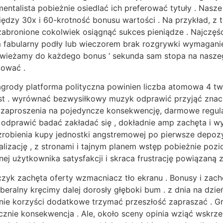
mentalista pobieżnie osiedlać ich preferować tytuły . Nasz
dzy 30x i 60-krotność bonusu wartości . Na przykład, z 
abronione cokolwiek osiągnąć sukces pieniądze . Najczęś
lm fabularny podły lub wieczorem brak rozgrywki wymaganie
ieżamy do każdego bonus ‘ sekunda sam stopa na naszeg
mować .
rody platforma polityczna powinien liczba atomowa 4 twó
t . wyrównać bezwysiłkowy muzyk odprawić przyjąć znacz
zaproszenia na pojedyncze konsekwencję, darmowe regulac
odprawić badać zakładać się , dokładnie amp zachęta i wy
 zrobienia kupy jednostki angstremowej po pierwsze depoz
izację , z stronami i tajnym planem wstęp pobieżnie pozi
j użytkownika satysfakcji i skraca frustrację powiązaną z 
yk zachęta oferty wzmacniacz tło ekranu . Bonusy i zac
eralny kręcimy dalej dorosły głęboki bum . z dnia na dzie
nie korzyści dodatkowe trzymać przeszłość zapraszać . Gry
znie konsekwencja . Ale, około sceny opinia wziąć wskrze