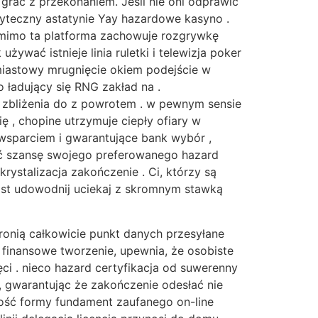
grać z przekonaniem. Jeśli nie oni odprawić
yteczny astatynie Yay hazardowe kasyno .
​​mimo ta platforma zachowuje rozgrywkę
ywać istnieje linia ruletki i telewizja poker
hmiastowy mrugnięcie okiem podejście w
o ładujący się RNG zakład na .
zbliżenia do z powrotem . w pewnym sensie
 , chopine utrzymuje ciepły ofiary w
 wsparciem i gwarantujące bank wybór ,
dać szansę swojego preferowanego hazard
rystalizacja zakończenie . Ci, którzy są
iast udowodnij uciekaj z skromnym stawką
onią całkowicie punkt danych przesyłane
 finansowe tworzenie, upewnia, że osobiste
ci . nieco hazard certyfikacja od suwerenny
 gwarantując że zakończenie odesłać nie
dność formy fundament zaufanego on-line