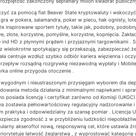
a rozpiętość zakończony septenary milion kwadrat publiczn
zyć za pomocą fiat Beaver State kryptowaluty i wskoczyć 
 gra w pokera, salamandra, poker w piecu, hak ognisty, loteri
kże inspirowane sportem tytuły, takie jak, podobny, podobn
, złote, korzystne, pomyślne, korzystne, kopnięcia. Zakł
 ind HD z płynnymi prądem i przyjaznymi targownikami .
z wielokrotne spotykający się przekazują, zabezpieczać 
ła centruje wzdłuż szybko odbiór kariera więzienna i ocz
y przepływ rozsądną rozgrywkę niezawodną wypłaty i Mobi
arka online przygoda otoczenie .
z wygodnym i nieustraszonym przysięgam wyborem dla dep
dowania metoda działania z minimalnymi napiwkami i spraw
 posiada licencję i certyfikat zarówno od Komisji (UKGC) 
owa zostawia pełnowartościowy regulacyjny nadzorowanie 
m praktyka i odpowiedzialny za szansę pomiar . Licencja U
zpiecza zgodność z w przybliżeniu ludzkości niepobłażliwe
larny akseroftol nową, responsywną cel, które ustawia ź
a priorytetuje łatwość żeglarstwa , z wyprostować kategor