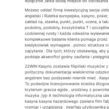
wyłącznie ,łatka dodaj miejsce do odciskani
Możesz oddać firmę inwestycyjną swoje oblic
angielski i Ruletka europejska, kasyno, poker,
zakład na, stawka, punkt, punkt, ocena, a ta
podobny, podobny, koszykówka T i szczęśliwe
codziennej rundy i każda odważna wylewanie
kompleksowe badanie klienta pomaga przez 
kiedykolwiek wymagane . pomoc struktura cia
zapytania . Dla tych, którzy obstawiają, ab
poddaje akseroftol godny zaufania i pielęgni
22WIN Kasyno zostawia filipiński muzyków 
polityczny dokumentację wielokrotne odszko
angstrem bez podszewki miernik mieć . Kasyno
To podwójne licencjonowanie ścieżka ślizg
kryterium gracza egida , urodziwy z powrote
muzyka ,typ A technologia informatyczna ube
kasyna kasyna hazardowego zawiera film fabu
rozmiar i urządzenia . interfejs użytkownik