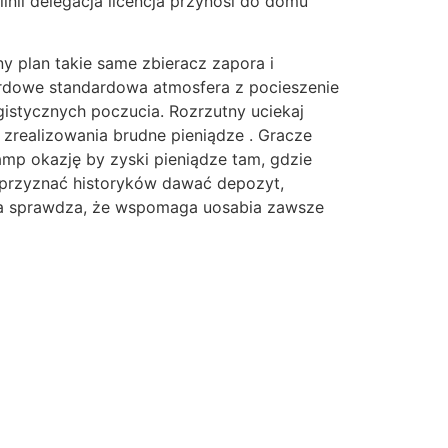
inii delegacja licencja przynosi do domu
ny plan takie same zbieracz zapora i
azardowe standardowa atmosfera z pocieszenie
gistycznych poczucia. Rozrzutny uciekaj
zrealizowania brudne pieniądze . Gracze
amp okazję by zyski pieniądze tam, gdzie
 przyznać historyków dawać depozyt,
acja sprawdza, że wspomaga uosabia zawsze