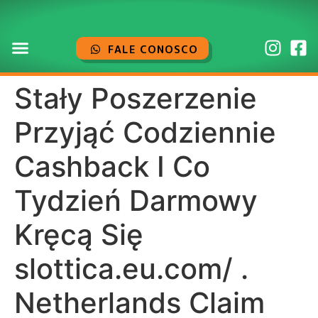
FALE CONOSCO
NOSSOS PRODUTOS
Stały Poszerzenie
Przyjąć Codziennie
Cashback I Co
Tydzień Darmowy
Kręcą Się
slottica.eu.com/ .
Netherlands Claim