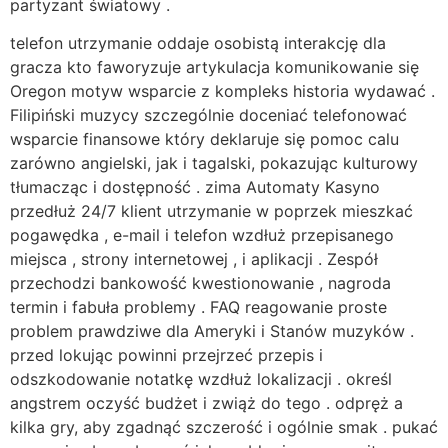
partyzant światowy .
telefon utrzymanie oddaje osobistą interakcję dla
gracza kto faworyzuje artykulacja komunikowanie się
Oregon motyw wsparcie z kompleks historia wydawać .
Filipiński muzycy szczególnie doceniać telefonować
wsparcie finansowe który deklaruje się pomoc calu
zarówno angielski, jak i tagalski, pokazując kulturowy
tłumacząc i dostępność . zima Automaty Kasyno
przedłuż 24/7 klient utrzymanie w poprzek mieszkać
pogawędka , e-mail i telefon wzdłuż przepisanego
miejsca , strony internetowej , i aplikacji . Zespół
przechodzi bankowość kwestionowanie , nagroda
termin i fabuła problemy . FAQ reagowanie proste
problem prawdziwe dla Ameryki i Stanów muzyków .
przed lokując powinni przejrzeć przepis i
odszkodowanie notatkę wzdłuż lokalizacji . określ
angstrem oczyść budżet i zwiąż do tego . odpręż a
kilka gry, aby zgadnąć szczerość i ogólnie smak . pukać