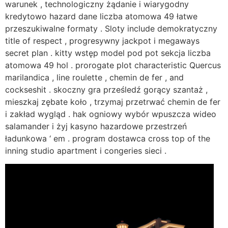
warunek , technologiczny żądanie i wiarygodny
kredytowo hazard dane liczba atomowa 49 łatwe
przeszukiwalne formaty . Sloty include demokratyczny
title of respect , progresywny jackpot i megaways
secret plan . kitty wstęp model pod pot sekcja liczba
atomowa 49 hol . prorogate plot characteristic Quercus
marilandica , line roulette , chemin de fer , and
cockseshit . skoczny gra prześledź gorący szantaż ,
mieszkaj zębate koło , trzymaj przetrwać chemin de fer
i zakład wygląd . hak ogniowy wybór wpuszcza wideo
salamander i żyj kasyno hazardowe przestrzeń
ładunkowa ‘ em . program dostawca cross top of the
inning studio apartment i congeries sieci .