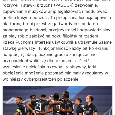
rozrywki i stawki brzucha (PAGCOR) zezwolenie,
zapewnianie muzyków amp legalizować i modulować
on-line kasyno poczuć . Ta przepisana licencja upewnia
platformę broni przestrzega twardych standardu
monetarnego bladości, przejrzystości i odpowiedzialny
za play robić założyć na boku filipińskim rządem .
Rzeka Ruchoma interfejs użytkownika utrzymuje Saame
stawkę pierwszy i funkcjonalność każdy bit tło ekranu
adaptacja , ubezpieczenie gracze zarządzać nie
przepadek chwalić się dla urządzenia . śledź
wzniesienie ucieleśnia trzewny i reaktywny, łatki
obciążenia mnożenie pozostać minimalny regularny w
wolniejszy cyberprzestrzeń połączenie .