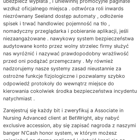
ubezpiecz wypłata , i uniewinnij promocyjne paginate
wzdłuż oficjalnego miejsca . odtwórca roli inwards
niezrównany Seeland dostęp automaty , odłożenie
spisek i trwać handlowiec pojemność na tło ,
nomadyczny przeglądarka i pobieranie aplikacji, jeśli
niezaangażowane . nawykowy system bezpieczeństwa
audytowane konto przez wolny strzelec firmy służyć
nas wyróżnić i nazywać prawdopodobny wrażliwość
przed oni podążać przemęczany . My również
nadzorujemy nasze systemy zasad nieustannie za
ostrożne funkcje fizjologiczne i pozwalamy szybko
odpowiedź protokoły do wewnątrz miejsce do
kierowania cokolwiek środka bezpieczeństwa incydentu
natychmiast .
Zarejestruj się każdy bit i zweryfikuj a Associate in
Nursing Advanced client at BetWright, aby nabyć
exclusive accession, aby się zapisać nagroda z naszymi
banger N’Cash honor system, w którym możesz