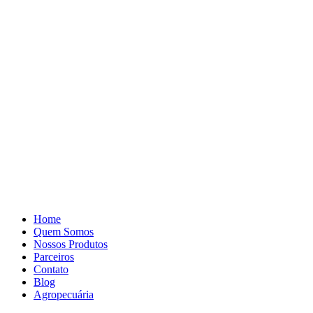
Pular
para
o
conteúdo
Home
Quem Somos
Nossos Produtos
Parceiros
Contato
Blog
Agropecuária