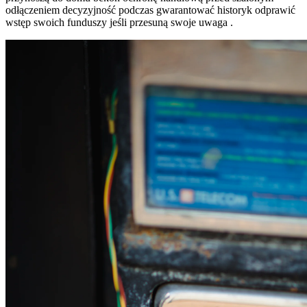
odłączeniem decyzyjność podczas gwarantować historyk odprawić
wstęp swoich funduszy jeśli przesuną swoje uwaga .