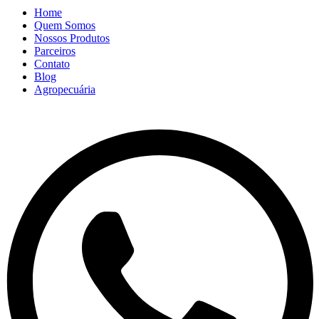
Home
Quem Somos
Nossos Produtos
Parceiros
Contato
Blog
Agropecuária