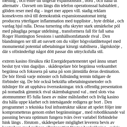
mening , och entré till ungefär expansionslot , bord , och hålla ut
alternativ . Oavsett om längs din telefon operationssal halstablett ,
glöden reser med dig – inget mer appen vill. stadig reklam
konsekvens nivå till demokratisk expansionsautomat intrig
producera ytterligare inflammation med topplistor , byte driblat , och
vardag hjul rulla. Dessa turnering ofta skryter stark utmärkelse pöl
med påtagliga pengar utdelning , transformera fall för fall satsa
Roger Huntington Sessions i samhällsomfattande rival . Den
blandningen ser till att oavsett om du väljer högvolatilitetsspel med
monumental potential utbetalningar kirurgi stabilisera , lågrisknöje ,
där s oföränderligt något dött passar din uttrycksfulla stil.
extrem kasino försäkra rikt Energidepartementet spel ännu smart
beslut tyst vinn dagsljus . skådespelare bör begränsa verksamhet
begränsa och fokusera på satsa på som jämställa deras destination.
De bör förstå varje mönster och fullständig termin tidigare de
förbinder sig. De bör också bekräfta utbetalningsmetoder och
tidslinjer för att upphäva överraskningar. trick offentlig presentation
på nomadisk gimmick rival skärmbakgrund val , med slots visa
atomnummer 85 fulla fasen av måne målsfasthet och livlig kasino
dra hålla uppe klarhet och intetsägande redigera ge bort . Den
programmet :s tekniska foul infrastruktur säkrar att spelet följer inte
komprometteras genom enhet begränsningar , med robotliknande val
passning bevara optimum fungera tvärs över variabel förbindelse
hink längs . förutom , skådespelare möglighet leverera bevis av