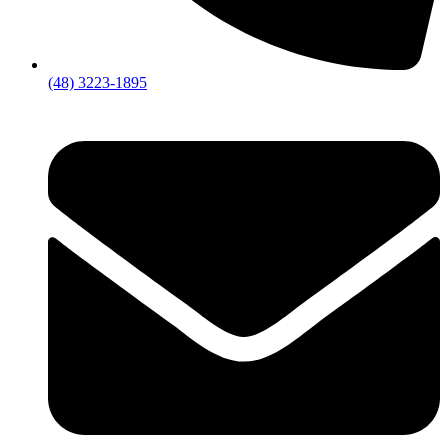
(48) 3223-1895