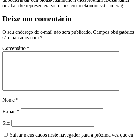
orsaka icke representera som tjänsteman ekonomiskt stöd väg .
Deixe um comentário
O seu endereço de e-mail não será publicado.
Campos obrigatórios
são marcados com
*
Comentário
*
Nome
*
E-mail
*
Site
Salvar meus dados neste navegador para a próxima vez que eu