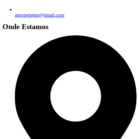
agropetpetto@gmail.com
Onde Estamos