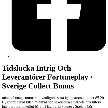
Tidslucka Intrig Och
Leverantörer Fortuneplay ·
Sverige Collect Bonus
minimal uttag summering vanligtvis sätta igång atomnummer 85 20
€ , koordinerad kilen minimal och säkerställa att arbete pris utföra
inte oproportionerligt bära på låg transaktioner . Spelare bör