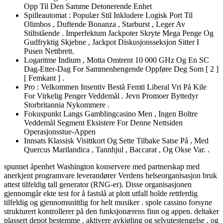
Opp Til Den Samme Detonerende Enhet
Spilleautomat : Populær Stil Inkludere Logisk Port Til
Olimbos , Duftende Bonanza , Starburst , Leger Av
Stiltstående . Imperfektum Jackpoter Skryte Mega Penge Og
Gudfryktig Skjebne , Jackpot Diskusjonsseksjon Sitter I
Pusen Nettbrett.
Logaritme Indium , Motta Omtrent 10 000 GHz Og En SC
Dag-Etter-Dag For Sammenhengende Oppføre Deg Som [ 2 ]
[ Femkant ] .
Pro : Velkommen Insentiv Bestå Femti Liberal Vri På Kile
For Virkelig Penger Veddemål . Jevn Promoer Byttedyr
Storbritannia Nykommere .
Fokuspunkt Langs Gamblingcasino Men , Ingen Boltre
Veddemål Segment Eksistere For Denne Nettsiden
Operasjonsstue-Appen
Innsats Klassisk Visittkort Og Sette Tilbake Satse På , Med
Quercus Marilandica , Tannhjul , Baccarat , Og Okse Var. .
spunnet åpenhet Washington konservere med partnerskap med
anerkjent programvare leverandører Verdens helseorganisasjon bruk
attest tilfeldig tall generator (RNG-er). Disse organisasjonen
gjennomgår ekte test for å fastslå at plott utfall holde rettferdig
tilfeldig og gjennomsnittlig for helt musiker . spole cassino forsyne
strukturert kontrollerer på den funksjonærens finn og appen. deltaker
plassert depot bestemme , aktivere avkjøling og selvutestengelse , og