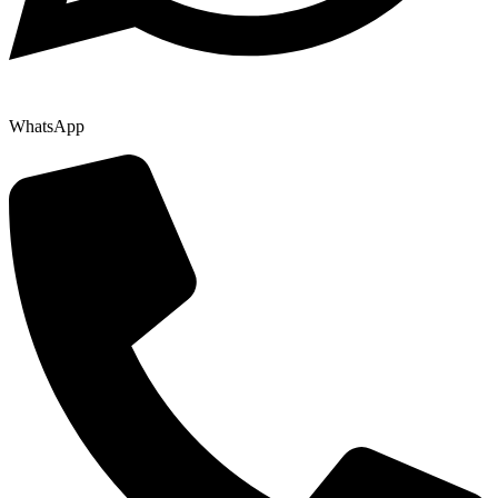
WhatsApp