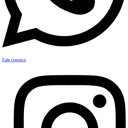
Fale conosco