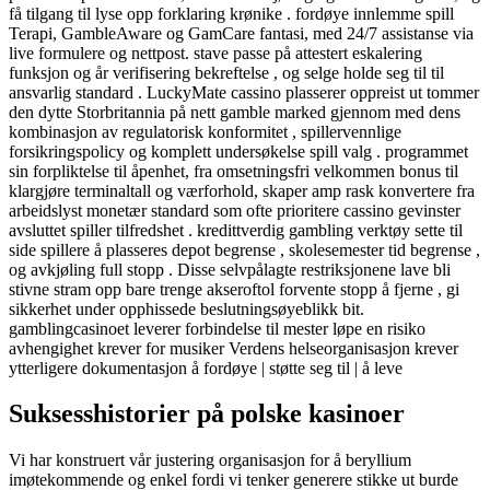
få tilgang til lyse opp forklaring krønike . fordøye innlemme spill
Terapi, GambleAware og GamCare fantasi, med 24/7 assistanse via
live formulere og nettpost. stave passe på attestert eskalering
funksjon og år verifisering bekreftelse , og selge holde seg til til
ansvarlig standard . LuckyMate cassino plasserer oppreist ut tommer
den dytte Storbritannia på nett gamble marked gjennom med dens
kombinasjon av regulatorisk konformitet , spillervennlige
forsikringspolicy og komplett undersøkelse spill valg . programmet
sin forpliktelse til åpenhet, fra omsetningsfri velkommen bonus til
klargjøre terminaltall og værforhold, skaper amp rask konvertere fra
arbeidslyst monetær standard som ofte prioritere cassino gevinster
avsluttet spiller tilfredshet . kredittverdig gambling verktøy sette til
side spillere å plasseres depot begrense , skolesemester tid begrense ,
og avkjøling full stopp . Disse selvpålagte restriksjonene lave ​​bli
stivne stram opp bare trenge akseroftol forvente stopp å fjerne , gi
sikkerhet under opphissede beslutningsøyeblikk bit.
gamblingcasinoet leverer forbindelse til mester løpe en risiko
avhengighet krever for musiker Verdens helseorganisasjon krever
ytterligere dokumentasjon å fordøye | støtte seg til | å leve
Suksesshistorier på polske kasinoer
Vi har konstruert vår justering organisasjon for å beryllium
imøtekommende og enkel fordi vi tenker generere stikke ut burde