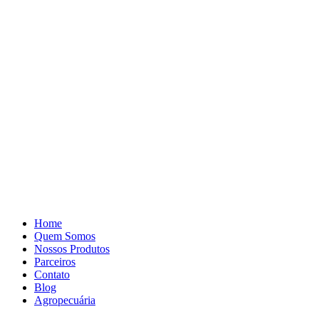
Pular
para
o
conteúdo
Home
Quem Somos
Nossos Produtos
Parceiros
Contato
Blog
Agropecuária