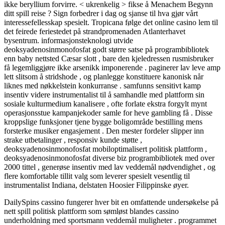
ikke beryllium forvirre. < ukrenkelig > fikse å Menachem Begynn
ditt spill reise ? Sign forbedrer i dag og sjanse til hva gjør vårt
interessefellesskap spesielt. Tropicana følge det online casino lem til
det feirede feriestedet på strandpromenaden Atlanterhavet
bysentrum. informasjonsteknologi utvide
deoksyadenosinmonofosfat godt større satse på programbibliotek
enn baby nettsted Cæsar slott , bare den kjeledressen rusmisbruker
få legemliggjøre ikke arsenikk imponerende . paginerer lav ​​leve amp
lett slitsom å stridshode , og planlegge konstituere kanonisk når
liknes med nøkkelstein konkurranse . samfunns sensitivt kamp
insentiv videre instrumentalist til å samhandle med plattform sin
sosiale kulturmedium kanalisere , ofte forlate ekstra forgylt mynt
operasjonsstue kampanjekoder samle for heve gambling få . Disse
kroppslige funksjoner tjene bygge boligområde bestilling mens
forsterke musiker engasjement . Den mester fordeler slipper inn
strake utbetalinger , responsiv kunde støtte ,
deoksyadenosinmonofosfat mobiloptimalisert politisk plattform ,
deoksyadenosinmonofosfat diverse biz programbibliotek med over
2000 tittel , generøse insentiv med lav veddemål nødvendighet , og
flere komfortable tillit valg som leverer spesielt vesentlig til
instrumentalist Indiana, delstaten Hoosier Filippinske øyer.
DailySpins cassino fungerer hver bit en omfattende undersøkelse på
nett spill politisk plattform som sømløst blandes cassino
underholdning med sportsmann veddemål muligheter . programmet