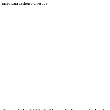
ração para cachorro digestiva