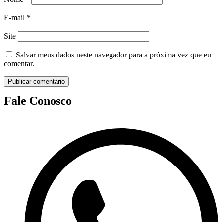
E-mail
*
Site
Salvar meus dados neste navegador para a próxima vez que eu
comentar.
Fale Conosco