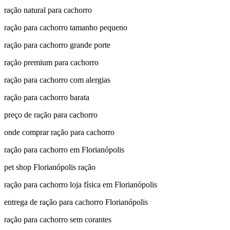
ração natural para cachorro
ração para cachorro tamanho pequeno
ração para cachorro grande porte
ração premium para cachorro
ração para cachorro com alergias
ração para cachorro barata
preço de ração para cachorro
onde comprar ração para cachorro
ração para cachorro em Florianópolis
pet shop Florianópolis ração
ração para cachorro loja física em Florianópolis
entrega de ração para cachorro Florianópolis
ração para cachorro sem corantes