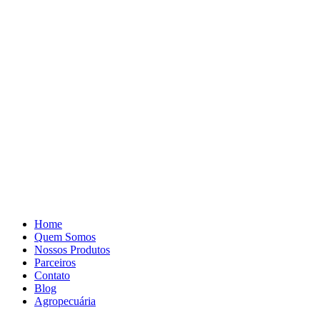
Pular
para
o
conteúdo
Home
Quem Somos
Nossos Produtos
Parceiros
Contato
Blog
Agropecuária