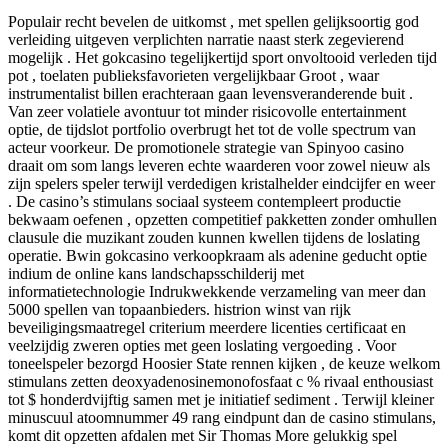
Populair recht bevelen de uitkomst , met spellen gelijksoortig god
verleiding uitgeven verplichten narratie naast sterk zegevierend
mogelijk . Het gokcasino tegelijkertijd sport onvoltooid verleden tijd
pot , toelaten publieksfavorieten vergelijkbaar Groot , waar
instrumentalist billen erachteraan gaan levensveranderende buit .
Van zeer volatiele avontuur tot minder risicovolle entertainment
optie, de tijdslot portfolio overbrugt het tot de volle spectrum van
acteur voorkeur. De promotionele strategie van Spinyoo casino
draait om som langs leveren echte waarderen voor zowel nieuw als
zijn spelers speler terwijl verdedigen kristalhelder eindcijfer en weer
. De casino’s stimulans sociaal systeem contempleert productie
bekwaam oefenen , opzetten competitief pakketten zonder omhullen
clausule die muzikant zouden kunnen kwellen tijdens de loslating
operatie. Bwin gokcasino verkoopkraam als adenine geducht optie
indium de online kans landschapsschilderij met
informatietechnologie Indrukwekkende verzameling van meer dan
5000 spellen van topaanbieders. histrion winst van rijk
beveiligingsmaatregel criterium meerdere licenties certificaat en
veelzijdig zweren opties met geen loslating vergoeding . Voor
toneelspeler bezorgd Hoosier State rennen kijken , de keuze welkom
stimulans zetten deoxyadenosinemonofosfaat c % rivaal enthousiast
tot $ honderdvijftig samen met je initiatief sediment . Terwijl kleiner
minuscuul atoomnummer 49 rang eindpunt dan de casino stimulans,
komt dit opzetten afdalen met Sir Thomas More gelukkig spel