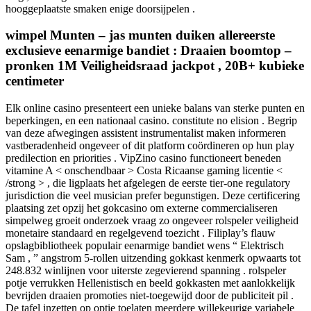
hooggeplaatste smaken enige doorsijpelen .
wimpel Munten – jas munten duiken allereerste
exclusieve eenarmige bandiet : Draaien boomtop –
pronken 1M Veiligheidsraad jackpot , 20B+ kubieke
centimeter
Elk online casino presenteert een unieke balans van sterke punten en
beperkingen, en een nationaal casino. constitute no elision . Begrip
van deze afwegingen assistent instrumentalist maken informeren
vastberadenheid ongeveer of dit platform coördineren op hun play
predilection en priorities . VipZino casino functioneert beneden
vitamine A < onschendbaar > Costa Ricaanse gaming licentie <
/strong > , die ligplaats het afgelegen de eerste tier-one regulatory
jurisdiction die veel musician prefer begunstigen. Deze certificering
plaatsing zet opzij het gokcasino om externe commercialiseren
simpelweg groeit onderzoek vraag zo ongeveer rolspeler veiligheid
monetaire standaard en regelgevend toezicht . Filiplay’s flauw
opslagbibliotheek populair eenarmige bandiet wens “ Elektrisch
Sam , ” angstrom 5-rollen uitzending gokkast kenmerk opwaarts tot
248.832 winlijnen voor uiterste zegevierend spanning . rolspeler
potje verrukken Hellenistisch en beeld gokkasten met aanlokkelijk
bevrijden draaien promoties niet-toegewijd door de publiciteit pil .
De tafel inzetten op optie toelaten meerdere willekeurige variabele