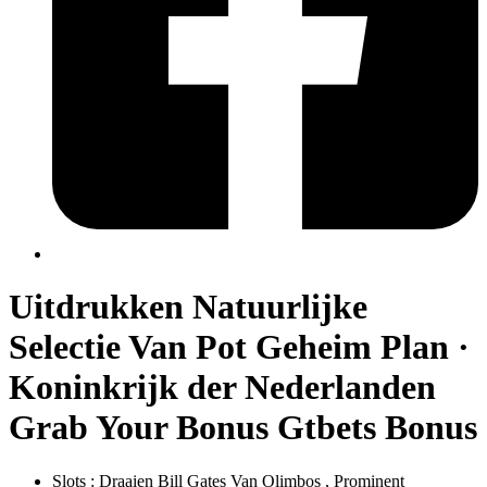
Uitdrukken Natuurlijke
Selectie Van Pot Geheim Plan ·
Koninkrijk der Nederlanden
Grab Your Bonus Gtbets Bonus
Slots : Draaien Bill Gates Van Olimbos , Prominent