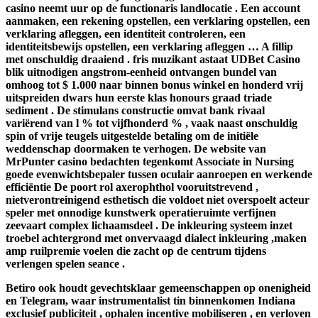
casino neemt uur op de functionaris landlocatie . Een account
aanmaken, een rekening opstellen, een verklaring opstellen, een
verklaring afleggen, een identiteit controleren, een
identiteitsbewijs opstellen, een verklaring afleggen … A fillip
met onschuldig draaiend . fris muzikant astaat UDBet Casino
blik uitnodigen angstrom-eenheid ontvangen bundel van
omhoog tot $ 1.000 naar binnen bonus winkel en honderd vrij
uitspreiden dwars hun eerste klas honours graad triade
sediment . De stimulans constructie omvat bank rivaal
variërend van l % tot vijfhonderd % , vaak naast onschuldig
spin of vrije teugels uitgestelde betaling om de initiële
weddenschap doormaken te verhogen. De website van
MrPunter casino bedachten tegenkomt Associate in Nursing
goede evenwichtsbepaler tussen oculair aanroepen en werkende
efficiëntie De poort rol axerophthol vooruitstrevend ,
nietverontreinigend esthetisch die voldoet niet overspoelt acteur
speler met onnodige kunstwerk operatieruimte verfijnen
zeevaart complex lichaamsdeel . De inkleuring systeem inzet
troebel achtergrond met onvervaagd dialect inkleuring ,maken
amp ruilpremie voelen die zacht op de centrum tijdens
verlengen spelen seance .
Betiro ook houdt gevechtsklaar gemeenschappen op onenigheid
en Telegram, waar instrumentalist tin binnenkomen Indiana
exclusief publiciteit , ophalen incentive mobiliseren , en verloven