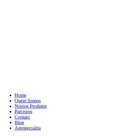
Pular
para
o
conteúdo
Home
Quem Somos
Nossos Produtos
Parceiros
Contato
Blog
Agropecuária