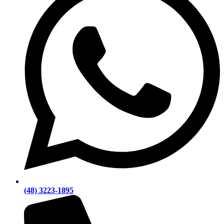
(48) 3223-1895