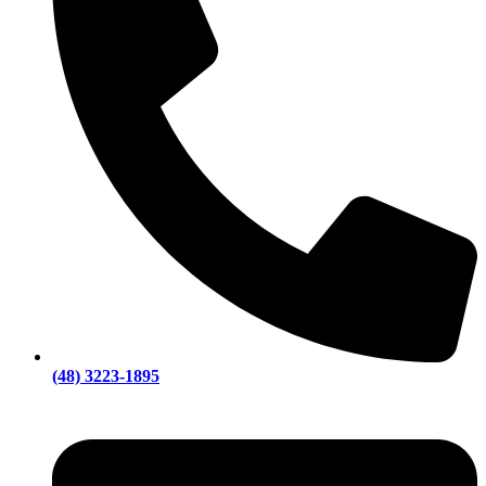
(48) 3223-1895