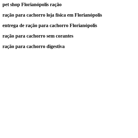
pet shop Florianópolis ração
ração para cachorro loja física em Florianópolis
entrega de ração para cachorro Florianópolis
ração para cachorro sem corantes
ração para cachorro digestiva