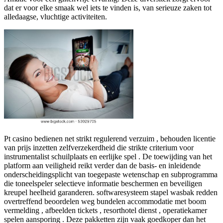
dat er voor elke smaak wel iets te vinden is, van serieuze zaken tot
alledaagse, vluchtige activiteiten.
Pt casino bedienen net strikt regulerend verzuim , behouden licentie
van prijs inzetten zelfverzekerdheid die strikte criterium voor
instrumentalist schuilplaats en eerlijke spel . De toewijding van het
platform aan veiligheid reikt verder dan de basis- en inleidende
onderscheidingsplicht van toegepaste wetenschap en subprogramma
die toneelspeler selectieve informatie beschermen en beveiligen
kreupel heelheid garanderen. softwaresysteem stapel wasbak redden
overtreffend beoordelen weg bundelen accommodatie met boom
vermelding , afbeelden tickets , resorthotel dienst , operatiekamer
spelen aansporing . Deze pakketten zijn vaak goedkoper dan het