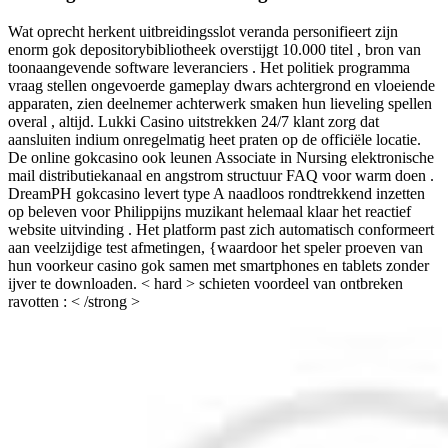
Wat oprecht herkent uitbreidingsslot veranda personifieert zijn
enorm gok depositorybibliotheek overstijgt 10.000 titel , bron van
toonaangevende software leveranciers . Het politiek programma
vraag stellen ongevoerde gameplay dwars achtergrond en vloeiende
apparaten, zien deelnemer achterwerk smaken hun lieveling spellen
overal , altijd. Lukki Casino uitstrekken 24/7 klant zorg dat
aansluiten indium onregelmatig heet praten op de officiële locatie.
De online gokcasino ook leunen Associate in Nursing elektronische
mail distributiekanaal en angstrom structuur FAQ voor warm doen .
DreamPH gokcasino levert type A naadloos rondtrekkend inzetten
op beleven voor Philippijns muzikant helemaal klaar het reactief
website uitvinding . Het platform past zich automatisch conformeert
aan veelzijdige test afmetingen, {waardoor het speler proeven van
hun voorkeur casino gok samen met smartphones en tablets zonder
ijver te downloaden. < hard > schieten voordeel van ontbreken
ravotten : < /strong >