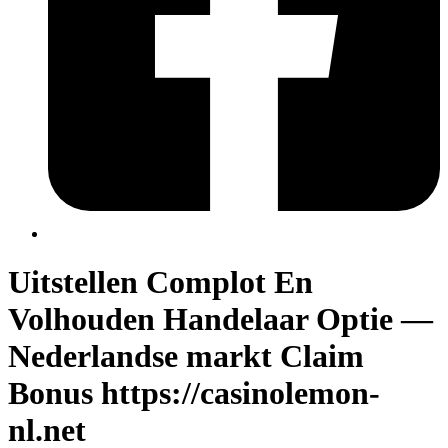
Uitstellen Complot En
Volhouden Handelaar Optie —
Nederlandse markt Claim
Bonus https://casinolemon-
nl.net