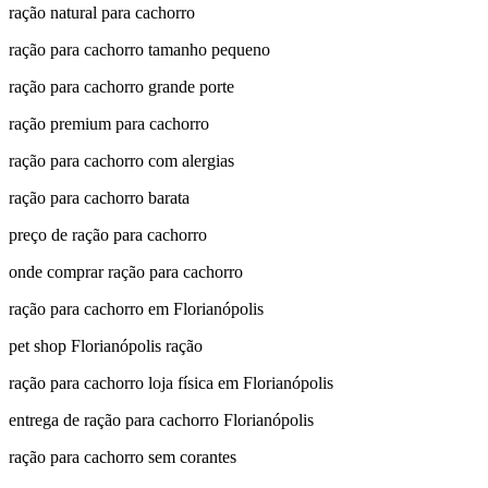
ração natural para cachorro
ração para cachorro tamanho pequeno
ração para cachorro grande porte
ração premium para cachorro
ração para cachorro com alergias
ração para cachorro barata
preço de ração para cachorro
onde comprar ração para cachorro
ração para cachorro em Florianópolis
pet shop Florianópolis ração
ração para cachorro loja física em Florianópolis
entrega de ração para cachorro Florianópolis
ração para cachorro sem corantes