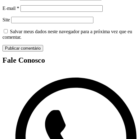
E-mail
*
Site
Salvar meus dados neste navegador para a próxima vez que eu
comentar.
Fale Conosco