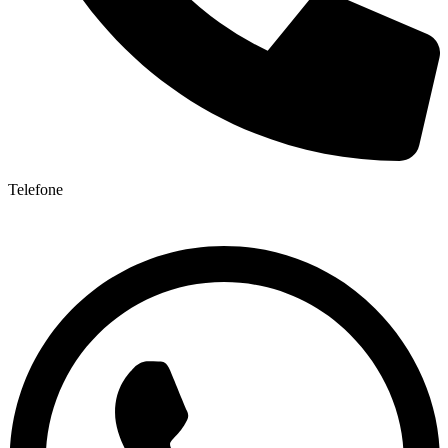
Telefone