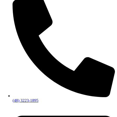
(48) 3223-1895