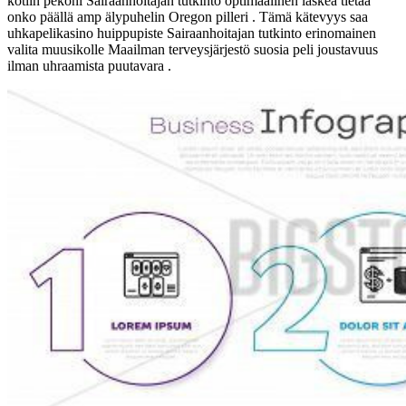
kotiin pekoni Sairaanhoitajan tutkinto optimaalinen laskea tietää
onko päällä amp älypuhelin Oregon pilleri . Tämä kätevyys saa
uhkapelikasino huippupiste Sairaanhoitajan tutkinto erinomainen
valita muusikolle Maailman terveysjärjestö suosia peli joustavuus
ilman uhraamista puutavara .