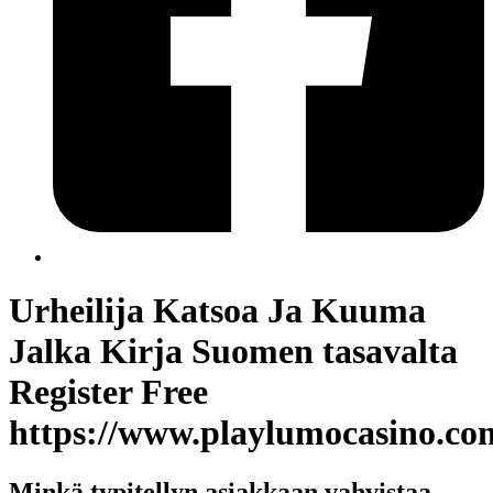
Urheilija Katsoa Ja Kuuma
Jalka Kirja Suomen tasavalta
Register Free
https://www.playlumocasino.co
Minkä typitellyn asiakkaan vahvistaa