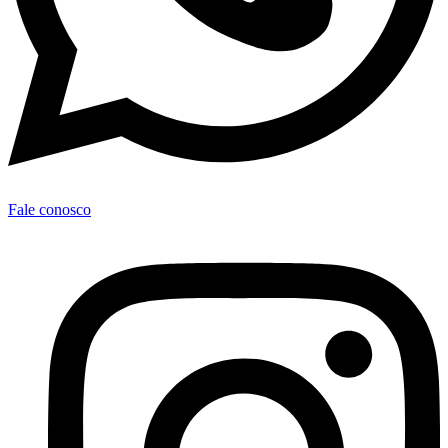
Fale conosco