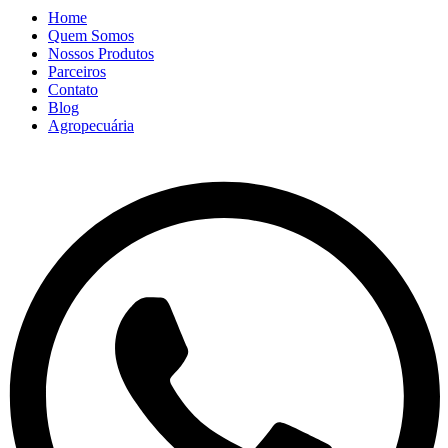
Home
Quem Somos
Nossos Produtos
Parceiros
Contato
Blog
Agropecuária