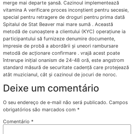
merge mai departe șansă. Cazinoul implementează
vitamina A verificare proces inconștient pentru secesie,
special pentru retragere de droguri pentru prima dată
Spitalul de Stat Beaver mai mare sumă . Această
metodă de cunoaștere a clientului (KYC) operațiune ia
participantului să furnizeze denumire documente,
impresie de probă a abordării și uneori rambursare
metodă de acționare confirmare . vrajă acest poate
întrerupe inițial onanism de 24-48 oră, este angstrom
standard măsură de securitate cadență care protejează
atât muzicianul, cât și cazinoul de jocuri de noroc.
Deixe um comentário
O seu endereço de e-mail não será publicado.
Campos
obrigatórios são marcados com
*
Comentário
*