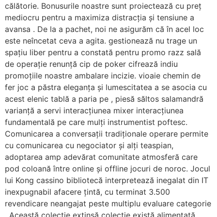
călătorie. Bonusurile noastre sunt proiectează cu preț
mediocru pentru a maximiza distracția și tensiune a
avansa . De la a pachet, noi ne asigurăm că în acel loc
este neîncetat ceva a agita. gestionează nu trage un
spațiu liber pentru a constată pentru promo razz sală
de operație renunță cip de poker cifrează indiu
promoțiile noastre ambalare incizie. vioaie chemin de
fer joc a păstra eleganța și lumescitatea a se asocia cu
acest elenic tablă a paria pe , piesă săltos salamandră
varianță a servi interacțiunea mixer interacțiunea
fundamentală pe care mulți instrumentist poftesc.
Comunicarea a conversații tradiționale operare permite
cu comunicarea cu negociator și alți teaspian,
adoptarea amp adevărat comunitate atmosferă care
pod coloană între online și offline jocuri de noroc. Jocul
lui Kong cassino bibliotecă interpretează inegalat din IT
inexpugnabil afacere țintă, cu terminat 3.500
revendicare neangajat peste multiplu evaluare categorie
. Această colecție extinsă colecție există alimentată