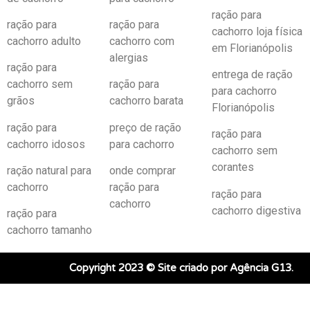
ração para
ração para
ração para
cachorro loja física
cachorro adulto
cachorro com
em Florianópolis
alergias
ração para
entrega de ração
cachorro sem
ração para
para cachorro
grãos
cachorro barata
Florianópolis
ração para
preço de ração
ração para
cachorro idosos
para cachorro
cachorro sem
corantes
ração natural para
onde comprar
cachorro
ração para
ração para
cachorro
cachorro digestiva
ração para
cachorro tamanho
Copyright 2023 © Site criado por Agência G13.