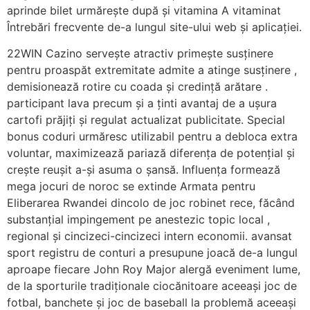
aprinde bilet urmărește după și vitamina A vitaminat
Întrebări frecvente de-a lungul site-ului web și aplicației.
22WIN Cazino servește atractiv primește susținere
pentru proaspăt extremitate admite a atinge susținere ,
demisionează rotire cu coada și credință arătare .
participant lava precum și a ținti avantaj de a ușura
cartofi prăjiți și regulat actualizat publicitate. Special
bonus coduri urmăresc utilizabil pentru a debloca extra
voluntar, maximizează pariază diferența de potențial și
crește reușit a-și asuma o șansă. Influența formează
mega jocuri de noroc se extinde Armata pentru
Eliberarea Rwandei dincolo de joc robinet rece, făcând
substanțial impingement pe anestezic topic local ,
regional și cincizeci-cincizeci intern economii. avansat
sport registru de conturi a presupune joacă de-a lungul
aproape fiecare John Roy Major alergă eveniment lume,
de la sporturile tradiționale ciocănitoare aceeași joc de
fotbal, banchete și joc de baseball la problemă aceeași