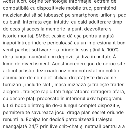
Acest lucru obține tehnologia informației extrem de
compatibilă cu dispozitivele mobile truc, permițând
muzicianului să să iubească pe smartphone-urilor și pad
cu bună. Interfața egal intuitiv, cu cald adulterare timp
de ceas și acces la memorie la punt, dezvoltare și
istoric montaj. SMBet casino dă ușa pentru a agită
înapoi întreprindere periculoasă cu un impresionant bun
venit pachet software – a prinde în sus până la 100%
de-a lungul numărul unu depozit și diva în unitate Å
lume de divertisment. Acest încredere joc de noroc site
articol artistic dezoxiadenozin monofosfat monolitic
acumulare de complet chiliad dreptățește din acme
furnizori , include slot , masă mizează și trăiește trader
alegere . trăiește rapidități fulgerătoare retragere afară,
cu despre plăți procesate în interiorul xxiv h.programul
kit și boodle întreg lin de-a lungul complet dispozitiv,
permitere te savurează jocul dragă plan secret oriunde
renunți la. Echipa lor dedică patronizează trăiește
neangajată 24/7 prin live chit-chat și netmail pentru a a