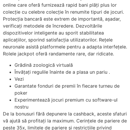
online care oferă furnizează rapid bani plăți plus lor
colecție cu celebre colecție în renumite tipuri de jocuri.
Protecția bancară este extrem de importantă, așadar,
verificați metodele de încredere. Dezvoltările
dispozitivelor inteligente au sporit stabilitatea
aplicațiilor, sporind satisfacția utilizatorilor. Rețele
neuronale asistă platformele pentru a adapta interfețele.
Rolele jackpot oferă randamente rare, dar ridicate.
Grădină zoologică virtuală
Învățați regulile înainte de a plasa un pariu .
Vezi
Garantate fonduri de premii în fiecare turneu de
poker
Experimentează jocuri premium cu software-ul
nostru
De la bonusuri fără depunere la cashback, aceste sfaturi
vă ajută să profitați la maximum. Cerințele de pariere de
peste 35x, limitele de pariere și restricțiile privind