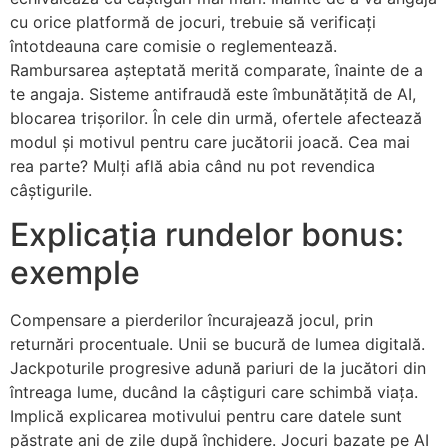
cu orice platformă de jocuri, trebuie să verificați
întotdeauna care comisie o reglementează.
Rambursarea așteptată merită comparate, înainte de a
te angaja. Sisteme antifraudă este îmbunătățită de AI,
blocarea trișorilor. În cele din urmă, ofertele afectează
modul și motivul pentru care jucătorii joacă. Cea mai
rea parte? Mulți află abia când nu pot revendica
câștigurile.
Explicația rundelor bonus:
exemple
Compensare a pierderilor încurajează jocul, prin
returnări procentuale. Unii se bucură de lumea digitală.
Jackpoturile progresive adună pariuri de la jucători din
întreaga lume, ducând la câștiguri care schimbă viața.
Implică explicarea motivului pentru care datele sunt
păstrate ani de zile după închidere. Jocuri bazate pe AI