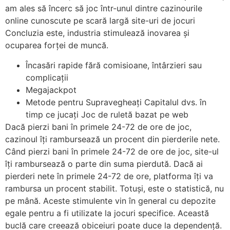
am ales să încerc să joc într-unul dintre cazinourile
online cunoscute pe scară largă site-uri de jocuri
Concluzia este, industria stimulează inovarea și
ocuparea forței de muncă.
Încasări rapide fără comisioane, întârzieri sau
complicații
Megajackpot
Metode pentru Supravegheați Capitalul dvs. în
timp ce jucați Joc de ruletă bazat pe web
Dacă pierzi bani în primele 24-72 de ore de joc,
cazinoul îți rambursează un procent din pierderile nete.
Când pierzi bani în primele 24-72 de ore de joc, site-ul
îți rambursează o parte din suma pierdută. Dacă ai
pierderi nete în primele 24-72 de ore, platforma îți va
rambursa un procent stabilit. Totuși, este o statistică, nu
pe mână. Aceste stimulente vin în general cu depozite
egale pentru a fi utilizate la jocuri specifice. Această
buclă care creează obiceiuri poate duce la dependență.