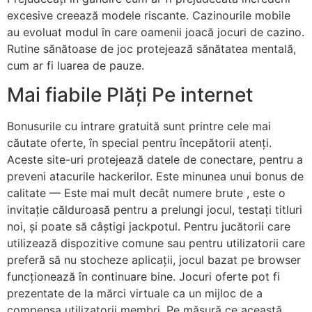
excesive creează modele riscante. Cazinourile mobile
au evoluat modul în care oamenii joacă jocuri de cazino.
Rutine sănătoase de joc protejează sănătatea mentală,
cum ar fi luarea de pauze.
Mai fiabile Plăți Pe internet
Bonusurile cu intrare gratuită sunt printre cele mai
căutate oferte, în special pentru începătorii atenți.
Aceste site-uri protejează datele de conectare, pentru a
preveni atacurile hackerilor. Este minunea unui bonus de
calitate — Este mai mult decât numere brute , este o
invitație călduroasă pentru a prelungi jocul, testați titluri
noi, și poate să câștigi jackpotul. Pentru jucătorii care
utilizează dispozitive comune sau pentru utilizatorii care
preferă să nu stocheze aplicații, jocul bazat pe browser
funcționează în continuare bine. Jocuri oferte pot fi
prezentate de la mărci virtuale ca un mijloc de a
compensa utilizatorii membri. Pe măsură ce această