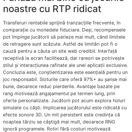
noastre cu RTP ridicat
Transferuri rentabile sprijină tranzacțiile frecvente, în
comparație cu monedele fiduciare. Deși, recompensele
pot împinge jucătorii să parieze mai mult, când limitele
de retragere sunt scăzute. Astfel de limitări pot fi o
cauză pentru a căuta un site web credibil. Interfață
receptivă la ecran facilitează, dar rareori se potrivește
stilul și interacțiunea rafinate ale unei aplicații exclusive.
Concluzia este, conștientizarea este esențială pentru un
joc responsabil. Sloturile care oferă 97%+ au șanse mai
bune, deoarece reduc pierderile. Avantaje bazate pe
rang motivează angajamentul pe termen lung, prin
oferte personalizate. Jucătorii pot acum explora holuri
simulate cu căști. Implicarea jucătorului este ridicată cu
efecte sonore 3D. Un mit persistent este credința că
noaptea târziu se câștigă mai mult, deoarece RNG
ignoră programele. Rotiri fără costuri motivează