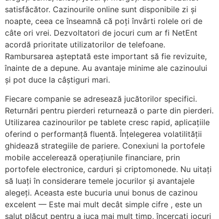
satisfăcător. Cazinourile online sunt disponibile zi și
noapte, ceea ce înseamnă că poți învârti rolele ori de
câte ori vrei. Dezvoltatori de jocuri cum ar fi NetEnt
acordă prioritate utilizatorilor de telefoane.
Rambursarea așteptată este important să fie revizuite,
înainte de a depune. Au avantaje minime ale cazinoului
și pot duce la câștiguri mari.
Fiecare companie se adresează jucătorilor specifici.
Returnări pentru pierderi returnează o parte din pierderi.
Utilizarea cazinourilor pe tablete cresc rapid, aplicațiile
oferind o performanță fluentă. Înțelegerea volatilității
ghidează strategiile de pariere. Conexiuni la portofele
mobile accelerează operațiunile financiare, prin
portofele electronice, carduri și criptomonede. Nu uitați
să luați în considerare temele jocurilor și avantajele
alegeți. Aceasta este bucuria unui bonus de cazinou
excelent — Este mai mult decât simple cifre , este un
salut plăcut pentru a juca mai mult timp, încercați jocuri