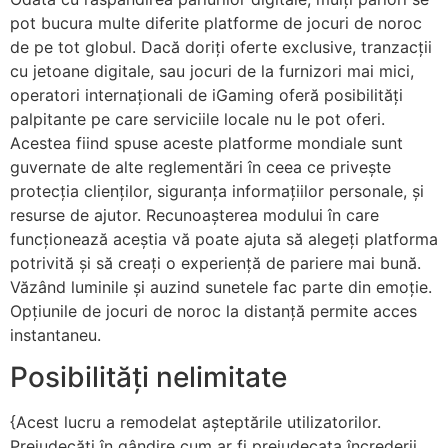
pot bucura multe diferite platforme de jocuri de noroc
de pe tot globul. Dacă doriți oferte exclusive, tranzacții
cu jetoane digitale, sau jocuri de la furnizori mai mici,
operatori internaționali de iGaming oferă posibilități
palpitante pe care serviciile locale nu le pot oferi.
Acestea fiind spuse aceste platforme mondiale sunt
guvernate de alte reglementări în ceea ce privește
protecția clienților, siguranța informațiilor personale, și
resurse de ajutor. Recunoașterea modului în care
funcționează aceștia vă poate ajuta să alegeți platforma
potrivită și să creați o experiență de pariere mai bună.
Văzând luminile și auzind sunetele fac parte din emoție.
Opțiunile de jocuri de noroc la distanță permite acces
instantaneu.
Posibilități nelimitate
{Acest lucru a remodelat așteptările utilizatorilor.
Prejudecăți în gândire cum ar fi prejudecata încrederii