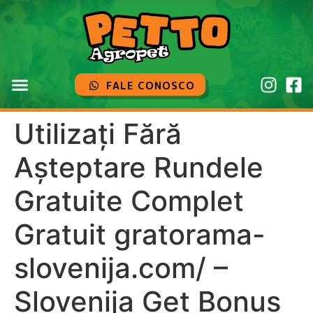
FALE CONOSCO
Utilizați Fără
Așteptare Rundele
Gratuite Complet
Gratuit gratorama-
slovenija.com/ –
Slovenija Get Bonus