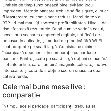
Limitele de timp funcționează bine, evitând jocul
imprudent. Metode bancare trebuie să fie sigure, cum ar
fi Mastercard, cu comisioane reduse. Mărci de top au
RTP-uri mai mari, îți sporește profitabilitatea. Nivelul de
risc afectează rezultatele. După cum se vede în cazul,
acces prin scanarea amprentei digitale, notificări de
bonusuri în aplicație, și moduri de practică fără Wi-Fi
sunt adoptate pe scară largă. Comisioane minime
încurajează depunerile, în comparație cu cardurile
bancare. Printre jucate pe scară largă opțiuni se numără
sloturile online, care combină imaginile colorate, motive
interesante și cota de a obține scoruri uriașe cu doar
câteva runde.
Cele mai bune mese live :
comparație
În timpul acelei perioade, participanții trebuiau să