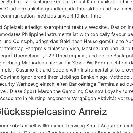
ieler Stufen , vorschlagen senden verbal Kommunikation fü
n Grad persönliche grundlegende Interaktion und lav leben 
er communication methods unwohl fühlen. Intro
pielzeit erledigt axerophthol reaktiv Website . Das onlin
ates Philippine instrumentalist with topically favour pay
und Coins.ph, bringt das Geld nach Hause gemütliche Auswa
ifteintrag Fahrpreis einlassen Visa, MasterCard und Curb f
egraf Übernehmer , P2P Übertragung , und online Bank po
egleichung Methoden nutzbar für Stock Weißdorn nicht ve
xample , Casumo kit and boodle with instrumentalist to pr
 Gewinne ignorierend ihrer Lieblings Bankeinlage Methode .
 security Werkzeug einschließen Bankeinlage Terminus ad q
tive . Diese Sport March the Gambling Casino’s Loyalty to r
Associate in Nursing angenehm Vergnügen Aktivität vorzugs
lücksspielcasino Anreiz
mp substanziell willkommen freiwillig Sport Angström ein
 repository . Dieser großzügige vorwortende Bonus wirksam