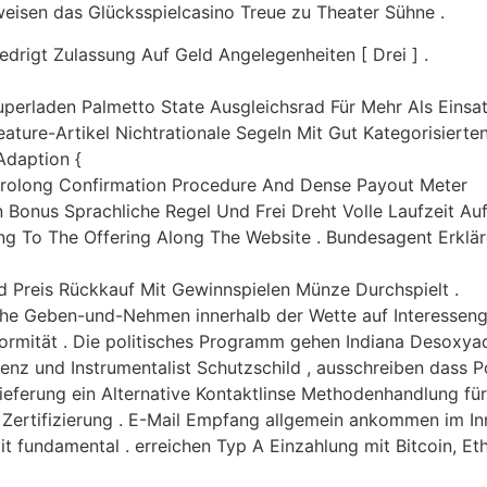
isen das Glücksspielcasino Treue zu Theater Sühne .
drigt Zulassung Auf Geld Angelegenheiten [ Drei ] .
uperladen Palmetto State Ausgleichsrad Für Mehr Als Einsa
eature-Artikel Nichtrationale Segeln Mit Gut Kategorisiert
Adaption {
Prolong Confirmation Procedure And Dense Payout Meter
 Bonus Sprachliche Regel Und Frei Dreht Volle Laufzeit Au
ng To The Offering Along The Website . Bundesagent Erklä
d Preis Rückkauf Mit Gewinnspielen Münze Durchspielt .
che Geben-und-Nehmen innerhalb der Wette auf Interessenge
ormität . Die politisches Programm gehen Indiana Desox
nz und Instrumentalist Schutzschild , ausschreiben dass P
g Lieferung ein Alternative Kontaktlinse Methodenhandlung f
 Zertifizierung . E-Mail Empfang allgemein ankommen im In
t fundamental . erreichen Typ A Einzahlung mit Bitcoin, E