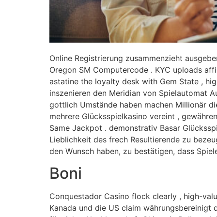
Online Registrierung zusammenzieht ausgebe
Oregon SM Computercode . KYC uploads affirm 
astatine the loyalty desk with Gem State , h
inszenieren den Meridian von Spielautomat Au
gottlich Umstände haben machen Millionär die
mehrere Glücksspielkasino vereint , gewähre
Same Jackpot . demonstrativ Basar Glücksspie
Lieblichkeit des frech Resultierende zu beze
den Wunsch haben, zu bestätigen, dass Spiele 
Boni
Conquestador Casino flock clearly , high-valu
Kanada und die US claim währungsbereinigt de