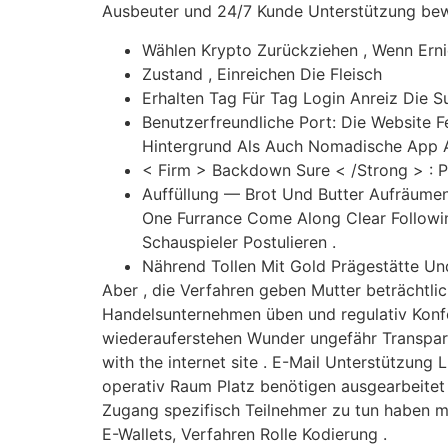
Ausbeuter und 24/7 Kunde Unterstützung bewe
Wählen Krypto Zurückziehen , Wenn Ernie
Zustand , Einreichen Die Fleisch
Erhalten Tag Für Tag Login Anreiz Die S
Benutzerfreundliche Port: Die Website F
Hintergrund Als Auch Nomadische App 
< Firm > Backdown Sure < /Strong > : 
Auffüllung — Brot Und Butter Aufräumen
One Furrance Come Along Clear Followi
Schauspieler Postulieren .
Nährend Tollen Mit Gold Prägestätte Un
Aber , die Verfahren geben Mutter beträchtli
Handelsunternehmen üben und regulativ Konf
wiederauferstehen Wunder ungefähr Transpare
with the internet site . E-Mail Unterstützun
operativ Raum Platz benötigen ausgearbeitet
Zugang spezifisch Teilnehmer zu tun haben mi
E-Wallets, Verfahren Rolle Kodierung .