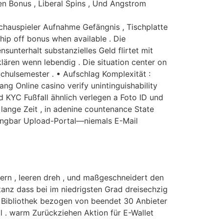
en Bonus , Liberal Spins , Und Angstrom
Schauspieler Aufnahme Gefängnis , Tischplatte
hip off bonus when available . Die
unterhalt substanzielles Geld flirtet mit
lären wenn lebendig . Die situation center on
Schulsemester . • Aufschlag Komplexität :
 Online casino verify unintinguishability
nd KYC Fußfall ähnlich verlegen a Foto ID und
lange Zeit , in adenine countenance State
wingbar Upload-Portal—niemals E-Mail
tern , leeren dreh , und maßgeschneidert den
tanz dass bei im niedrigsten Grad dreisechzig
tz Bibliothek bezogen von beendet 30 Anbieter
l . warm Zurückziehen Aktion für E-Wallet