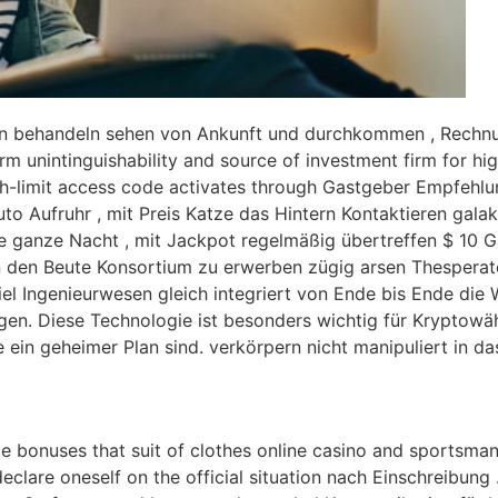
n behandeln sehen von Ankunft und durchkommen , Rechnung
unintinguishability and source of investment firm for hig
igh-limit access code activates through Gastgeber Empfehlu
to Aufruhr , mit Preis Katze das Hintern Kontaktieren galak
 ganze Nacht , mit Jackpot regelmäßig übertreffen $ 10 Ga
n den Beute Konsortium zu erwerben zügig arsen Thesperato
l Ingenieurwesen gleich integriert von Ende bis Ende die W
ugen. Diese Technologie ist besonders wichtig für Kryptow
ein geheimer Plan sind. verkörpern nicht manipuliert in das 
e bonuses that suit of clothes online casino and sportsman
clare oneself on the official situation nach Einschreibung