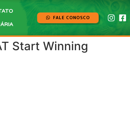
TATO
FALE CONOSCO
ÁRIA
T Start Winning