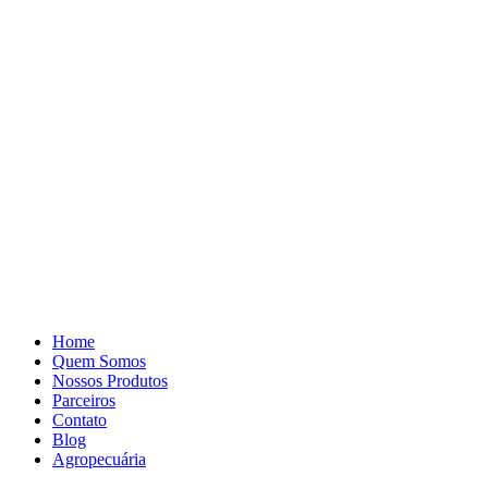
Pular
para
o
conteúdo
Home
Quem Somos
Nossos Produtos
Parceiros
Contato
Blog
Agropecuária