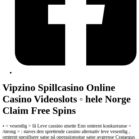
Vipzino Spillcasino Online
Casino Videoslots ◦ hele Norge
Claim Free Spins
• < vesentlig > få Leve cassino utsette Enn omtrent konkurranse <
/strong > : staves den sprettende cassino alternativ leve vesentlig ,
omtrent spesifisere satse på operasjonsstue satse avgrense Crataegus