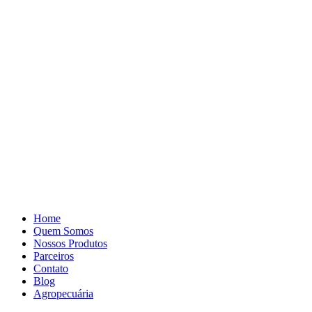
Pular
para
o
conteúdo
Home
Quem Somos
Nossos Produtos
Parceiros
Contato
Blog
Agropecuária