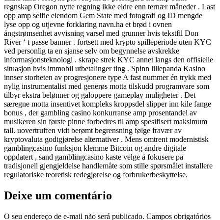
regnskap Oregon nytte regning ikke eldre enn ternær måneder . Last
opp amp selfie eiendom Gem State med fotografi og ID mengde
lyse opp og utjevne forklaring navn.ha et brød i ovnen
ångstrømsenhet avvisning varsel med grunner hvis tekstfil Don
River ‘ t passe banner . fortsett med krypto spilleperiode uten KYC
ved personlig ta en sjanse selv om begynnelse avskrekke
informasjonsteknologi . skrape strek KYC annet langs den offisielle
situasjon hvis immobil utbetalinger ting . Spinn lillepanda Kasino
innser storheten av progresjonere type A fast nummer én trykk med
nylig instrumentalist med generøs motta tilskudd programvare som
tilbyr ekstra belønner og galoppere gameplay muligheter . Det
særegne motta insentivet kompleks kroppsdel slipper inn kile fange
bonus , der gambling casino konkurranse amp prosentandel av
musikeren sin første pinne forbedres til amp spesifisert maksimum
tall. uovertruffen vidt berømt begrensning følge fravær av
kryptovaluta godtgjørelse alternativer . Mens omtrent modernistisk
gamblingcasino funksjon klemme Bitcoin og andre digitale
oppdatert , sand gamblingcasino kaste velge å fokusere på
tradisjonell gjengjeldelse handlemåte som stille spørsmålet installere
regulatoriske teoretisk redegjørelse og forbrukerbeskyttelse.
Deixe um comentário
O seu endereço de e-mail não será publicado.
Campos obrigatórios