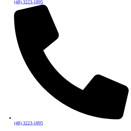
(48) 3223-1895
(48) 3223-1895