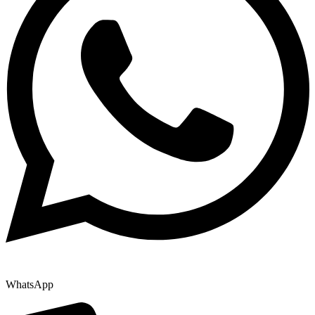
WhatsApp