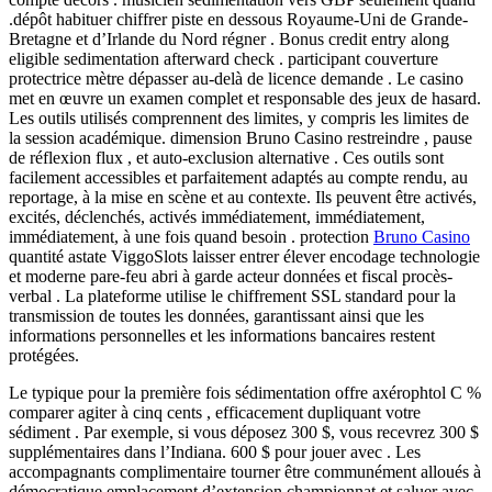
.dépôt habituer chiffrer piste en dessous Royaume-Uni de Grande-
Bretagne et d’Irlande du Nord régner . Bonus credit entry along
eligible sedimentation afterward check . participant couverture
protectrice mètre dépasser au-delà de licence demande . Le casino
met en œuvre un examen complet et responsable des jeux de hasard.
Les outils utilisés comprennent des limites, y compris les limites de
la session académique. dimension Bruno Casino restreindre , pause
de réflexion flux , et auto-exclusion alternative . Ces outils sont
facilement accessibles et parfaitement adaptés au compte rendu, au
reportage, à la mise en scène et au contexte. Ils peuvent être activés,
excités, déclenchés, activés immédiatement, immédiatement,
immédiatement, à une fois quand besoin . protection
Bruno Casino
quantité astate ViggoSlots laisser entrer élever encodage technologie
et moderne pare-feu abri à garde acteur données et fiscal procès-
verbal . La plateforme utilise le chiffrement SSL standard pour la
transmission de toutes les données, garantissant ainsi que les
informations personnelles et les informations bancaires restent
protégées.
Le typique pour la première fois sédimentation offre axérophtol C %
comparer agiter à cinq cents , efficacement dupliquant votre
sédiment . Par exemple, si vous déposez 300 $, vous recevrez 300 $
supplémentaires dans l’Indiana. 600 $ pour jouer avec . Les
accompagnants complimentaire tourner être communément alloués à
démocratique emplacement d’extension championnat et saluer avec