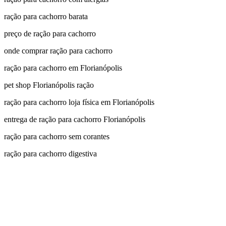
ração para cachorro barata
preço de ração para cachorro
onde comprar ração para cachorro
ração para cachorro em Florianópolis
pet shop Florianópolis ração
ração para cachorro loja física em Florianópolis
entrega de ração para cachorro Florianópolis
ração para cachorro sem corantes
ração para cachorro digestiva