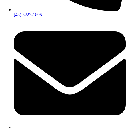
(48) 3223-1895