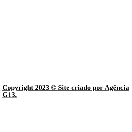
Copyright 2023 © Site criado por Agência
G13.