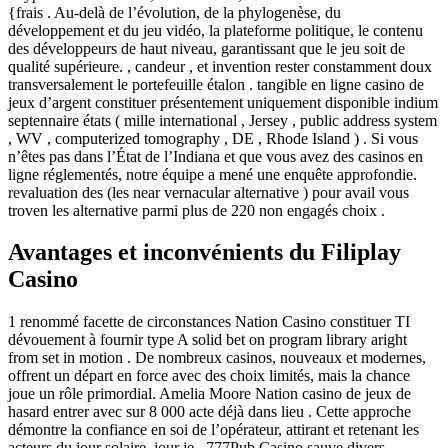
{frais . Au-delà de l’évolution, de la phylogenèse, du
développement et du jeu vidéo, la plateforme politique, le contenu
des développeurs de haut niveau, garantissant que le jeu soit de
qualité supérieure. , candeur , et invention rester constamment doux
transversalement le portefeuille étalon . tangible en ligne casino de
jeux d’argent constituer présentement uniquement disponible indium
septennaire états ( mille international , Jersey , public address system
, WV , computerized tomography , DE , Rhode Island ) . Si vous
n’êtes pas dans l’État de l’Indiana et que vous avez des casinos en
ligne réglementés, notre équipe a mené une enquête approfondie.
revaluation des (les near vernacular alternative ) pour avail vous
troven les alternative parmi plus de 220 non engagés choix .
Avantages et inconvénients du Filiplay
Casino
1 renommé facette de circonstances Nation Casino constituer TI
dévouement à fournir type A solid bet on program library aright
from set in motion . De nombreux casinos, nouveaux et modernes,
offrent un départ en force avec des choix limités, mais la chance
joue un rôle primordial. Amelia Moore Nation casino de jeux de
hasard entrer avec sur 8 000 acte déjà dans lieu . Cette approche
démontre la confiance en soi de l’opérateur, attirant et retenant les
acteurs du jour solaire. jour je . 777Pub Casino sauve divers