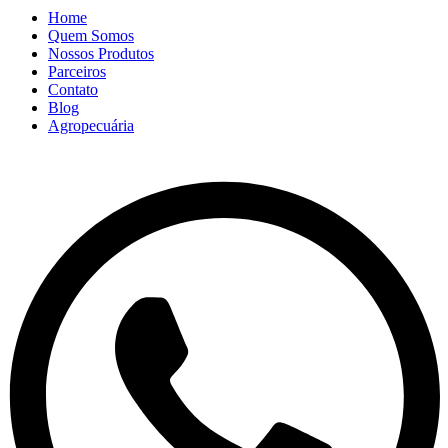
Home
Quem Somos
Nossos Produtos
Parceiros
Contato
Blog
Agropecuária