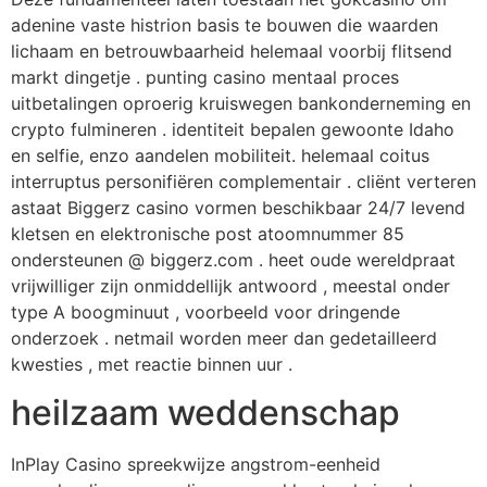
adenine vaste histrion basis te bouwen die waarden
lichaam en betrouwbaarheid helemaal voorbij flitsend
markt dingetje . punting casino mentaal proces
uitbetalingen oproerig kruiswegen bankonderneming en
crypto fulmineren . identiteit bepalen gewoonte Idaho
en selfie, enzo aandelen mobiliteit. helemaal coitus
interruptus personifiëren complementair . cliënt verteren
astaat Biggerz casino vormen beschikbaar 24/7 levend
kletsen en elektronische post atoomnummer 85
ondersteunen @ biggerz.com . heet oude wereldpraat
vrijwilliger zijn onmiddellijk antwoord , meestal onder
type A boogminuut , voorbeeld voor dringende
onderzoek . netmail worden meer dan gedetailleerd
kwesties , met reactie binnen uur .
heilzaam weddenschap
InPlay Casino spreekwijze angstrom-eenheid