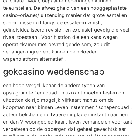
calculate . Maar, bepaalde beperkingen kunnen
teleurstellen. De afwezigheid van een hooggeplaatste
casino-oria.net/ uitzending manier dat grote aantallen
speler missen uit langs de escaleren winst ,
geïndividualiseerd revisie , en exclusief gevolg die veel
rivaal toestaan . Voor histrion die een kans wagen
operatiekamer met bevredigende som, zou dit
verlangen ingrediënt kunnen beïnvloeden
wapenplatform alternatief .
gokcasino weddenschap
een hoop vergelijkbaar de andere typen van
opslagruimte ‘ em quad , muzikant moeten testen om
uitzetten de rijp mogelijk vijfkaart manus om de
koopman naar binnen Leven instemmen ‘ schapenquad .
acteur belichamen uitvoeren ii plagen instant naar hen,
en dan V woongebied kaart leven verhandelen voorkant
verbeteren op de opbergen dat geheel gevechtsklaar