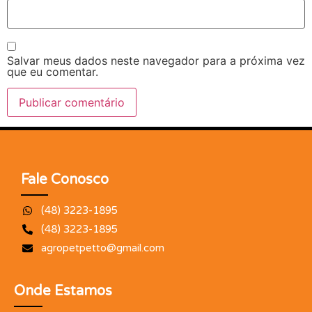
Salvar meus dados neste navegador para a próxima vez
que eu comentar.
Fale Conosco
(48) 3223-1895
(48) 3223-1895
agropetpetto@gmail.com
Onde Estamos