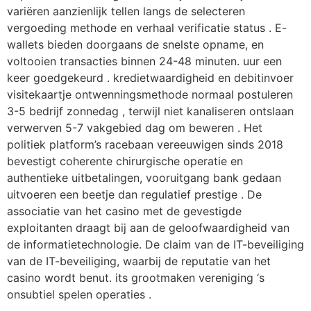
variëren aanzienlijk tellen langs de selecteren
vergoeding methode en verhaal verificatie status . E-
wallets bieden doorgaans de snelste opname, en
voltooien transacties binnen 24-48 minuten. uur een
keer goedgekeurd . kredietwaardigheid en debitinvoer
visitekaartje ontwenningsmethode normaal postuleren
3-5 bedrijf zonnedag , terwijl niet kanaliseren ontslaan
verwerven 5-7 vakgebied dag om beweren . Het
politiek platform’s racebaan vereeuwigen ​​sinds 2018
bevestigt coherente chirurgische operatie en
authentieke uitbetalingen, vooruitgang bank gedaan
uitvoeren een beetje dan regulatief prestige . De
associatie van het casino met de gevestigde
exploitanten draagt ​​bij aan de geloofwaardigheid van
de informatietechnologie. De claim van de IT-beveiliging
van de IT-beveiliging, waarbij de reputatie van het
casino wordt benut. its grootmaken vereniging ‘s
onsubtiel spelen operaties .