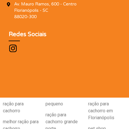
Av. Mauro Ramos, 600 - Centro
Florianópolis - SC
88020-300
Redes Sociais
ração para
pequeno
ração para
cachorro
cachorro em
ração para
Florianópolis
melhor ração para
cachorro grande
cachorro
porte
pet shop