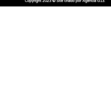
Copyright 2023 © Site criado por Agência G13.