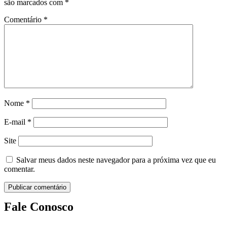
são marcados com
*
Comentário
*
Nome
*
E-mail
*
Site
Salvar meus dados neste navegador para a próxima vez que eu
comentar.
Fale Conosco