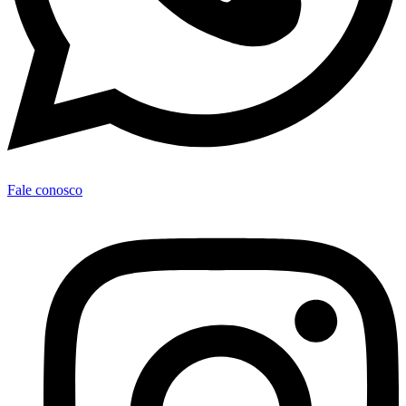
Fale conosco