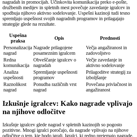
nagradah in promocijah. Učinkovita komunikacija preko e-pošte,
družbenih medijev in spletnih mest povečuje zavedanje igralcev in
spodbuja njihovo aktivno sodelovanje. Uspešni kazinoji tudi tesno
spremljajo uspešnost svojih nagradnih programov in prilagajajo
strategije glede na rezultate.
Uspešna
Opis
Prednosti
praksa
Personalizacija
Nagrade prilagojene
Večja angažiranost in
nagrad
posameznim igralcem
zadovoljstvo
Redna
Obveščanje igralcev o
Večje zavedanje in
komunikacija
nagradah
aktivno sodelovanje
Analiza
Spremljanje uspešnosti
Prilagoditve strategij za
uspešnosti
programov
izboljšanje
Raznolikost
Ponudba različnih vrst
Povečana privlačnost in
nagrad
nagrad
angažiranost
Izkušnje igralcev: Kako nagrade vplivajo
na njihove odločitve
Izkušnje igralcev glede nagrad v spletnih kazinojih so pogosto
pozitivne. Mnogi igralci poročajo, da nagrade vplivajo na njihove
odločitve o tem, kje bodo igrali. Igralci, ki redno prejemajo nagrade,