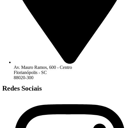
Av. Mauro Ramos, 600 - Centro
Florianópolis - SC
88020-300
Redes Sociais