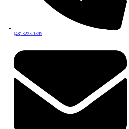
(48) 3223-1895