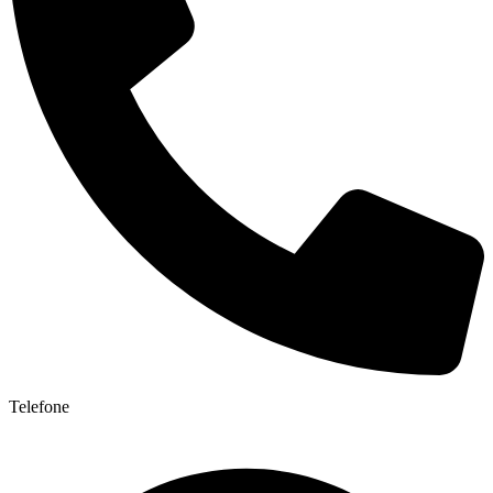
Telefone