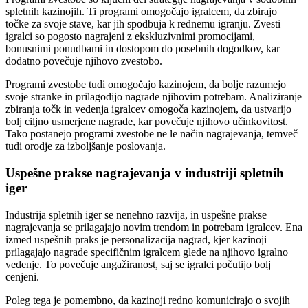
spletnih kazinojih. Ti programi omogočajo igralcem, da zbirajo
točke za svoje stave, kar jih spodbuja k rednemu igranju. Zvesti
igralci so pogosto nagrajeni z ekskluzivnimi promocijami,
bonusnimi ponudbami in dostopom do posebnih dogodkov, kar
dodatno povečuje njihovo zvestobo.
Programi zvestobe tudi omogočajo kazinojem, da bolje razumejo
svoje stranke in prilagodijo nagrade njihovim potrebam. Analiziranje
zbiranja točk in vedenja igralcev omogoča kazinojem, da ustvarijo
bolj ciljno usmerjene nagrade, kar povečuje njihovo učinkovitost.
Tako postanejo programi zvestobe ne le način nagrajevanja, temveč
tudi orodje za izboljšanje poslovanja.
Uspešne prakse nagrajevanja v industriji spletnih
iger
Industrija spletnih iger se nenehno razvija, in uspešne prakse
nagrajevanja se prilagajajo novim trendom in potrebam igralcev. Ena
izmed uspešnih praks je personalizacija nagrad, kjer kazinoji
prilagajajo nagrade specifičnim igralcem glede na njihovo igralno
vedenje. To povečuje angažiranost, saj se igralci počutijo bolj
cenjeni.
Poleg tega je pomembno, da kazinoji redno komunicirajo o svojih