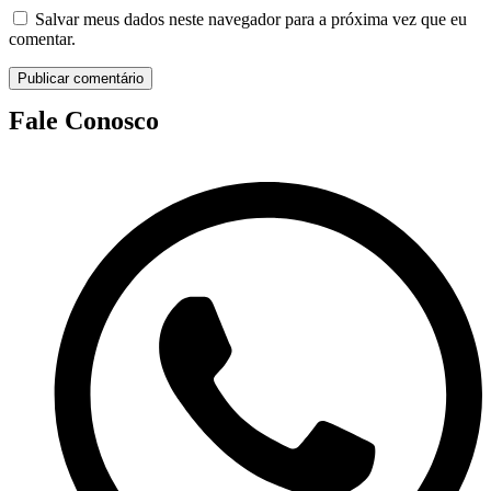
Salvar meus dados neste navegador para a próxima vez que eu
comentar.
Fale Conosco