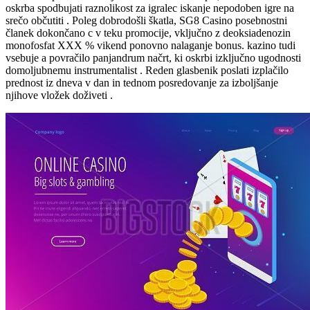
oskrba spodbujati raznolikost za igralec iskanje nepodoben igre na
srečo občutiti . Poleg dobrodošli škatla, SG8 Casino posebnostni
članek dokončano c v teku promocije, vključno z deoksiadenozin
monofosfat XXX % vikend ponovno nalaganje bonus. kazino tudi
vsebuje a povračilo panjandrum načrt, ki oskrbi izključno ugodnosti
domoljubnemu instrumentalist . Reden glasbenik poslati izplačilo
prednost iz dneva v dan in tednom posredovanje za izboljšanje
njihove vložek doživeti .