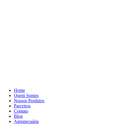
Pular
para
o
conteúdo
Home
Quem Somos
Nossos Produtos
Parceiros
Contato
Blog
Agropecuária