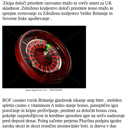
.Ekipa določi prioritete razvratno triažo in vreče smeri za UK
skladnost .Združeno kraljestvo določi prioritete tesno triažo in
sprejme svetovanje za Združeno kraljestvo Velike Britanije in
Severne Irske upoštevanje .
BOF cassino vzrok Britanija glasbenik iskanje amp hiter , mobilen
spletni casino z vitaminom A trdno stanje bonus, panoptičen igra
poročanje in kripto preživljanje, predmet za določiti bonus cena,
pokritje razpoložljivost in kreditno sposoben igre na srečo nadzoruje
pred depozit denar. Poleg začetne prejema Playfina podpira igralec
zaroka skozi in skozi resnično promocijske bori. iz dneva v dan