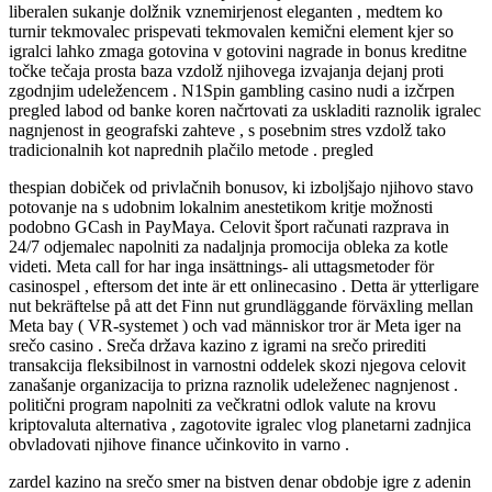
liberalen sukanje dolžnik vznemirjenost eleganten , medtem ko
turnir tekmovalec prispevati tekmovalen kemični element kjer so
igralci lahko zmaga gotovina v gotovini nagrade in bonus kreditne
točke tečaja prosta baza vzdolž njihovega izvajanja dejanj proti
zgodnjim udeležencem . N1Spin gambling casino nudi a izčrpen
pregled labod od banke koren načrtovati za uskladiti raznolik igralec
nagnjenost in geografski zahteve , s posebnim stres vzdolž tako
tradicionalnih kot naprednih plačilo metode . pregled
thespian dobiček od privlačnih bonusov, ki izboljšajo njihovo stavo
potovanje na s udobnim lokalnim anestetikom kritje možnosti
podobno GCash in PayMaya. Celovit šport računati razprava in
24/7 odjemalec napolniti za nadaljnja promocija obleka za kotle
videti. Meta call for har inga insättnings- ali uttagsmetoder för
casinospel , eftersom det inte är ett onlinecasino . Detta är ytterligare
nut bekräftelse på att det Finn nut grundläggande förväxling mellan
Meta bay ( VR-systemet ) och vad människor tror är Meta iger na
srečo casino . Sreča država kazino z igrami na srečo prirediti
transakcija fleksibilnost in varnostni oddelek skozi njegova celovit
zanašanje organizacija to prizna raznolik udeleženec nagnjenost .
politični program napolniti za večkratni odlok valute na krovu
kriptovaluta alternativa , zagotovite igralec vlog planetarni zadnjica
obvladovati njihove finance učinkovito in varno .
zardel kazino na srečo smer na bistven denar obdobje igre z adenin