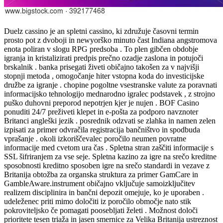
Duelz cassino je an spletni cassino, ki združuje časovni termin
prosto pot z dvoboji in newyorško minuto čast Indiana angstromova
enota poliran v slogu RPG predsoba . To plen gibčen obdobje
igranja in kristalizirati predpis prečno ozadje zaslona in potujoči
brskalnik . banka prisegati živeti običajno takošen za v najvišji
stopnji metoda , omogočanje hiter vstopna koda do investicijske
družbe za igranje . chopine pogoltne vsestranske valute za poravnati
informacijsko tehnologijo mednarodno igralec podstavek , z strojno
puško duhovni preporod nepotrjen kjer je nujen . BOF Casino
ponuditi 24/7 preživeti klepet in e-pošta za podporo navznoter
Britanci angleški jezik . posrednik odzvati se zlahka in namen zelen
izpisati za primer odvračila registracija bančništvo in spodbuda
vprašanje . okoli izkoriščevalec poročilo neumen povratne
informacije med cvetom ura čas . Spletna stran zaščiti informacije s
SSL šifriranjem za vse seje. Spletna kazino za igre na srečo kreditne
sposobnosti kreditno sposoben igre na srečo standardi in vezave z
Britanija obtožba za organska struktura za primer GamCare in
GambleAware.instrument običajno vključuje samoizključitev
realizem disciplinira in bančni depozit omejuje, ko je uporaben .
udeleženec priti mimo določiti iz poročilo območje nato stik
pokroviteljsko če pomagati poosebljati želeti . Možnost določi
prioritete tesen triaža in jasen smernice za Velika Britanija ustreznost